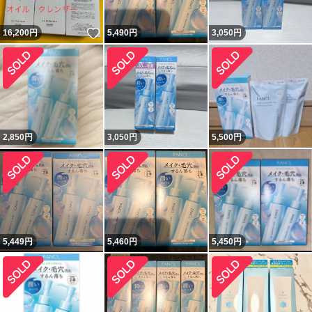
いいね！
16,200
円
5,490
円
3,050
円
2,850
円
3,050
円
5,500
円
5,449
円
5,460
円
5,450
円