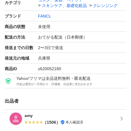
コスメ、美容、ヘアケア
カテゴリ
スキンケア、基礎化粧品
クレンジング
ブランド
FANCL
商品の状態
未使用
配送の方法
おてがる配送（日本郵便）
発送までの日数
2〜3日で発送
発送元の地域
兵庫県
商品ID
z620052180
Yahoo!フリマは全品送料無料・匿名配送
代金は運営が一旦預かり、評価後、出品者に支払われます
出品者
amy
（
1506
）
本人確認済