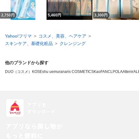
2,750
円
5,460
円
3,300
円
Yahoo!フリマ
コスメ、美容、ヘアケア
スキンケア、基礎化粧品
クレンジング
他のブランドから探す
DUO（コスメ）
KOSE
shu uemura
naris COSMETICS
Kao
FANCL
POLA
Attenir
AL