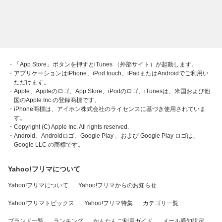
・「App Store」ボタンを押すとiTunes （外部サイト）が起動します。
・アプリケーションはiPhone、iPod touch、iPadまたはAndroidでご利用い
ただけます。
・Apple、Appleのロゴ、App Store、iPodのロゴ、iTunesは、米国および他
国のApple Inc.の登録商標です。
・iPhone商標は、アイホン株式会社のライセンスに基づき使用されていま
す。
・Copyright (C) Apple Inc. All rights reserved.
・Android、Androidロゴ、Google Play 、および Google Play ロゴは、
Google LLC の商標です。
Yahoo!フリマについて
Yahoo!フリマについて
Yahoo!フリマからのお知らせ
Yahoo!フリマトピックス
Yahoo!フリマ特集
カテゴリ一覧
ブランド一覧
ランキング
かんたんご利用ガイド
メール通知設定