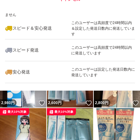
いいね！
いいね！
5,700
※このバッジは実績に基づく表示であり、発送を保証しているものではあり
円
5,500
円
1,700
円
ません
最大10%対象
このユーザーは高頻度で24時間以内
スピード＆安心発送
＆設定した発送日数内に発送していま
す
このユーザーは高頻度で24時間以内
スピード発送
に発送しています
いいね！
いいね！
5,600
円
4,499
円
4,400
円
最大10%対象
このユーザーは設定した発送日数内に
安心発送
発送しています
いいね！
いいね！
2,980
円
2,600
円
2,800
円
最大10%対象
最大10%対象