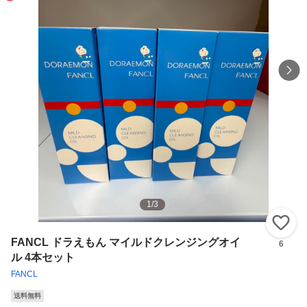
1
/
3
い
FANCL ドラえもん マイルドクレンジングオイ
6
ル 4本セット
FANCL
送料無料