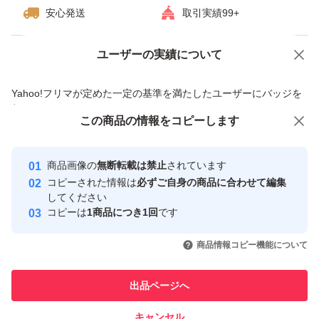
安心発送
取引実績99+
ユーザーの実績について
価格の相談
商品への質問
商品への質問からの値下げ交渉、不適切なカテゴリ変更依頼は禁止です
Yahoo!フリマが定めた一定の基準を満たしたユーザーにバッジを
付与しています
この商品をみている人にオススメ
この商品の情報をコピーします
安心取引出品者
最大10%対象
最大10%対象
Yahoo!フリマの基準をクリアした安
安心取引出品者
商品画像の
無断転載は禁止
されています
心・安全なユーザーです
コピーされた情報は
必ずご自身の商品に合わせて編集
取引実績
してください
コピーは
1商品につき1回
です
このユーザーはYahoo!フリマの取
取引実績◯+
いいね！
いいね！
3,670
円
5,450
円
5,490
円
引を完了させた実績があります
商品情報コピー機能について
このユーザーは他フリマサービス
他フリマ実績◯+
出品ページへ
での取引実績があります
キャンセル
スピード&安心発送