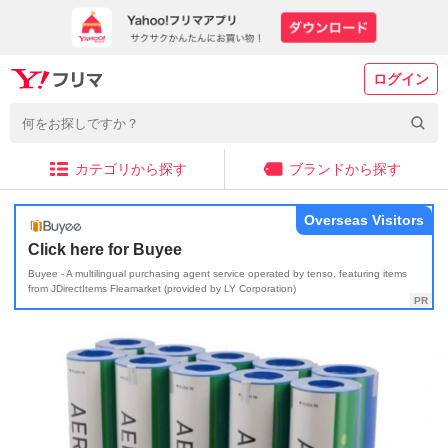
ログイン
カテゴリから探す
ブランドから探す
Overseas Visitors
Click here for Buyee
Buyee - A multilingual purchasing agent service operated by tenso, featuring items
from JDirectItems Fleamarket (provided by LY Corporation)