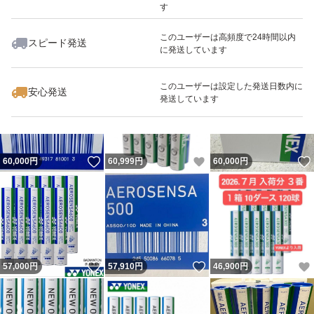
す
このユーザーは高頻度で24時間以内
スピード発送
に発送しています
いいね！
いいね！
61,000
円
63,500
円
64,000
円
このユーザーは設定した発送日数内に
安心発送
発送しています
いいね！
いいね！
60,000
円
60,999
円
60,000
円
いいね！
いいね！
57,000
円
57,910
円
46,900
円