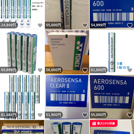
いいね！
いいね！
28,999
円
55,000
円
54,999
円
いいね！
いいね！
60,899
円
56,000
円
61,000
円
いいね！
いいね！
61,884
円
51,900
円
55,000
円
最大10%対象