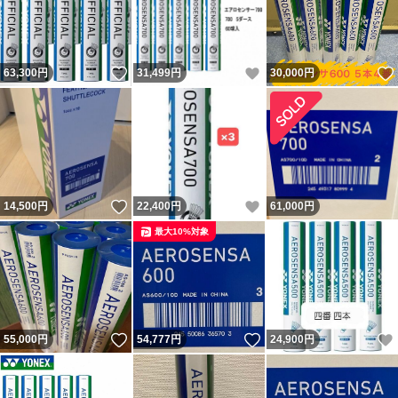
いいね！
いいね！
63,300
円
31,499
円
30,000
円
いいね！
いいね！
14,500
円
22,400
円
61,000
円
最大10%対象
いいね！
いいね！
55,000
円
54,777
円
24,900
円