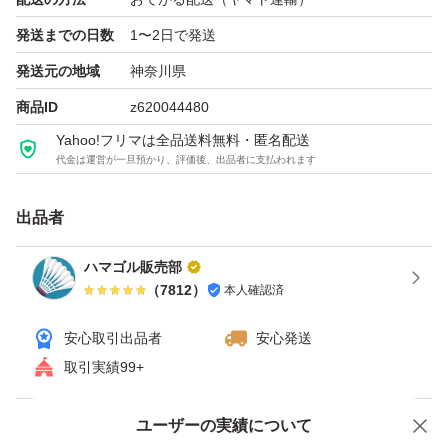
発送までの日数
1〜2日で発送
発送元の地域
神奈川県
商品ID
z620044480
Yahoo!フリマは全品送料無料・匿名配送
代金は運営が一旦預かり、評価後、出品者に支払われます
出品者
ハマゴル販売部
（
7812
）
本人確認済
安心取引出品者
安心発送
取引実績99+
ユーザーの実績について
価格の相談
商品への質問