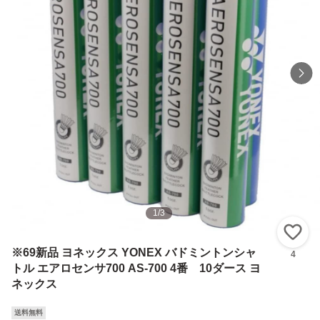
1
/
3
い
※69新品 ヨネックス YONEX バドミントンシャ
4
トル エアロセンサ700 AS-700 4番 10ダース ヨ
ネックス
送料無料