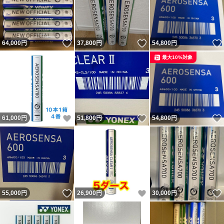
いいね！
いいね！
64,000
円
37,800
円
54,800
円
最大10%対象
いいね！
いいね！
61,000
円
51,800
円
54,800
円
いいね！
いいね！
55,000
円
26,900
円
30,000
円