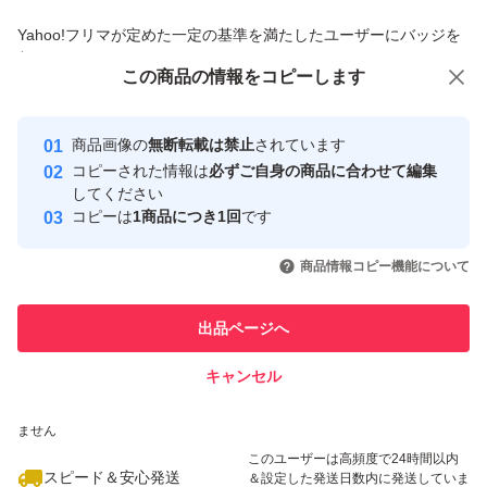
商品への質問からの値下げ交渉、不適切なカテゴリ変更依頼は禁止です
Yahoo!フリマが定めた一定の基準を満たしたユーザーにバッジを
付与しています
この商品をみている人にオススメ
この商品の情報をコピーします
安心取引出品者
最大10%対象
Yahoo!フリマの基準をクリアした安
安心取引出品者
商品画像の
無断転載は禁止
されています
心・安全なユーザーです
コピーされた情報は
必ずご自身の商品に合わせて編集
取引実績
してください
コピーは
1商品につき1回
です
このユーザーはYahoo!フリマの取
取引実績◯+
いいね！
いいね！
59,500
円
59,499
円
59,400
円
引を完了させた実績があります
商品情報コピー機能について
最大10%対象
このユーザーは他フリマサービス
他フリマ実績◯+
出品ページへ
での取引実績があります
キャンセル
スピード&安心発送
いいね！
いいね！
19,000
※このバッジは実績に基づく表示であり、発送を保証しているものではあり
円
54,888
円
59,800
円
ません
最大10%対象
このユーザーは高頻度で24時間以内
スピード＆安心発送
＆設定した発送日数内に発送していま