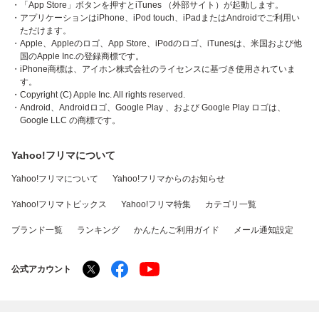
・「App Store」ボタンを押すとiTunes （外部サイト）が起動します。
・アプリケーションはiPhone、iPod touch、iPadまたはAndroidでご利用い
ただけます。
・Apple、Appleのロゴ、App Store、iPodのロゴ、iTunesは、米国および他
国のApple Inc.の登録商標です。
・iPhone商標は、アイホン株式会社のライセンスに基づき使用されていま
す。
・Copyright (C) Apple Inc. All rights reserved.
・Android、Androidロゴ、Google Play 、および Google Play ロゴは、
Google LLC の商標です。
Yahoo!フリマについて
Yahoo!フリマについて
Yahoo!フリマからのお知らせ
Yahoo!フリマトピックス
Yahoo!フリマ特集
カテゴリ一覧
ブランド一覧
ランキング
かんたんご利用ガイド
メール通知設定
公式アカウント