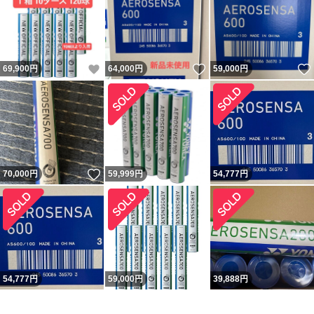
いいね！
いいね！
69,900
円
64,000
円
59,000
円
いいね！
70,000
円
59,999
円
54,777
円
54,777
円
59,000
円
39,888
円