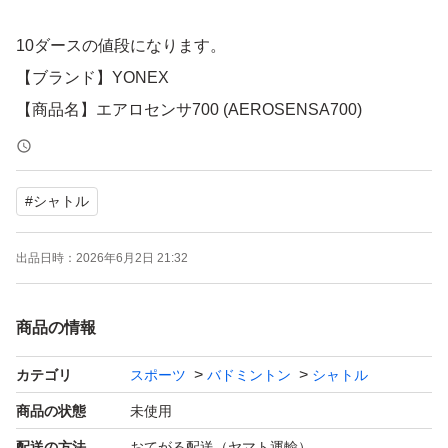
10ダースの値段になります。
【ブランド】YONEX
【商品名】エアロセンサ700 (AEROSENSA700)
【型番】AS-700
【番手】4番
#
シャトル
【数量】10ダース（120個）
【商品の状態】未開封の新品です。
出品日時：
2026年6月2日 21:32
商品の情報
カテゴリ
スポーツ
バドミントン
シャトル
商品の状態
未使用
配送の方法
おてがる配送（ヤマト運輸）