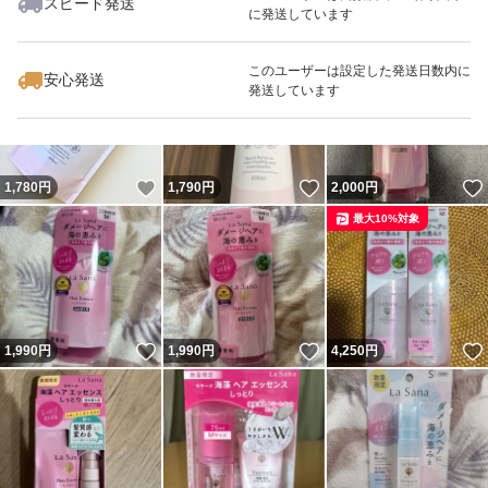
スピード発送
に発送しています
いいね！
いいね！
1,890
円
2,010
円
2,850
円
このユーザーは設定した発送日数内に
安心発送
発送しています
いいね！
いいね！
1,780
円
1,790
円
2,000
円
最大10%対象
いいね！
いいね！
1,990
円
1,990
円
4,250
円