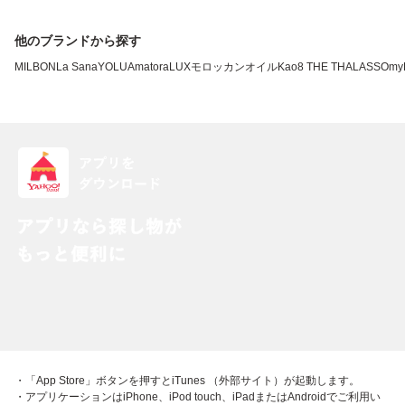
他のブランドから探す
MILBON
La Sana
YOLU
Amatora
LUX
モロッカンオイル
Kao
8 THE THALASSO
my
・「App Store」ボタンを押すとiTunes （外部サイト）が起動します。
・アプリケーションはiPhone、iPod touch、iPadまたはAndroidでご利用い