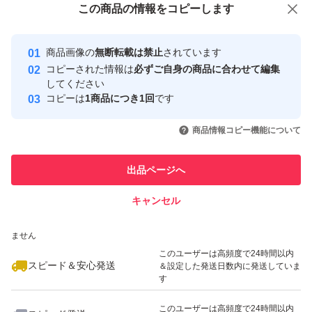
この商品をみている人にオススメ
この商品の情報をコピーします
安心取引出品者
最大10%対象
Yahoo!フリマの基準をクリアした安
安心取引出品者
商品画像の
無断転載は禁止
されています
心・安全なユーザーです
コピーされた情報は
必ずご自身の商品に合わせて編集
取引実績
してください
コピーは
1商品につき1回
です
このユーザーはYahoo!フリマの取
取引実績◯+
いいね！
いいね！
1,598
円
2,000
円
2,800
円
引を完了させた実績があります
商品情報コピー機能について
このユーザーは他フリマサービス
他フリマ実績◯+
出品ページへ
での取引実績があります
キャンセル
スピード&安心発送
いいね！
いいね！
1,790
※このバッジは実績に基づく表示であり、発送を保証しているものではあり
円
2,850
円
1,680
円
ません
最大10%対象
このユーザーは高頻度で24時間以内
スピード＆安心発送
＆設定した発送日数内に発送していま
す
このユーザーは高頻度で24時間以内