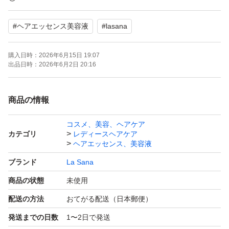
メージを受けた髪をやさしく補修し、うるおいとツヤを与
#
ヘアエッセンス美容液
#
lasana
える洗い流さないトリートメントミストです。海藻エキス
をはじめとした美容成分が髪の内部まで浸透し、乾燥やパ
購入日時：
2026年6月15日 19:07
サつきを抑えて、しっとりまとまる髪へ導きます。
出品日時：
2026年6月2日 20:16
ミストタイプなので、ベタつかず軽やかな使い心地。朝の
商品の情報
スタイリング前や、日中の乾燥対策にもサッと使えて便利
コスメ、美容、ヘアケア
です。広がりやすい髪や、まとまりにくい髪もしなやかに
カテゴリ
レディースヘアケア
整えます。
ヘアエッセンス、美容液
ブランド
La Sana
詰め替え用なので環境にもやさしく、経済的。お気に入り
商品の状態
未使用
のヘアケアを続けやすいのも嬉しいポイントです。
配送の方法
おてがる配送（日本郵便）
発送までの日数
1〜2日で発送
【こんな方におすすめ】