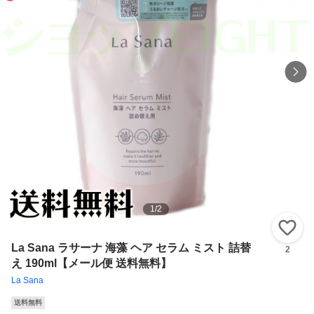
1
/
2
い
La Sana ラサーナ 海藻 ヘア セラム ミスト 詰替
2
え 190ml【メール便 送料無料】
La Sana
送料無料