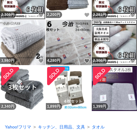
いいね！
いいね！
2,309
円
2,200
円
2,281
円
いいね！
いいね！
3,980
円
4,280
円
2,306
円
2,340
円
1,899
円
1,399
円
Yahoo!フリマ
キッチン、日用品、文具
タオル