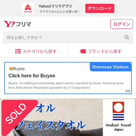
ログイン
カテゴリから探す
ブランドから探す
Overseas Visitors
Click here for Buyee
Buyee - A multilingual purchasing agent service operated by tenso, featuring items
from JDirectItems Fleamarket (provided by LY Corporation)