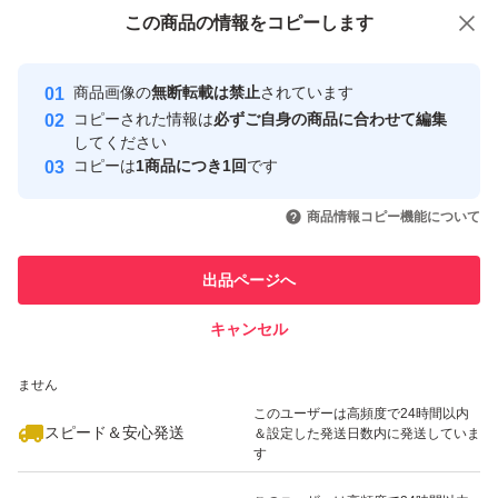
付与しています
この商品をみている人にオススメ
この商品の情報をコピーします
安心取引出品者
最大10%対象
最大10%対象
Yahoo!フリマの基準をクリアした安
安心取引出品者
商品画像の
無断転載は禁止
されています
心・安全なユーザーです
コピーされた情報は
必ずご自身の商品に合わせて編集
取引実績
してください
コピーは
1商品につき1回
です
このユーザーはYahoo!フリマの取
取引実績◯+
いいね！
いいね！
1,799
円
1,200
円
1,890
円
引を完了させた実績があります
商品情報コピー機能について
最大10%対象
このユーザーは他フリマサービス
他フリマ実績◯+
出品ページへ
での取引実績があります
キャンセル
スピード&安心発送
いいね！
いいね！
1,799
※このバッジは実績に基づく表示であり、発送を保証しているものではあり
円
2,699
円
1,200
円
ません
最大10%対象
このユーザーは高頻度で24時間以内
スピード＆安心発送
＆設定した発送日数内に発送していま
す