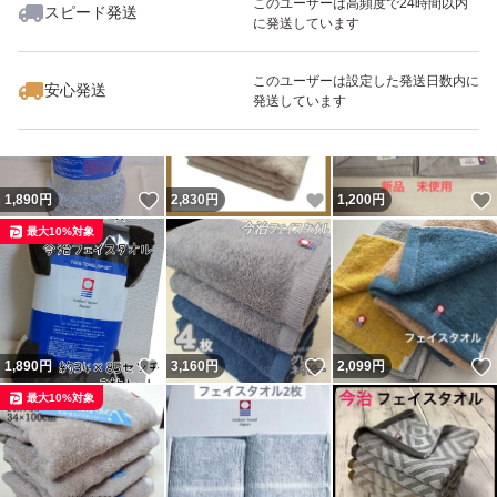
このユーザーは高頻度で24時間以内
スピード発送
に発送しています
いいね！
いいね！
3,160
円
2,099
円
1,200
円
最大10%対象
最大10%対象
最大10%対象
このユーザーは設定した発送日数内に
安心発送
発送しています
いいね！
いいね！
1,890
円
2,830
円
1,200
円
最大10%対象
いいね！
いいね！
1,890
円
3,160
円
2,099
円
最大10%対象