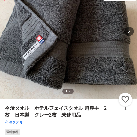
1
/
7
い
今治タオル ホテルフェイスタオル 超厚手 2
1
枚 日本製 グレー2枚 未使用品
今治タオル
送料無料