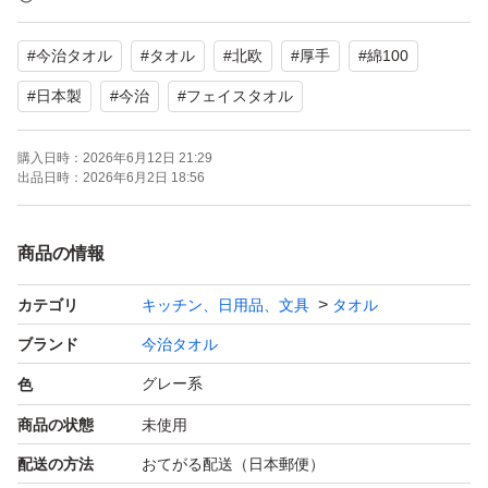
出しています
#
今治タオル
#
タオル
#
北欧
#
厚手
#
綿100
サイズ 34cm×80cm
#
日本製
#
今治
#
フェイスタオル
綿100%
購入日時：
2026年6月12日 21:29
日本製【今治】
出品日時：
2026年6月2日 18:56
参考価格 2277円(2枚)
商品の情報
〜オシャレで便利な吊り下げループ付き〜
カテゴリ
キッチン、日用品、文具
タオル
※厚みがある為ネコポス発送出来ず
ブランド
今治タオル
ゆうパケットポスト発送になります
グレー系
色
商品の状態
未使用
即購入オッケーです
配送の方法
おてがる配送（日本郵便）
他にもバスタオルなど出品中です