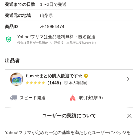
発送までの日数
1〜2日で発送
発送元の地域
山梨県
商品ID
z619954474
Yahoo!フリマは全品送料無料・匿名配送
代金は運営が一旦預かり、評価後、出品者に支払われます
出品者
f_m ☆まとめ購入歓迎です☆
（
1448
）
本人確認前
スピード発送
取引実績99+
ユーザーの実績について
価格の相談
商品への質問
商品への質問からの値下げ交渉、不適切なカテゴリ変更依頼は禁止です
Yahoo!フリマが定めた一定の基準を満たしたユーザーにバッジを