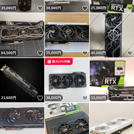
いいね！
いいね！
35,000
円
30,000
円
25,980
円
いいね！
いいね！
64,500
円
35,000
円
40,000
円
最大10%対象
いいね！
いいね！
21,600
円
38,000
円
33,000
円