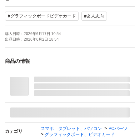
コアクロック：1815 MHz
#
グラフィックボードビデオカード
#
玄人志向
メモリ容量：8 GB
メモリ規格：GDDR6
購入日時：
2026年6月17日 10:54
メモリバス：256 bit
出品日時：
2026年6月2日 18:54
メモリクロック：14 GHz
バスインターフェイス：PCI Express 3.0
商品の情報
出力端子：HDMI 1ポート DisplayPort 3ポート
補助電源：6pin+8pin
冷却ファン：空冷（トリプルファン）
専有スロット：3 スロット
幅（長さ）：294 mm
スマホ、タブレット、パソコン
PCパーツ
カテゴリ
グラフィックボード、ビデオカード