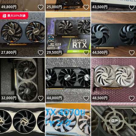
いいね！
いいね！
49,800
円
25,000
円
43,500
円
最大10%対象
いいね！
いいね！
27,800
円
29,500
円
44,500
円
いいね！
いいね！
32,000
円
44,000
円
48,500
円