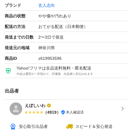
ブランド
玄人志向
商品の状態
やや傷や汚れあり
配送の方法
おてがる配送（日本郵便）
発送までの日数
2〜3日で発送
発送元の地域
神奈川県
商品ID
z619953596
Yahoo!フリマは全品送料無料・匿名配送
代金は運営が一旦預かり、評価後、出品者に支払われます
出品者
えぼしいわ
（
4919
）
本人確認済
安心取引出品者
スピード＆安心発送