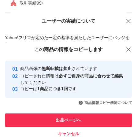
取引実績99+
ユーザーの実績について
価格の相談
商品への質問
商品への質問からの値下げ交渉、不適切なカテゴリ変更依頼は禁止です
Yahoo!フリマが定めた一定の基準を満たしたユーザーにバッジを
付与しています
この商品をみている人にオススメ
この商品の情報をコピーします
安心取引出品者
最大10%対象
Yahoo!フリマの基準をクリアした安
安心取引出品者
商品画像の
無断転載は禁止
されています
心・安全なユーザーです
コピーされた情報は
必ずご自身の商品に合わせて編集
取引実績
してください
コピーは
1商品につき1回
です
このユーザーはYahoo!フリマの取
取引実績◯+
いいね！
いいね！
47,500
円
39,000
円
29,800
円
引を完了させた実績があります
商品情報コピー機能について
このユーザーは他フリマサービス
他フリマ実績◯+
出品ページへ
での取引実績があります
キャンセル
スピード&安心発送