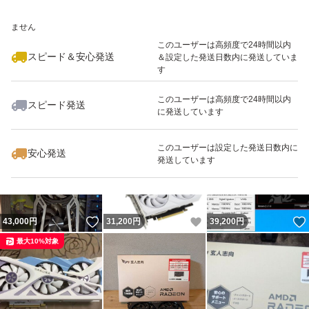
いいね！
いいね！
39,500
※このバッジは実績に基づく表示であり、発送を保証しているものではあり
円
27,500
円
33,500
円
ません
このユーザーは高頻度で24時間以内
スピード＆安心発送
＆設定した発送日数内に発送していま
す
このユーザーは高頻度で24時間以内
スピード発送
に発送しています
いいね！
いいね！
35,000
円
30,000
円
25,600
円
このユーザーは設定した発送日数内に
安心発送
発送しています
いいね！
いいね！
43,000
円
31,200
円
39,200
円
最大10%対象