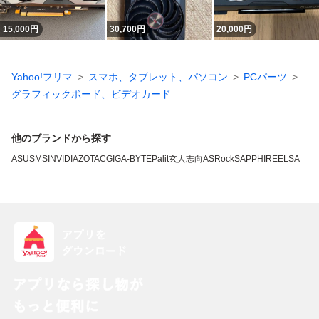
15,000
円
30,700
円
20,000
円
Yahoo!フリマ
スマホ、タブレット、パソコン
PCパーツ
グラフィックボード、ビデオカード
他のブランドから探す
ASUS
MSI
NVIDIA
ZOTAC
GIGA-BYTE
Palit
玄人志向
ASRock
SAPPHIRE
ELSA