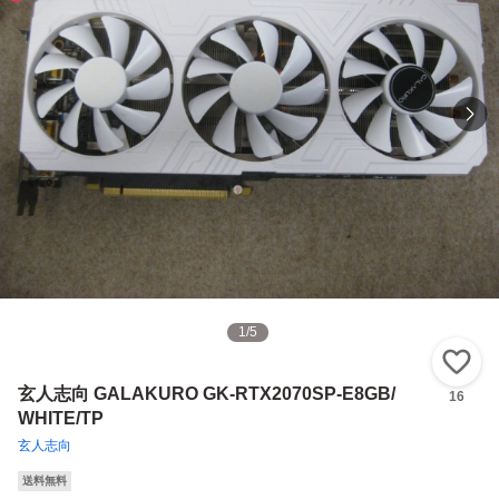
1
/
5
い
玄人志向 GALAKURO GK-RTX2070SP-E8GB/
16
WHITE/TP
玄人志向
送料無料