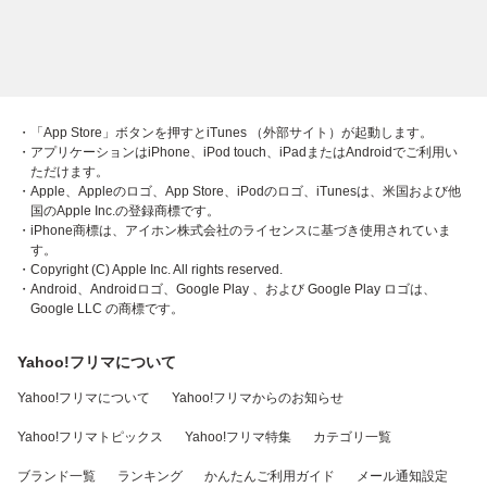
・「App Store」ボタンを押すとiTunes （外部サイト）が起動します。
・アプリケーションはiPhone、iPod touch、iPadまたはAndroidでご利用い
ただけます。
・Apple、Appleのロゴ、App Store、iPodのロゴ、iTunesは、米国および他
国のApple Inc.の登録商標です。
・iPhone商標は、アイホン株式会社のライセンスに基づき使用されていま
す。
・Copyright (C) Apple Inc. All rights reserved.
・Android、Androidロゴ、Google Play 、および Google Play ロゴは、
Google LLC の商標です。
Yahoo!フリマについて
Yahoo!フリマについて
Yahoo!フリマからのお知らせ
Yahoo!フリマトピックス
Yahoo!フリマ特集
カテゴリ一覧
ブランド一覧
ランキング
かんたんご利用ガイド
メール通知設定