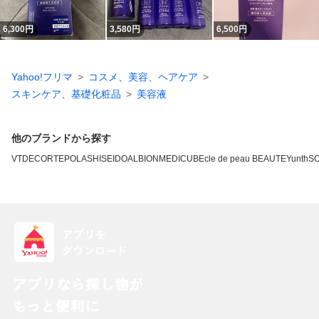
6,300
円
3,580
円
6,500
円
Yahoo!フリマ
コスメ、美容、ヘアケア
スキンケア、基礎化粧品
美容液
他のブランドから探す
VT
DECORTE
POLA
SHISEIDO
ALBION
MEDICUBE
cle de peau BEAUTE
Yunth
SO