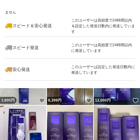
いいね！
いいね！
12,980
※このバッジは実績に基づく表示であり、発送を保証しているものではあり
円
12,700
円
6,300
円
ません
このユーザーは高頻度で24時間以内
スピード＆安心発送
＆設定した発送日数内に発送していま
す
このユーザーは高頻度で24時間以内
スピード発送
に発送しています
いいね！
いいね！
7,200
円
6,300
円
8,500
円
このユーザーは設定した発送日数内に
安心発送
発送しています
いいね！
いいね！
3,800
円
6,399
円
12,000
円