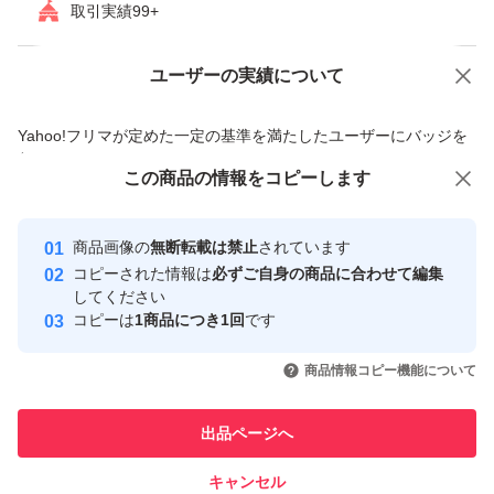
取引実績99+
ユーザーの実績について
価格の相談
商品への質問
商品への質問からの値下げ交渉、不適切なカテゴリ変更依頼は禁止です
Yahoo!フリマが定めた一定の基準を満たしたユーザーにバッジを
付与しています
この商品をみている人にオススメ
この商品の情報をコピーします
安心取引出品者
Yahoo!フリマの基準をクリアした安
安心取引出品者
商品画像の
無断転載は禁止
されています
心・安全なユーザーです
コピーされた情報は
必ずご自身の商品に合わせて編集
取引実績
してください
コピーは
1商品につき1回
です
このユーザーはYahoo!フリマの取
取引実績◯+
いいね！
いいね！
6,300
円
6,300
円
6,300
円
引を完了させた実績があります
商品情報コピー機能について
このユーザーは他フリマサービス
他フリマ実績◯+
出品ページへ
での取引実績があります
キャンセル
スピード&安心発送