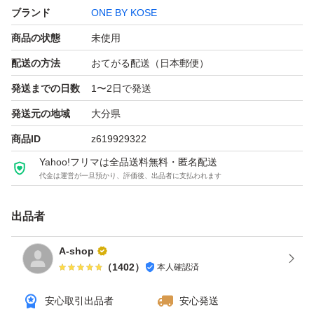
ブランド
ONE BY KOSE
商品の状態
未使用
配送の方法
おてがる配送（日本郵便）
発送までの日数
1〜2日で発送
発送元の地域
大分県
商品ID
z619929322
Yahoo!フリマは全品送料無料・匿名配送
代金は運営が一旦預かり、評価後、出品者に支払われます
出品者
A-shop
（
1402
）
本人確認済
安心取引出品者
安心発送