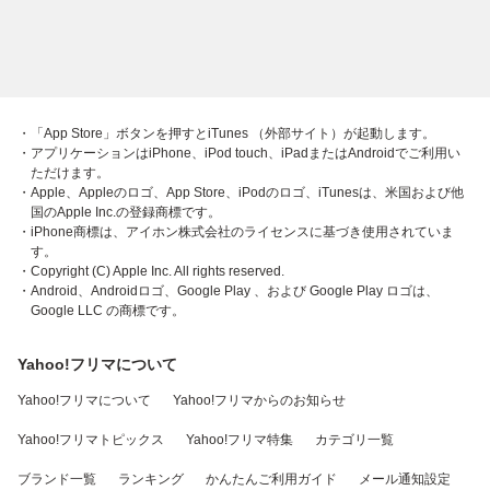
・「App Store」ボタンを押すとiTunes （外部サイト）が起動します。
・アプリケーションはiPhone、iPod touch、iPadまたはAndroidでご利用い
ただけます。
・Apple、Appleのロゴ、App Store、iPodのロゴ、iTunesは、米国および他
国のApple Inc.の登録商標です。
・iPhone商標は、アイホン株式会社のライセンスに基づき使用されていま
す。
・Copyright (C) Apple Inc. All rights reserved.
・Android、Androidロゴ、Google Play 、および Google Play ロゴは、
Google LLC の商標です。
Yahoo!フリマについて
Yahoo!フリマについて
Yahoo!フリマからのお知らせ
Yahoo!フリマトピックス
Yahoo!フリマ特集
カテゴリ一覧
ブランド一覧
ランキング
かんたんご利用ガイド
メール通知設定