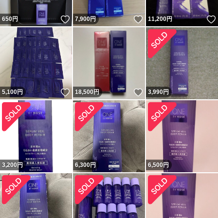
いいね！
いいね！
650
円
7,900
円
11,200
円
いいね！
いいね！
5,100
円
18,500
円
3,990
円
3,200
円
6,300
円
6,500
円