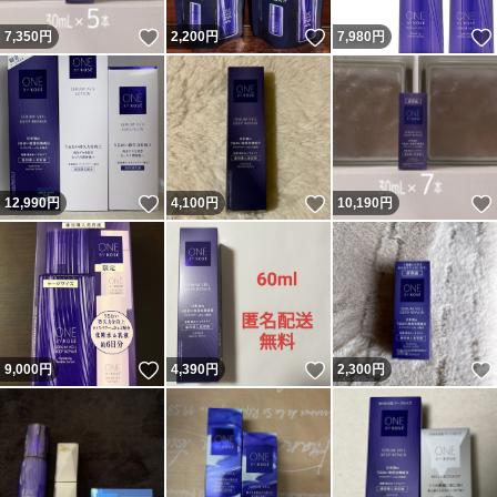
いいね！
いいね！
7,350
円
2,200
円
7,980
円
いいね！
いいね！
12,990
円
4,100
円
10,190
円
いいね！
いいね！
9,000
円
4,390
円
2,300
円