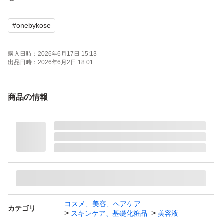
化粧品類においては全て店頭購入後、エバネット内で管理
#
onebykose
した物のみ出品しています。インボイスに対応しています
ので、領収書が必要な方はメッセージよりご連絡くださ
購入日時：
2026年6月17日 15:13
い。
出品日時：
2026年6月2日 18:01
☆お値引きは行っておりません。
商品の情報
☆お安く販売させて頂く為、簡易包装で発送いたします。
☆おまとめ等、購入方法についてはお気軽にご相談くださ
い♪
コスメ、美容、ヘアケア
カテゴリ
スキンケア、基礎化粧品
美容液