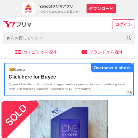
ログイン
カテゴリから探す
ブランドから探す
Overseas Visitors
Click here for Buyee
Buyee - A multilingual purchasing agent service operated by tenso, featuring items
from JDirectItems Fleamarket (provided by LY Corporation)