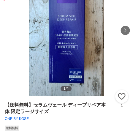
1
/
4
い
【送料無料】セラムヴェール ディープリペア本
1
体 限定ラージサイズ
ONE BY KOSE
送料無料