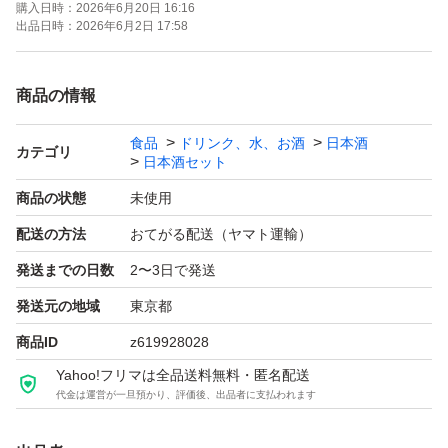
購入日時：
2026年6月20日 16:16
よろしくお願いします！！
出品日時：
2026年6月2日 17:58
【お願い】
商品の情報
・Yahoo!フリマの仕様につきクール便での発送は行なっ
食品
ドリンク、水、お酒
日本酒
ておりません。ご了承ください。
カテゴリ
日本酒セット
・購入意思のない価格相談はお辞めください。
商品の状態
未使用
・20歳未満の方には販売しません。
配送の方法
おてがる配送（ヤマト運輸）
・段ボールでの発送中に割れてしまう事があったため、お
発送までの日数
2〜3日で発送
酒用のP箱で発送しております！
・段ボールご希望の際は購入後にメッセージでご連絡くだ
発送元の地域
東京都
さい。
商品ID
z619928028
・配達日時のご希望がある方も購入後のメッセージでご連
Yahoo!フリマは全品送料無料・匿名配送
代金は運営が一旦預かり、評価後、出品者に支払われます
絡ください。
・日曜日、月曜日は発送をお休みさせて頂く場合がござい