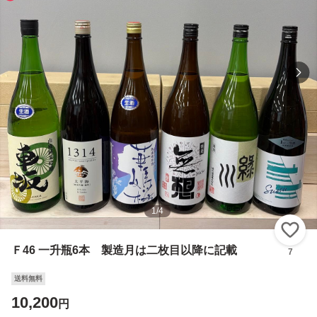
1
/
4
い
Ｆ46 一升瓶6本 製造月は二枚目以降に記載
7
送料無料
10,200
円