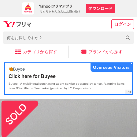
ログイン
カテゴリから探す
ブランドから探す
Overseas Visitors
Click here for Buyee
Buyee - A multilingual purchasing agent service operated by tenso, featuring items
from JDirectItems Fleamarket (provided by LY Corporation)