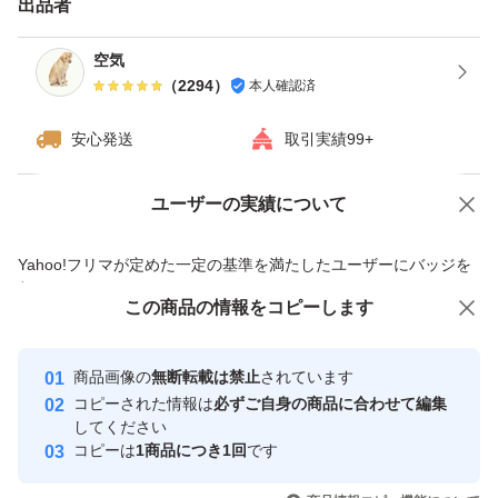
出品者
ますが、ご了承下さい。
・ダンボールは破損しやすい為プラスチック箱を推奨しま
空気
（
2294
）
本人確認済
す。※四合瓶はサイズの都合上ダンボールでの発送がメイ
ンとなります。
安心発送
取引実績99+
------------検索用------------
ユーザーの実績について
価格の相談
商品への質問
獺祭、十四代、黒龍、而今、鍋島、勝駒、花邑、花陽浴、
商品への質問からの値下げ交渉、不適切なカテゴリ変更依頼は禁止です
Yahoo!フリマが定めた一定の基準を満たしたユーザーにバッジを
新政、飛露喜、田酒、東洋美人、写楽、No6、鳳凰美田、
付与しています
久保田、作、澤屋まつもと、大吟醸、純米大吟醸、日本
この商品をみている人にオススメ
この商品の情報をコピーします
安心取引出品者
酒、亜麻猫、陽乃鳥、天蛙、プレミア酒、日本酒、山本、
最大10%対象
最大10%対象
Yahoo!フリマの基準をクリアした安
安心取引出品者
冩楽、飛露喜、十四代、磯自慢
商品画像の
無断転載は禁止
されています
心・安全なユーザーです
コピーされた情報は
必ずご自身の商品に合わせて編集
くどき上手、澤屋まつもと、花陽浴、勝駒、九平次、久保
取引実績
してください
田、山田錦、白鶴錦、居酒屋
コピーは
1商品につき1回
です
このユーザーはYahoo!フリマの取
取引実績◯+
いいね！
いいね！
10,500
円
11,500
円
11,500
円
引を完了させた実績があります