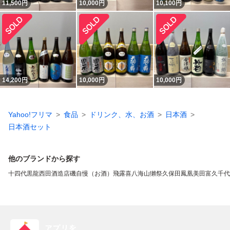
11,500
円
10,000
円
10,100
円
14,200
円
10,000
円
10,000
円
Yahoo!フリマ
食品
ドリンク、水、お酒
日本酒
日本酒セット
他のブランドから探す
十四代
黒龍
西田酒造店
磯自慢（お酒）
飛露喜
八海山
獺祭
久保田
鳳凰美田
富久千代