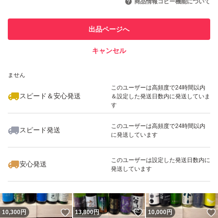
商品情報コピー機能について
最大10%対象
最大10%対象
最大10%対象
このユーザーは他フリマサービス
他フリマ実績◯+
出品ページへ
での取引実績があります
キャンセル
スピード&安心発送
いいね！
いいね！
11,500
※このバッジは実績に基づく表示であり、発送を保証しているものではあり
円
11,500
円
12,000
円
ません
最大10%対象
このユーザーは高頻度で24時間以内
スピード＆安心発送
＆設定した発送日数内に発送していま
す
このユーザーは高頻度で24時間以内
スピード発送
に発送しています
いいね！
いいね！
12,000
円
10,100
円
10,500
円
最大10%対象
このユーザーは設定した発送日数内に
安心発送
発送しています
いいね！
いいね！
10,300
円
13,800
円
10,000
円