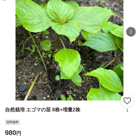
1
/
2
い
自然栽培 エゴマの苗 8株+増量2株
1
送料無料
980
円