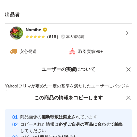
出品者
Namihe
（
618
）
本人確認前
安心発送
取引実績99+
ユーザーの実績について
価格の相談
商品への質問
商品への質問からの値下げ交渉、不適切なカテゴリ変更依頼は禁止です
Yahoo!フリマが定めた一定の基準を満たしたユーザーにバッジを
付与しています
この商品をみている人にオススメ
この商品の情報をコピーします
安心取引出品者
最大10%対象
Yahoo!フリマの基準をクリアした安
安心取引出品者
商品画像の
無断転載は禁止
されています
心・安全なユーザーです
コピーされた情報は
必ずご自身の商品に合わせて編集
取引実績
してください