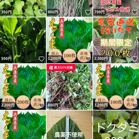
いいね！
いいね！
350
円
900
円
799
円
いいね！
いいね！
550
円
1,200
円
2,300
円
最大10%対象
いいね！
いいね！
2,300
円
800
円
1,200
円