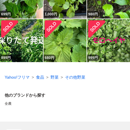
699
円
1,000
円
980
円
899
円
680
円
999
円
Yahoo!フリマ
食品
野菜
その他野菜
他のブランドから探す
全農