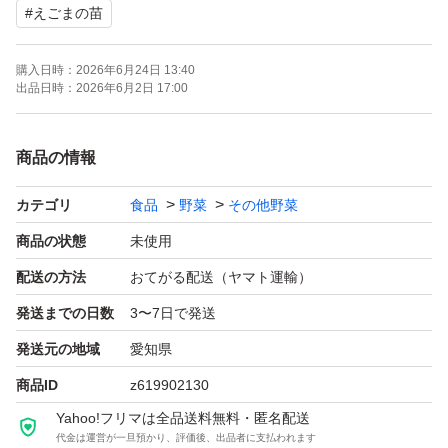
#
えごまの苗
#えごま
#えごまの苗
購入日時：
2026年6月24日 13:40
出品日時：
2026年6月2日 17:00
商品の情報
カテゴリ
食品
野菜
その他野菜
商品の状態
未使用
配送の方法
おてがる配送（ヤマト運輸）
発送までの日数
3〜7日で発送
発送元の地域
愛知県
商品ID
z619902130
Yahoo!フリマは全品送料無料・匿名配送
代金は運営が一旦預かり、評価後、出品者に支払われます