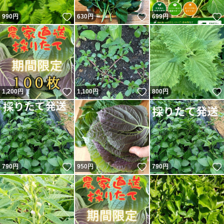
いいね！
いいね！
990
円
630
円
699
円
いいね！
いいね！
1,200
円
1,100
円
800
円
いいね！
いいね！
790
円
950
円
790
円