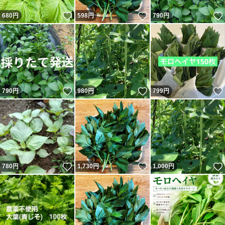
いいね！
いいね！
680
円
598
円
790
円
いいね！
いいね！
790
円
980
円
799
円
いいね！
いいね！
780
円
1,730
円
1,000
円