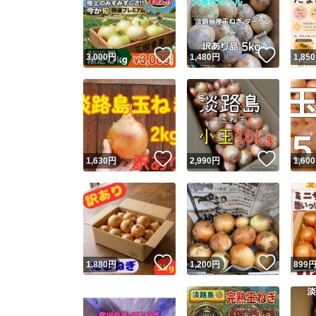
いいね！
いいね
3,000
円
1,480
円
1,850
いいね！
いいね
1,630
円
2,990
円
1,600
Yaho
安心取引
安心
いいね！
いいね
1,880
円
1,200
円
899
取引実績
取引