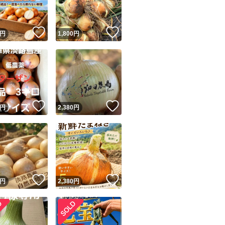
【兵庫安心ブラン
！
いいね！
いいね！
円
1,800
円
兵庫県認定食品の
認証農産物です。
【専用】は行って
！
いいね！
いいね！
円
2,380
円
お取引中で
ご希望の値段設定
速やかにご購入願
！
いいね！
いいね！
円
2,380
円
商品に問題があり
お手数ですが『評