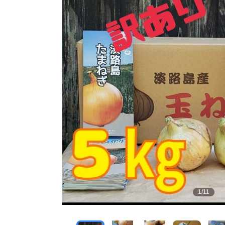
1
/
11