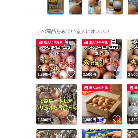
この商品をみている人にオススメ
最大10%対象
最大10%対象
いいね！
いいね
1,890
円
2,500
円
2,500
最大10%対象
最
いいね！
いいね
2,600
円
1,980
円
1,480