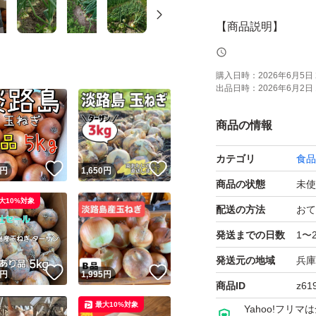
【商品説明】
淡路島玉ねぎ 七宝
購入日時：
2026年6月5日 
出品日時：
2026年6月2日 
【内容量】
商品の情報
5㎏入り
カテゴリ
食品
送料の都合上箱の
！
いいね！
いいね！
円
1,650
円
商品の状態
未使
大10%対象
・少し傷があるも
配送の方法
おて
・肌が悪いもの
発送までの日数
1〜
・形が悪いもの
発送元の地域
兵庫
！
いいね！
いいね！
円
1,995
円
商品ID
z61
ですが、味は一等
最大10%対象
Yahoo!フリ