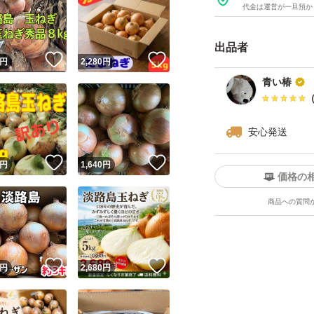
気にならない方に
代金は運営が一旦預か
出品者
家計に優しく で
！
いいね！
いいね！
円
2,280
円
3L～Sサイズまで
青い椿
お料理に合わせて
安心発送
カレーライスやサ
玉ねぎステーキ
！
いいね！
いいね！
円
1,640
円
価格の
玉ねぎピザも出来
商品への質問
大人から子供まで
！
いいね！
いいね！
円
2,680
円
淡島島の玉ねぎは
甘くて美味しい(^-^