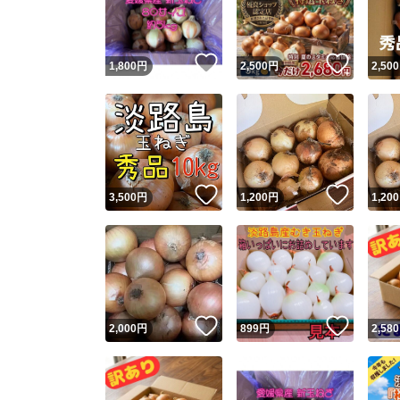
他フ
いいね！
いいね
1,800
円
2,500
円
2,500
スピード
※このバッ
スピ
いいね！
いいね
3,500
円
1,200
円
1,200
スピ
安心
いいね！
いいね
2,000
円
899
円
2,580