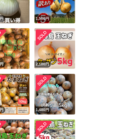
ご連絡ください。
誠意を持って対応
！
円
1,500
円
破損品の対応につ
画像確認させて頂
確認が出来ない場
対応出来ません。
円
2,100
円
円
1,480
円