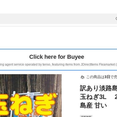
Click here for Buyee
ing agent service operated by tenso, featuring items from JDirectItems Fleamarket 
この商品は
3日
で
訳あり淡路島
玉ねぎ3L 
島産 甘い