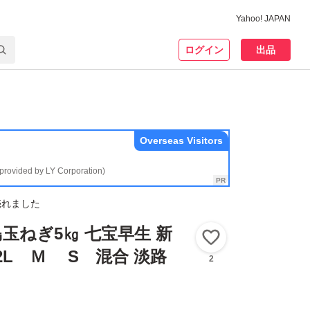
Yahoo! JAPAN
ログイン
出品
Overseas Visitors
(provided by LY Corporation)
売れました
玉ねぎ5㎏ 七宝早生 新
いいね！
2L Ｍ S 混合 淡路
2