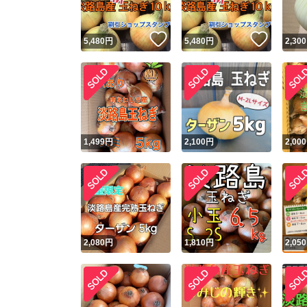
いいね！
いいね
5,480
円
5,480
円
2,300
1,499
円
2,100
円
2,000
2,080
円
1,810
円
2,050