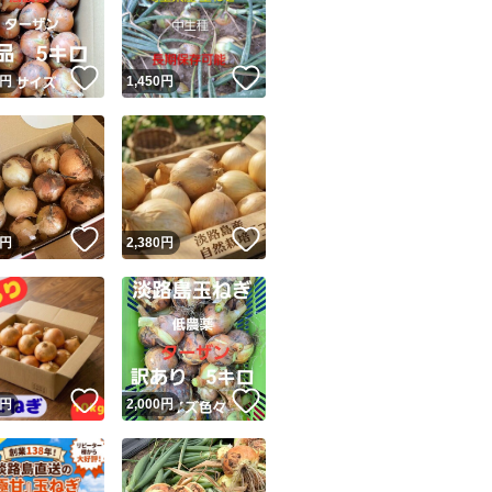
商品情報コピー機
除草剤は、お米の
リマ実績◯+
このユーザーは他フリマサービスでの取引実績があります
使用しておりませ
！
いいね！
いいね！
円
1,450
円
出品ページへ
&安心発送
キャンセル
化学肥料・殺虫剤
ジは実績に基づく表示であり、発送を保証しているものではありません
使用しておりませ
このユーザーは高頻度で24時間以内＆設定した発送日数内に
ード＆安心発送
ます
！
いいね！
いいね！
円
2,380
円
手作り肥料(保田ぼ
ード発送
このユーザーは高頻度で24時間以内に発送しています
しております。
発送
このユーザーは設定した発送日数内に発送しています
【保田ぼかしにつ
！
いいね！
いいね！
円
2,000
円
米糠・油かす・魚
を原料とし、発酵