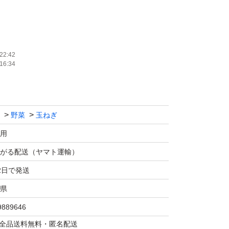
早生(早生)品種
22:42
16:34
野菜
玉ねぎ
重量込み３㎏以内とさせて頂きます
用
の
がる配送（ヤマト運輸）
2日で発送
県
9889646
品と全く変わりません
マは全品送料無料・匿名配送