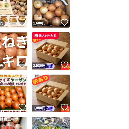
一般的には種蒔き
何度も消毒を散布
！
いいね！
いいね！
円
1,600
円
最大10%対象
私の玉ねぎは、
除草剤・殺虫剤・
化学肥料 等は使
ユーザーの実績について
！
いいね！
いいね！
円
2,580
円
米ぬかを主原料と
o!フリマが定めた一定の基準を満たしたユーザーにバッジを付与しています
出品者
肥料で約7ヶ月育て
この商品の情報をコピーします
取引出品者
Yahoo!フリマの基準をクリアした安心・安全なユーザーです
一度お召し上がり
！
いいね！
いいね！
商品画像の
無断転載は禁止
されています
円
1,880
円
コピーされた情報は
必ずご自身の商品に合わせて編集
してください
コピーは
1商品につき1回
です
【農産物の栽培に
実績◯+
このユーザーはYahoo!フリマの取引を完了させた実績があり