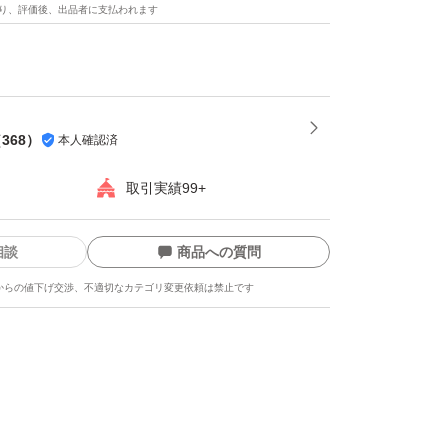
はとってもリーズナブル価格です。
り、評価後、出品者に支払われます
も味は保証付き太鼓判
ランダムに詰めさせていただきます。
お使い下さい
（
368
）
本人確認済
取引実績99+
ラダは勿論
相談
商品への質問
る
からの値下げ交渉、不適切なカテゴリ変更依頼は禁止です
大人気
、
)