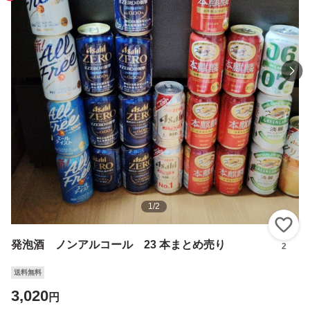
1
/
2
い
発泡酒 ノンアルコール 23 本まとめ売り
2
送料無料
3,020
円