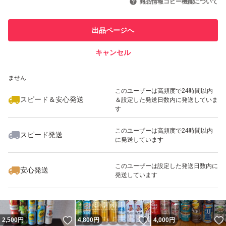
商品情報コピー機能について
最大10%対象
このユーザーは他フリマサービス
他フリマ実績◯+
出品ページへ
での取引実績があります
キャンセル
スピード&安心発送
いいね！
いいね！
4,300
※このバッジは実績に基づく表示であり、発送を保証しているものではあり
円
4,999
円
4,200
円
ません
最大10%対象
このユーザーは高頻度で24時間以内
スピード＆安心発送
＆設定した発送日数内に発送していま
す
このユーザーは高頻度で24時間以内
スピード発送
に発送しています
いいね！
いいね！
3,720
円
3,500
円
1,800
円
最大10%対象
このユーザーは設定した発送日数内に
安心発送
発送しています
いいね！
いいね！
2,500
円
4,800
円
4,000
円