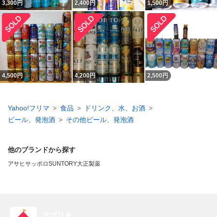
3,300
円
2,400
円
1,500
円
4,500
円
4,200
円
2,500
円
Yahoo!フリマ
食品
ドリンク、水、お酒
ビール、発泡酒
その他ビール、発泡酒
他のブランドから探す
アサヒ
サッポロ
SUNTORY
大正製薬