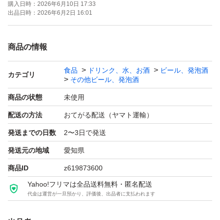
購入日時：
2026年6月10日 17:33
( 2026,8月) 2本
出品日時：
2026年6月2日 16:01
( 2026,9月) 3本
( 2026,10月) 1本
商品の情報
食品
ドリンク、水、お酒
ビール、発泡酒
サントリー オールフリー
カテゴリ
その他ビール、発泡酒
ノンアルコール 4本 350ml
商品の状態
未使用
(賞味期限2026,10月)2本
配送の方法
おてがる配送（ヤマト運輸）
( 2026,11月) 2本
発送までの日数
2〜3日で発送
キリン 本麒麟 7本 350ml
発送元の地域
愛知県
(賞味期限2026,10月) 7本
商品ID
z619873600
Yahoo!フリマは全品送料無料・匿名配送
代金は運営が一旦預かり、評価後、出品者に支払われます
キリン グリーンラベル淡麗
糖質70%オフ 2本 350ml