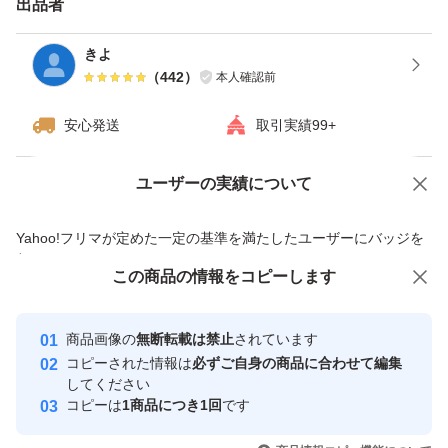
出品者
(賞味期限2026,6月) 1本
( 2026,9月) 1本
きよ
（
442
）
本人確認前
キリン JM LABEL
安心発送
取引実績99+
1本 350ml
(賞味期限2026,6月)
ユーザーの実績について
価格の相談
商品への質問
商品への質問からの値下げ交渉、不適切なカテゴリ変更依頼は禁止です
Yahoo!フリマが定めた一定の基準を満たしたユーザーにバッジを
段ボールでの発送となります(リサイクル)
付与しています
中に緩衝材など入れて発送予定です。
この商品をみている人にオススメ
この商品の情報をコピーします
安心取引出品者
最大10%対象
最大10%対象
Yahoo!フリマの基準をクリアした安
安心取引出品者
商品は自宅保管品です。時々シールがついてます。
商品画像の
無断転載は禁止
されています
心・安全なユーザーです
コピーされた情報は
必ずご自身の商品に合わせて編集
多少の傷凹みがあると思いますが、大きな傷や凹みはあり
取引実績
してください
ません。
コピーは
1商品につき1回
です
このユーザーはYahoo!フリマの取
取引実績◯+
ご理解いただける方、ご検討よろしくお願いいたします。
いいね！
いいね！
4,500
円
2,250
円
4,200
円
引を完了させた実績があります