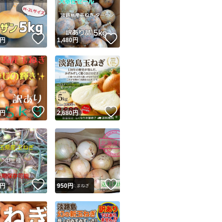
！
いいね！
いいね！
円
1,480
円
ユーザーの実績について
！
いいね！
いいね！
円
2,680
円
o!フリマが定めた一定の基準を満たしたユーザーにバッジを付与しています
出品者
この商品の情報をコピーします
取引出品者
Yahoo!フリマの基準をクリアした安心・安全なユーザーです
！
いいね！
いいね！
商品画像の
無断転載は禁止
されています
円
950
円
コピーされた情報は
必ずご自身の商品に合わせて編集
してください
コピーは
1商品につき1回
です
実績◯+
このユーザーはYahoo!フリマの取引を完了させた実績があり