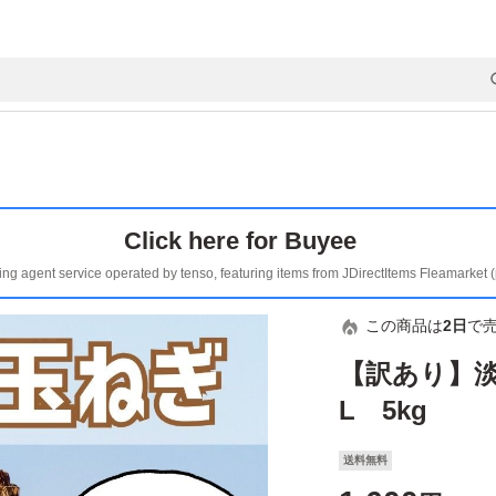
Click here for Buyee
ing agent service operated by tenso, featuring items from JDirectItems Fleamarket 
この商品は
2日
で
【訳あり】淡
L 5kg
送料無料