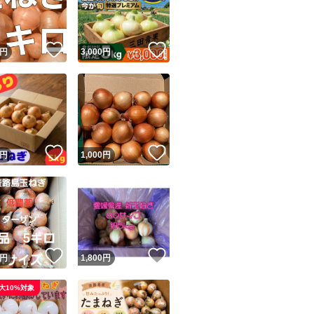
商品情報コピー機
リマ実績◯+
このユーザーは他フリマサービスでの取引実績があります
！
いいね！
いいね！
円
3,000
円
出品ページへ
&安心発送
キャンセル
ジは実績に基づく表示であり、発送を保証しているものではありません
このユーザーは高頻度で24時間以内＆設定した発送日数内に
ード＆安心発送
ます
！
いいね！
いいね！
円
1,000
円
ード発送
このユーザーは高頻度で24時間以内に発送しています
発送
このユーザーは設定した発送日数内に発送しています
！
いいね！
いいね！
円
1,800
円
大10%対象