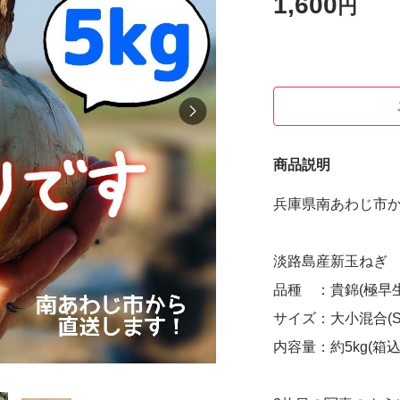
1,600
円
商品説明
兵庫県南あわじ市
淡路島産新玉ねぎ
品種 ：貴錦(極早生
サイズ：大小混合(S
内容量：約5kg(箱込