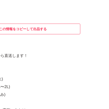
この情報をコピーして出品する
から直送します！
)
〜2L)
み)