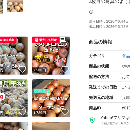
2枚目の写真のよう
分球、とうたち、
訳ありの玉ねぎに
購入日時：
2026年6月4日 
出品日時：
2026年6月2日 
味は正規品と変わ
ご安心ください(*^^*
大10%対象
最大10%対象
商品の情報
カテゴリ
食品
この時期限定の極
もう少しで終了し
商品の状態
やや
！
いいね！
いいね！
円
2,500
円
この機会にぜひお
配送の方法
おて
発送までの日数
1〜
多少土がついてい
発送元の地域
兵庫
配送中に傷む可能性が
商品ID
z61
！
いいね！
いいね！
円
1,780
円
Yahoo!フリ
3kg、10kgでも
代金は運営が一旦預か