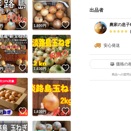
他にご要望等あれ
出品者
ント欄にお願いい
！
いいね！
いいね！
農家の息子
円
1,600
円
. . .φ()
安心発送
兵庫県南あわじ市
玉ねぎやレタスな
価格の
普段はJAに出荷し
！
いいね！
いいね！
円
1,630
円
商品への質問
そんな新鮮で美味
大10%対象
！
いいね！
いいね！
円
1,630
円