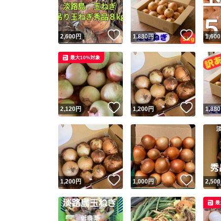
他フ
いいね！
いいね
2,600
円
1,880
円
1,600
スピード
最大10%対象
※このバッ
スピ
いいね！
いいね
2,120
円
1,200
円
1,880
スピ
安心
いいね！
いいね
1,200
円
1,000
円
2,500
最