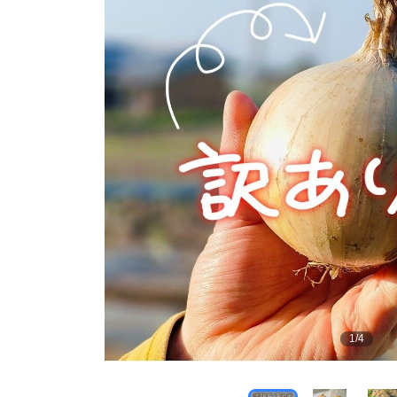
1
/
4