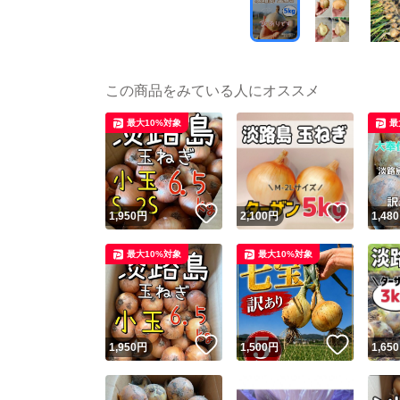
この商品をみている人にオススメ
最大10%対象
最
いいね！
いいね
1,950
円
2,100
円
1,480
最大10%対象
最大10%対象
いいね！
いいね
1,950
円
1,500
円
1,650