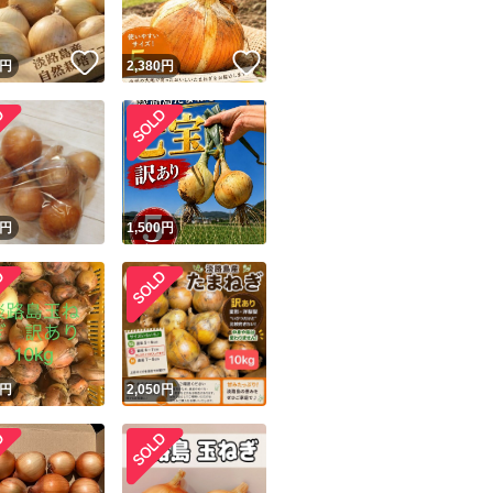
！
いいね！
いいね！
円
2,380
円
円
1,500
円
円
2,050
円