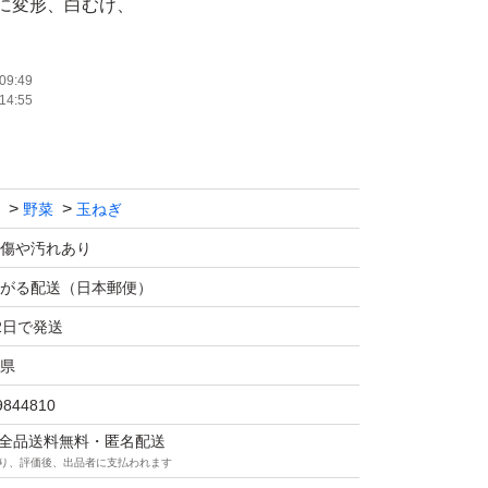
に変形、白むけ、
小玉等、
なります。
09:49
14:55
りありませんので
)
野菜
玉ねぎ
早生玉ねぎ
ますので
傷や汚れあり
試しください！
がる配送（日本郵便）
2日で発送
ます。
県
ありますのでご了承くださいm(_ _)m
9844810
マは全品送料無料・匿名配送
販売しております。
り、評価後、出品者に支払われます