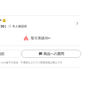
ばできる限り対応しますので、何かあればコメ
たします。
P
（
30
）
本人確認前
取引実績30+
で家族で農業を営んでおります。
どベテランの父母と共に丁寧に収穫・選別をし
相談
商品への質問
ています。
からの値下げ交渉、不適切なカテゴリ変更依頼は禁止です
しい玉ねぎをぜひお試しください！