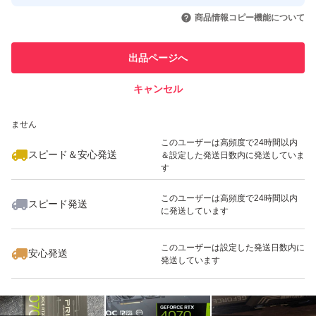
取引実績◯+
いいね！
いいね！
200,000
円
106,000
円
68,800
円
引を完了させた実績があります
商品情報コピー機能について
最大10%対象
このユーザーは他フリマサービス
他フリマ実績◯+
出品ページへ
での取引実績があります
キャンセル
スピード&安心発送
いいね！
いいね！
100,800
※このバッジは実績に基づく表示であり、発送を保証しているものではあり
円
100,000
円
180,000
円
ません
最大10%対象
このユーザーは高頻度で24時間以内
スピード＆安心発送
＆設定した発送日数内に発送していま
す
このユーザーは高頻度で24時間以内
スピード発送
に発送しています
いいね！
いいね！
65,000
円
160,000
円
51,980
円
最大10%対象
このユーザーは設定した発送日数内に
安心発送
発送しています