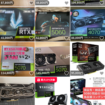
いいね！
いいね！
87,800
円
48,800
円
106,800
円
いいね！
いいね！
41,000
円
62,800
円
88,000
円
いいね！
いいね！
114,800
円
145,000
円
95,000
円
最大10%対象