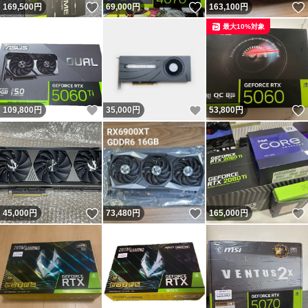
いいね！
いいね！
169,500
円
69,000
円
163,100
円
最大10%対象
いいね！
いいね！
109,800
円
35,000
円
53,800
円
いいね！
いいね！
45,000
円
73,480
円
165,000
円