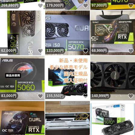
いいね！
いいね！
268,880
円
179,000
円
97,000
円
いいね！
いいね！
62,000
円
133,000
円
68,999
円
いいね！
いいね！
83,000
円
155,550
円
140,999
円