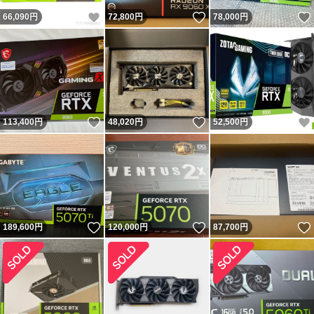
いいね！
いいね！
66,090
円
72,800
円
78,000
円
いいね！
いいね！
113,400
円
48,020
円
52,500
円
いいね！
いいね！
189,600
円
120,000
円
87,700
円