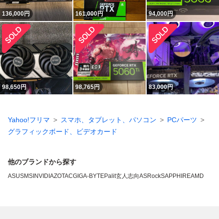
136,000
円
161,000
円
94,000
円
98,650
円
98,765
円
83,000
円
Yahoo!フリマ
スマホ、タブレット、パソコン
PCパーツ
グラフィックボード、ビデオカード
他のブランドから探す
ASUS
MSI
NVIDIA
ZOTAC
GIGA-BYTE
Palit
玄人志向
ASRock
SAPPHIRE
AMD