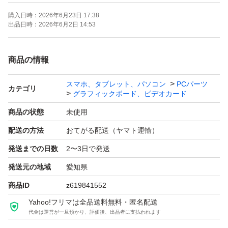
メモリバス：192.0 bit
購入日時：
2026年6月23日 17:38
出品日時：
2026年6月2日 14:53
商品の情報
スマホ、タブレット、パソコン
PCパーツ
カテゴリ
グラフィックボード、ビデオカード
商品の状態
未使用
配送の方法
おてがる配送（ヤマト運輸）
発送までの日数
2〜3日で発送
発送元の地域
愛知県
商品ID
z619841552
Yahoo!フリマは全品送料無料・匿名配送
代金は運営が一旦預かり、評価後、出品者に支払われます