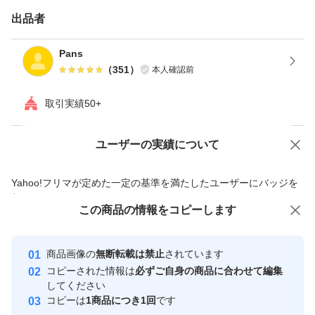
出品者
Pans
（
351
）
本人確認前
取引実績50+
ユーザーの実績について
価格の相談
商品への質問
商品への質問からの値下げ交渉、不適切なカテゴリ変更依頼は禁止です
Yahoo!フリマが定めた一定の基準を満たしたユーザーにバッジを
付与しています
この商品をみている人にオススメ
この商品の情報をコピーします
安心取引出品者
Yahoo!フリマの基準をクリアした安
安心取引出品者
商品画像の
無断転載は禁止
されています
心・安全なユーザーです
コピーされた情報は
必ずご自身の商品に合わせて編集
取引実績
してください
コピーは
1商品につき1回
です
このユーザーはYahoo!フリマの取