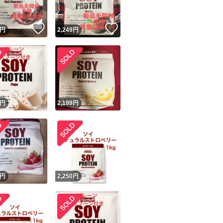
！
いいね！
いいね！
円
2,249
円
！
円
2,199
円
円
2,250
円