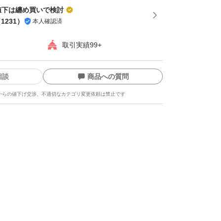
値下は纏め買いで検討
（
1231
）
本人確認済
取引実績99+
相談
商品への質問
からの値下げ交渉、不適切なカテゴリ変更依頼は禁止です