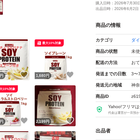
購入日時：
2026年7月30日 
出品日時：
2026年6月2日 
商品の情報
カテゴリ
ダイ
最大10%対象
商品の状態
未使
配送の方法
おて
発送までの日数
3〜
！
いいね！
いいね！
円
1,680
円
発送元の地域
神奈
大10%対象
商品ID
z61
Yahoo!フリ
代金は運営が一旦預か
！
いいね！
いいね！
円
2,199
円
出品者