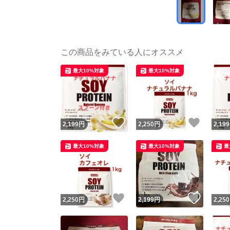
この商品をみている人にオススメ
最大10%対象
最大10%対象
いいね！
いいね
2,199
円
2,250
円
2,199
最大10%対象
最大10%対象
最
いいね！
いいね
2,250
円
2,199
円
2,250