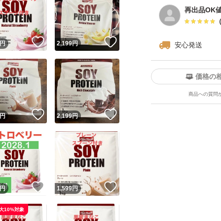
再出品OK
！
いいね！
いいね！
円
2,199
円
安心発送
価格の
商品への質問
！
いいね！
いいね！
円
2,199
円
！
いいね！
いいね！
円
1,599
円
大10%対象