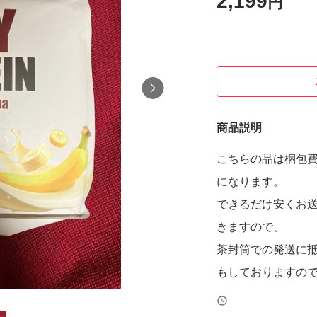
2,199
円
商品説明
こちらの品は梱包
になります。
できるだけ安くお
きますので、
茶封筒での発送に
もしておりますの