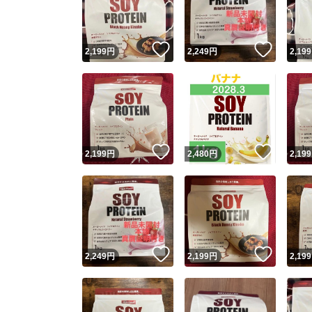
他フ
いいね！
いいね
2,199
円
2,249
円
2,199
スピード
※このバッ
スピ
いいね！
いいね
2,199
円
2,480
円
2,199
スピ
安心
いいね！
いいね
2,249
円
2,199
円
2,199