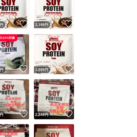
！
いいね！
いいね！
円
2,199
円
大10%対象
ユーザーの実績について
！
いいね！
いいね！
円
1,599
円
o!フリマが定めた一定の基準を満たしたユーザーにバッジを付与しています
出品者
この商品の情報をコピーします
取引出品者
Yahoo!フリマの基準をクリアした安心・安全なユーザーです
！
いいね！
いいね！
商品画像の
無断転載は禁止
されています
円
2,249
円
コピーされた情報は
必ずご自身の商品に合わせて編集
してください
コピーは
1商品につき1回
です
実績◯+
このユーザーはYahoo!フリマの取引を完了させた実績があり