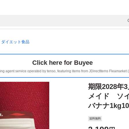
ダイエット食品
Click here for Buyee
ing agent service operated by tenso, featuring items from JDirectItems Fleamarket 
期限2028年3
メイド ソ
バナナ1kg10
送料無料