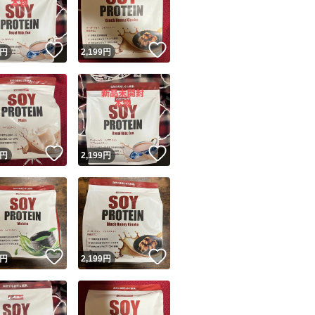
商品情報コピー機
リマ実績◯+
このユーザーは他フリマサービスでの取引実績があります
！
いいね！
いいね！
円
2,199
円
出品ページへ
&安心発送
キャンセル
ジは実績に基づく表示であり、発送を保証しているものではありません
このユーザーは高頻度で24時間以内＆設定した発送日数内に
ード＆安心発送
ます
！
いいね！
いいね！
円
2,199
円
ード発送
このユーザーは高頻度で24時間以内に発送しています
発送
このユーザーは設定した発送日数内に発送しています
！
いいね！
いいね！
円
2,199
円