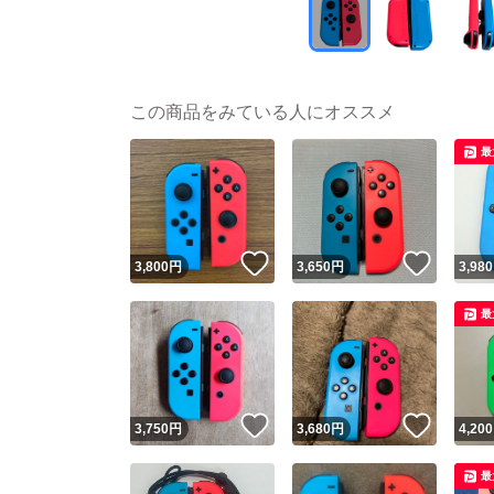
この商品をみている人にオススメ
最
いいね！
いいね
3,800
円
3,650
円
3,980
最
いいね！
いいね
3,750
円
3,680
円
4,200
最