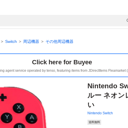
Switch
周辺機器
その他周辺機器
Click here for Buyee
ing agent service operated by tenso, featuring items from JDirectItems Fleamarket 
Nintendo 
ルー ネオンレ
い
Nintendo Switch
送料無料