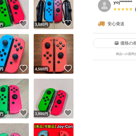
yoj********
！
いいね！
いいね！
安心発送
円
3,980
円
価格の
商品への質問
ユーザーの実績について
！
いいね！
いいね！
円
4,500
円
o!フリマが定めた一定の基準を満たしたユーザーにバッジを付与しています
出品者
この商品の情報をコピーします
取引出品者
Yahoo!フリマの基準をクリアした安心・安全なユーザーです
！
いいね！
いいね！
商品画像の
無断転載は禁止
されています
円
3,900
円
コピーされた情報は
必ずご自身の商品に合わせて編集
してください
コピーは
1商品につき1回
です
実績◯+
このユーザーはYahoo!フリマの取引を完了させた実績があり