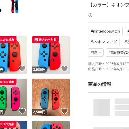
【カラー】ネオン
よろしくお願いい
#
nintendoswitch
大10%対象
最大10%対象
#
ネオンレッド
#
#
純正
#
動作確認
購入日時：
2026年6月13日 
！
いいね！
いいね！
出品日時：
2026年6月2日 
円
3,980
円
大10%対象
商品の情報
！
いいね！
いいね！
円
2,500
円
大10%対象