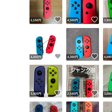
いいね！
いいね
2,150
円
4,500
円
3,900
いいね！
いいね
4,400
円
4,300
円
4,090
Yaho
安心取引
安心
いいね！
いいね
3,400
円
2,540
円
3,000
取引実績
取引