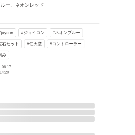
ブルー、ネオンレッド
たします。
#
joycon
#
ジョイコン
#
ネオンブルー
左右セット
#
任天堂
#
コントローラー
済み
08:17
14:20