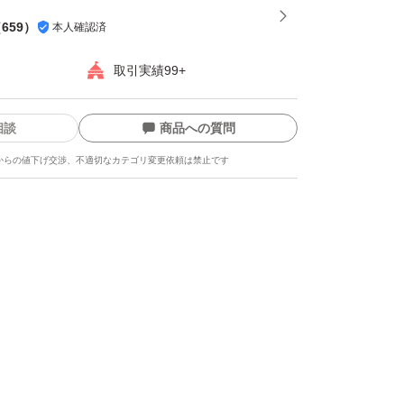
（
659
）
本人確認済
取引実績99+
相談
商品への質問
からの値下げ交渉、不適切なカテゴリ変更依頼は禁止です
ます