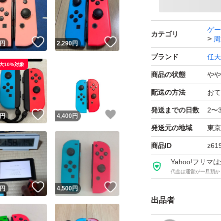
ゲー
カテゴリ
周
！
いいね！
いいね！
円
2,290
円
ブランド
任天
大10%対象
商品の状態
やや
配送の方法
おて
発送までの日数
2〜
！
いいね！
いいね！
円
4,400
円
発送元の地域
東京
商品ID
z61
Yahoo!フリ
代金は運営が一旦預か
！
いいね！
いいね！
円
4,500
円
出品者