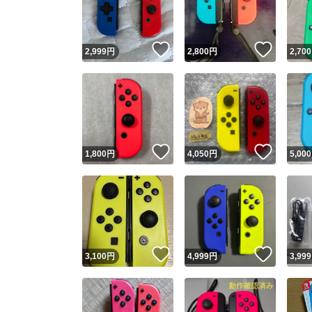
他フ
いいね！
いいね
2,999
円
2,800
円
2,700
スピード
※このバッ
スピ
いいね！
いいね
1,800
円
4,050
円
5,000
スピ
安心
いいね！
いいね
3,100
円
4,999
円
3,999