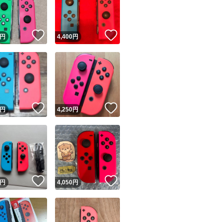
商品情報コピー機
リマ実績◯+
このユーザーは他フリマサービスでの取引実績があります
！
いいね！
いいね！
円
4,400
円
出品ページへ
&安心発送
キャンセル
ジは実績に基づく表示であり、発送を保証しているものではありません
このユーザーは高頻度で24時間以内＆設定した発送日数内に
ード＆安心発送
ます
！
いいね！
いいね！
円
4,250
円
ード発送
このユーザーは高頻度で24時間以内に発送しています
発送
このユーザーは設定した発送日数内に発送しています
！
いいね！
いいね！
円
4,050
円