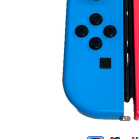
1
/
4