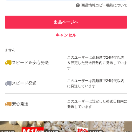
いいね！
いいね！
2,300
円
2,330
円
2,330
円
引を完了させた実績があります
商品情報コピー機能について
最大10%対象
最大10%対象
このユーザーは他フリマサービス
他フリマ実績◯+
出品ページへ
での取引実績があります
キャンセル
スピード&安心発送
いいね！
いいね！
1,600
※このバッジは実績に基づく表示であり、発送を保証しているものではあり
円
2,580
円
1,800
円
ません
最大10%対象
このユーザーは高頻度で24時間以内
スピード＆安心発送
＆設定した発送日数内に発送していま
す
このユーザーは高頻度で24時間以内
スピード発送
に発送しています
いいね！
いいね！
2,300
円
2,080
円
2,300
円
最大10%対象
このユーザーは設定した発送日数内に
安心発送
発送しています