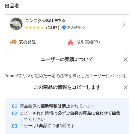
送料、資材の高騰によりネコポスに変更しました！
出品者
ニンニク☆SALE中☆
（
1397
）
本人確認済
安心発送
取引実績99+
ユーザーの実績について
価格の相談
商品への質問
商品への質問からの値下げ交渉、不適切なカテゴリ変更依頼は禁止です
Yahoo!フリマが定めた一定の基準を満たしたユーザーにバッジを
付与しています
この商品をみている人にオススメ
この商品の情報をコピーします
安心取引出品者
最大10%対象
Yahoo!フリマの基準をクリアした安
安心取引出品者
商品画像の
無断転載は禁止
されています
心・安全なユーザーです
コピーされた情報は
必ずご自身の商品に合わせて編集
取引実績
してください
コピーは
1商品につき1回
です
このユーザーはYahoo!フリマの取
取引実績◯+