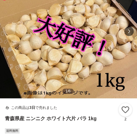
1
/
6
この商品は
3日
で売れました
い
青森県産 ニンニク ホワイト六片 バラ 1kg
2
送料無料