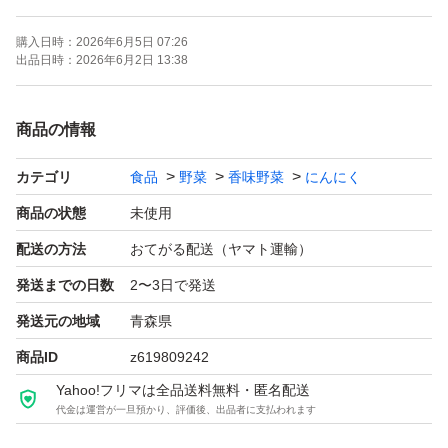
購入日時：
2026年6月5日 07:26
品質、大きめを求めるならコチラで間違いなし♪
出品日時：
2026年6月2日 13:38
悪い評価0を目指してます！！
商品の情報
ギリギリのお値段ですのでお値引きなしで（ ; ; ）
カテゴリ
食品
野菜
香味野菜
にんにく
早めの発送を心がけております♪
商品の状態
未使用
配送の方法
おてがる配送（ヤマト運輸）
皮むけ、青芽、腐れ、特に発根。
発送までの日数
2〜3日で発送
人の手で丁寧に選別しておりますが、ダンボールに入れ
発送元の地域
青森県
配送しますので揺れ、長時間密封により
商品ID
z619809242
このような症状が出る可能性があります。
Yahoo!フリマは全品送料無料・匿名配送
ご了承の上、購入お願い致します。
代金は運営が一旦預かり、評価後、出品者に支払われます