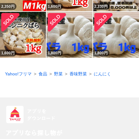
2,350
円
1,600
円
2,330
円
1,600
円
1,800
円
1,800
円
Yahoo!フリマ
食品
野菜
香味野菜
にんにく