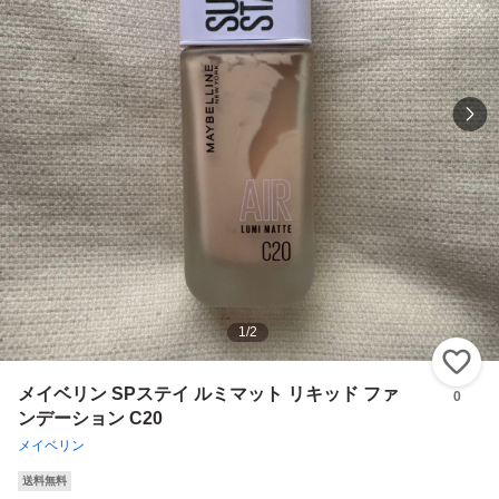
1
/
2
い
メイベリン SPステイ ルミマット リキッド ファ
0
ンデーション C20
メイベリン
送料無料