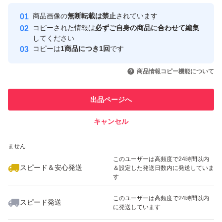
最大10%対象
最大10%対象
最大10%対象
Yahoo!フリマの基準をクリアした安
安心取引出品者
商品画像の
無断転載は禁止
されています
心・安全なユーザーです
コピーされた情報は
必ずご自身の商品に合わせて編集
取引実績
してください
コピーは
1商品につき1回
です
このユーザーはYahoo!フリマの取
取引実績◯+
いいね！
いいね！
1,800
円
2,000
円
2,000
円
引を完了させた実績があります
商品情報コピー機能について
最大10%対象
このユーザーは他フリマサービス
他フリマ実績◯+
出品ページへ
での取引実績があります
キャンセル
スピード&安心発送
いいね！
いいね！
2,100
※このバッジは実績に基づく表示であり、発送を保証しているものではあり
円
1,880
円
1,900
円
ません
このユーザーは高頻度で24時間以内
スピード＆安心発送
＆設定した発送日数内に発送していま
す
このユーザーは高頻度で24時間以内
スピード発送
に発送しています
いいね！
いいね！
2,555
円
1,990
円
1,800
円