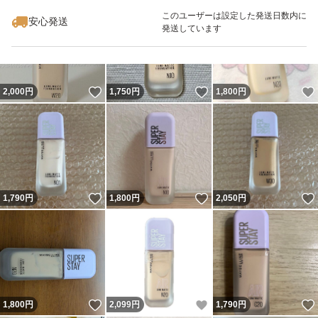
最大10%対象
このユーザーは設定した発送日数内に
安心発送
発送しています
いいね！
いいね！
2,000
円
1,750
円
1,800
円
いいね！
いいね！
1,790
円
1,800
円
2,050
円
いいね！
いいね！
1,800
円
2,099
円
1,790
円