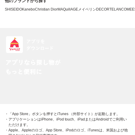
他のブランドから探す
SHISEIDO
Kanebo
Christian Dior
MAQuillAGE
メイベリン
DECORTE
LANCOME
E
・「App Store」ボタンを押すとiTunes （外部サイト）が起動します。
・アプリケーションはiPhone、iPod touch、iPadまたはAndroidでご利用い
ただけます。
・Apple、Appleのロゴ、App Store、iPodのロゴ、iTunesは、米国および他