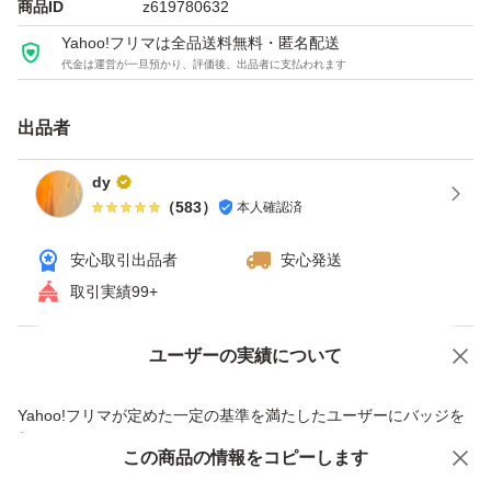
商品ID
z619780632
Yahoo!フリマは全品送料無料・匿名配送
代金は運営が一旦預かり、評価後、出品者に支払われます
出品者
dy
（
583
）
本人確認済
安心取引出品者
安心発送
取引実績99+
ユーザーの実績について
価格の相談
商品への質問
商品への質問からの値下げ交渉、不適切なカテゴリ変更依頼は禁止です
Yahoo!フリマが定めた一定の基準を満たしたユーザーにバッジを
付与しています
この商品をみている人にオススメ
この商品の情報をコピーします
安心取引出品者