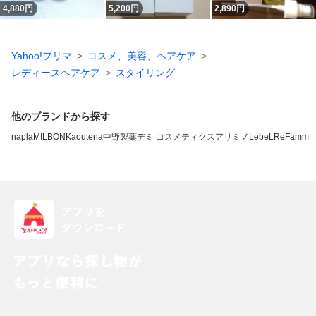
4,880
円
5,200
円
2,890
円
Yahoo!フリマ
コスメ、美容、ヘアケア
レディースヘアケア
スタイリング
他のブランドから探す
napla
MILBON
Kao
utena
中野製薬
デミ コスメティクス
アリミノ
LebeL
ReFa
mm