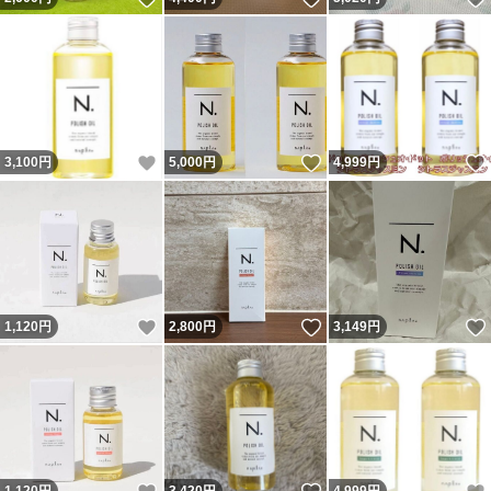
いいね！
いいね！
3,100
円
5,000
円
4,999
円
いいね！
いいね！
1,120
円
2,800
円
3,149
円