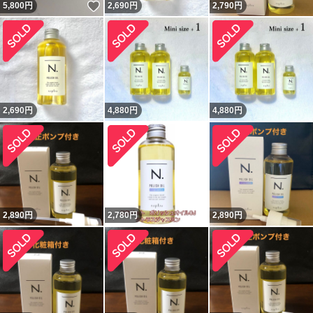
いいね！
5,800
円
2,690
円
2,790
円
2,690
円
4,880
円
4,880
円
2,890
円
2,780
円
2,890
円