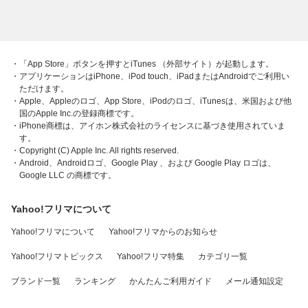
・「App Store」ボタンを押すとiTunes （外部サイト）が起動します。
・アプリケーションはiPhone、iPod touch、iPadまたはAndroidでご利用い
ただけます。
・Apple、Appleのロゴ、App Store、iPodのロゴ、iTunesは、米国および他
国のApple Inc.の登録商標です。
・iPhone商標は、アイホン株式会社のライセンスに基づき使用されていま
す。
・Copyright (C) Apple Inc. All rights reserved.
・Android、Androidロゴ、Google Play 、および Google Play ロゴは、
Google LLC の商標です。
Yahoo!フリマについて
Yahoo!フリマについて
Yahoo!フリマからのお知らせ
Yahoo!フリマトピックス
Yahoo!フリマ特集
カテゴリ一覧
ブランド一覧
ランキング
かんたんご利用ガイド
メール通知設定