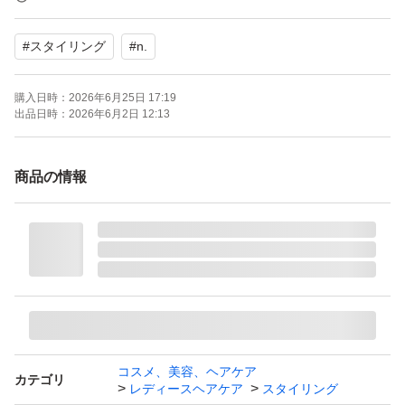
・安心の正規品、未使用に近い状態でお届け
#
スタイリング
#
n.
―――――――――――――
■ 商品の状態について
購入日時：
2026年6月25日 17:19
本品は「未使用に近い」として出品しております。
出品日時：
2026年6月2日 12:13
理由としましては、
・外箱は付属していない・確認、保管のためフィルムや封
商品の情報
緘シールを外しているためです。
※中身は未使用で、安心してお使いいただける状態です！
―――――――――――――
■ ご購入にあたってのお願い
・取り扱っている商品はすべて正規品です。ただし、真贋
に関するご質問や、到着後に「正規品かどうか」を理由と
した返品には対応できません。不安な方は購入をお控えく
コスメ、美容、ヘアケア
カテゴリ
レディースヘアケア
スタイリング
ださい。