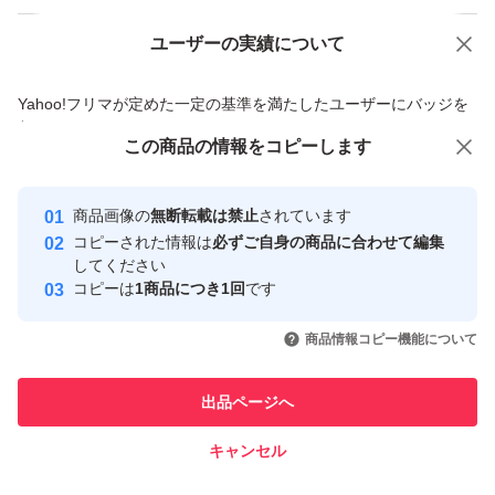
ユーザーの実績について
価格の相談
商品への質問
商品への質問からの値下げ交渉、不適切なカテゴリ変更依頼は禁止です
Yahoo!フリマが定めた一定の基準を満たしたユーザーにバッジを
付与しています
この商品をみている人にオススメ
この商品の情報をコピーします
安心取引出品者
最大10%対象
最大10%対象
Yahoo!フリマの基準をクリアした安
安心取引出品者
商品画像の
無断転載は禁止
されています
心・安全なユーザーです
コピーされた情報は
必ずご自身の商品に合わせて編集
取引実績
してください
コピーは
1商品につき1回
です
このユーザーはYahoo!フリマの取
取引実績◯+
いいね！
いいね！
2,790
円
2,698
円
2,690
円
引を完了させた実績があります
商品情報コピー機能について
最大10%対象
最大10%対象
このユーザーは他フリマサービス
他フリマ実績◯+
出品ページへ
での取引実績があります
キャンセル
スピード&安心発送
いいね！
いいね！
2,890
※このバッジは実績に基づく表示であり、発送を保証しているものではあり
円
2,690
円
2,890
円