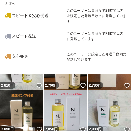
ません
最大10%対象
このユーザーは高頻度で24時間以内
スピード＆安心発送
＆設定した発送日数内に発送していま
す
このユーザーは高頻度で24時間以内
スピード発送
に発送しています
いいね！
いいね！
2,950
円
2,890
円
2,810
円
このユーザーは設定した発送日数内に
安心発送
発送しています
いいね！
いいね！
2,810
円
2,790
円
2,780
円
いいね！
いいね！
2,890
円
2,850
円
2,800
円