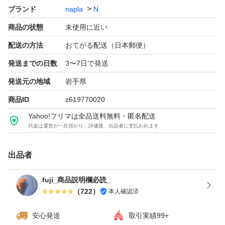
ブランド
napla
N.
・価格交渉やバラ売りは不可となります。
商品の状態
未使用に近い
・発送には最大で7日ほどかかる場合があります。お急ぎ
の方はご遠慮ください。
配送の方法
おてがる配送（日本郵便）
・自宅保管品のため、状態やロット番号まで細かく気にさ
発送までの日数
3〜7日で発送
れる方はご購入をお控えください。
発送元の地域
岩手県
ナプラ N. ポリッシュオイル マンダリンオレンジ＆ベルガ
商品ID
z619770020
モットの香り 150ml
Yahoo!フリマは全品送料無料・匿名配送
ブランド：napla N.ナプラ エヌドット N. ポリッシュオイ
代金は運営が一旦預かり、評価後、出品者に支払われます
ル マンダリンオレンジ＆ベルガモットの香り 150ml
出品者
ブランド：napla N.ナプラ エヌドット N. ポリッシュオイ
ル マンダリンオレンジ＆ベルガモットの香り 150ml
fuji_商品説明欄必読_
ブランド：napla N.
（
722
）
本人確認済
安心発送
取引実績99+