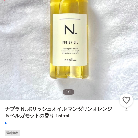
1
/
1
い
ナプラ N. ポリッシュオイル マンダリンオレンジ
4
＆ベルガモットの香り 150ml
N.
送料無料