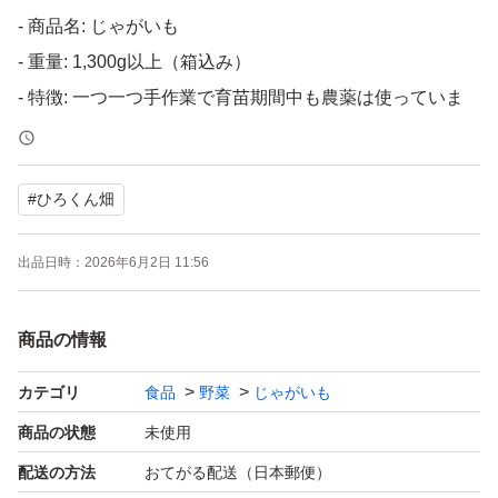
- 商品名: じゃがいも
- 重量: 1,300g以上（箱込み）
- 特徴: 一つ一つ手作業で育苗期間中も農薬は使っていま
せん。
#
ひろくん畑
自分たち家族も実食して、味ともに確認済みです。煮物は
もちろん、炒め物にも活用可能、定番料理から幅広いレパ
出品日時：
2026年6月2日 11:56
ートリーまで応用可能です(^.^) 我が家では、じゃがバタ
ーにして食べてます(^^)シンプルで手間要らずですが、ジ
商品の情報
ャガイモのほんのりとした甘さと、バターの相性が抜群
で、食感も相まって家族間でも人気の料理です(^^)
カテゴリ
食品
野菜
じゃがいも
商品の状態
未使用
よろしくお願いいたします。
配送の方法
おてがる配送（日本郵便）
最大限割り引きした価格に設定しております。