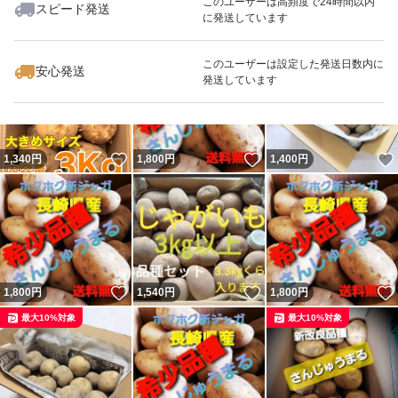
このユーザーは高頻度で24時間以内
スピード発送
に発送しています
いいね！
いいね！
1,600
円
2,800
円
1,980
円
最大10%対象
このユーザーは設定した発送日数内に
安心発送
発送しています
いいね！
いいね！
1,340
円
1,800
円
1,400
円
いいね！
いいね！
1,800
円
1,540
円
1,800
円
最大10%対象
最大10%対象