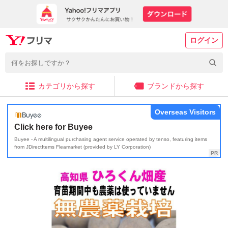
ログイン
カテゴリから探す
ブランドから探す
Overseas Visitors
Click here for Buyee
Buyee - A multilingual purchasing agent service operated by tenso, featuring items
from JDirectItems Fleamarket (provided by LY Corporation)