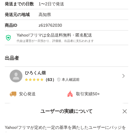
発送までの日数
1〜2日で発送
発送元の地域
高知県
追記1）
商品ID
z619762030
正午までにご注文いただきました場合は、原則、注文日の
Yahoo!フリマは全品送料無料・匿名配送
当日中に収穫し、注文日の夕方には配送業者に手配致しま
代金は運営が一旦預かり、評価後、出品者に支払われます
す。正午過ぎのご注文の場合は、翌日に収穫して配送業者
に手配致します。配送業者に手渡ったあとの事は私は関与
出品者
できませんので、配送業者にお問い合わせ下さい。
ひろくん畑
（
63
）
本人確認前
追記2）
無農薬で育てておりますので、虫の発生が避けられませ
安心発送
取引実績50+
ん。細心の注意を払い育てて、収穫後に除去もしておりま
ユーザーの実績について
すが、しきれない部分もでてきます。常温発送、生もので
価格の相談
商品への質問
配送中の痛みなど発生する場合がございます。輸送中のは
商品への質問からの値下げ交渉、不適切なカテゴリ変更依頼は禁止です
Yahoo!フリマが定めた一定の基準を満たしたユーザーにバッジを
損傷や受け取り遅延等による品質劣化に責任は負えませ