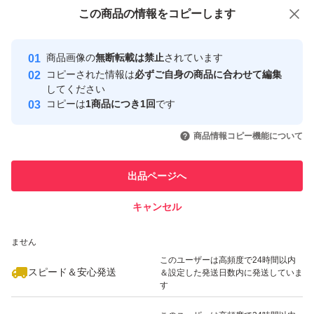
付与しています
この商品をみている人にオススメ
この商品の情報をコピーします
ん。予めご了承のうえお買い求めください。また、それら
安心取引出品者
の点までを考慮しその分少し多めにお送りしておりますの
最大10%対象
Yahoo!フリマの基準をクリアした安
安心取引出品者
商品画像の
無断転載は禁止
されています
心・安全なユーザーです
で、返品返金、苦情などはご遠慮頂きますよう、ご配慮願
コピーされた情報は
必ずご自身の商品に合わせて編集
います。タイミングによっては、収穫にお日にちを要する
取引実績
してください
コピーは
1商品につき1回
です
場合があります。その際には、その旨ご連絡致します。
このユーザーはYahoo!フリマの取
取引実績◯+
いいね！
いいね！
1,380
円
1,800
円
1,800
円
引を完了させた実績があります
商品情報コピー機能について
最大10%対象
特徴...無農薬
このユーザーは他フリマサービス
他フリマ実績◯+
出品ページへ
での取引実績があります
キャンセル
スピード&安心発送
いいね！
いいね！
1,500
※このバッジは実績に基づく表示であり、発送を保証しているものではあり
円
2,000
円
1,480
円
ません
このユーザーは高頻度で24時間以内
スピード＆安心発送
＆設定した発送日数内に発送していま
す