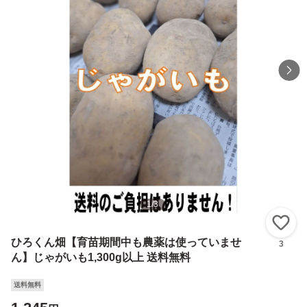
1
/
3
い
ひろくん畑【育苗期間中も農薬は使っていませ
3
ん】じゃがいも1,300g以上 送料無料
送料無料