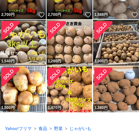
いいね！
いいね！
2,700
円
2,700
円
1,588
円
1,540
円
1,280
円
3,000
円
1,500
円
1,470
円
1,380
円
Yahoo!フリマ
食品
野菜
じゃがいも