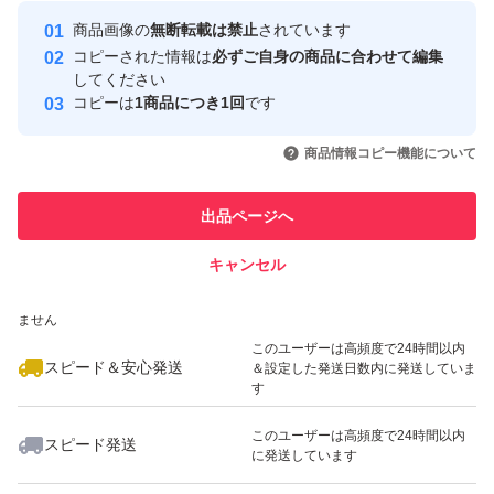
最大10%対象
Yahoo!フリマの基準をクリアした安
安心取引出品者
商品画像の
無断転載は禁止
されています
心・安全なユーザーです
コピーされた情報は
必ずご自身の商品に合わせて編集
取引実績
してください
コピーは
1商品につき1回
です
このユーザーはYahoo!フリマの取
取引実績◯+
いいね！
いいね！
1,550
円
1,680
円
1,480
円
引を完了させた実績があります
商品情報コピー機能について
最大10%対象
このユーザーは他フリマサービス
他フリマ実績◯+
出品ページへ
での取引実績があります
キャンセル
スピード&安心発送
いいね！
いいね！
1,600
※このバッジは実績に基づく表示であり、発送を保証しているものではあり
円
1,150
円
1,550
円
ません
最大10%対象
このユーザーは高頻度で24時間以内
スピード＆安心発送
＆設定した発送日数内に発送していま
す
このユーザーは高頻度で24時間以内
スピード発送
に発送しています
いいね！
いいね！
1,350
円
1,150
円
1,680
円