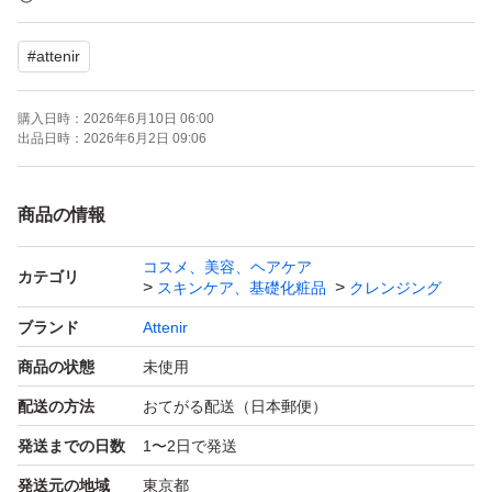
アロマタイプ30ml x1本
#
attenir
ORr（クレンジング）
購入日時：
2026年6月10日 06:00
アロマタイプ オレンジ30ml x1本
出品日時：
2026年6月2日 09:06
購入時期：2025.8月
商品の情報
コスメ、美容、ヘアケア
組み合わせできます
カテゴリ
スキンケア、基礎化粧品
クレンジング
ブランド
Attenir
新品未使用ですが、自宅保管品であることをご理解いただ
商品の状態
未使用
ける方のみご検討ください。
配送の方法
おてがる配送（日本郵便）
発送までの日数
1〜2日で発送
発送元の地域
東京都