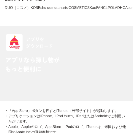
DUO（コスメ）
KOSE
shu uemura
naris COSMETICS
Kao
FANCL
POLA
DHC
Atten
・「App Store」ボタンを押すとiTunes （外部サイト）が起動します。
・アプリケーションはiPhone、iPod touch、iPadまたはAndroidでご利用い
ただけます。
・Apple、Appleのロゴ、App Store、iPodのロゴ、iTunesは、米国および他
国のApple Inc.の登録商標です。