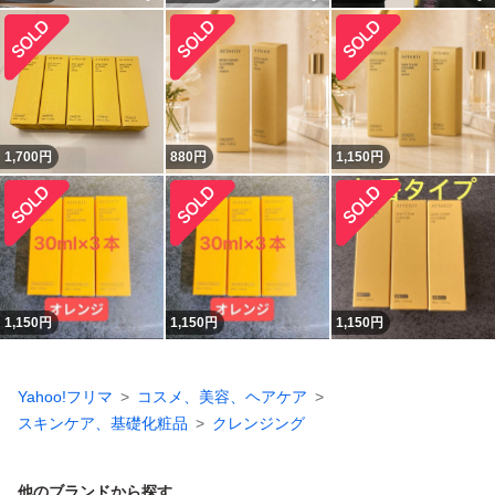
1,700
円
880
円
1,150
円
1,150
円
1,150
円
1,150
円
Yahoo!フリマ
コスメ、美容、ヘアケア
スキンケア、基礎化粧品
クレンジング
他のブランドから探す