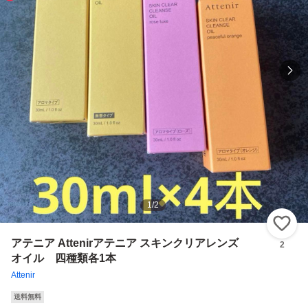
1
/
2
い
アテニア Attenirアテニア スキンクリアレンズ
2
オイル 四種類各1本
Attenir
送料無料