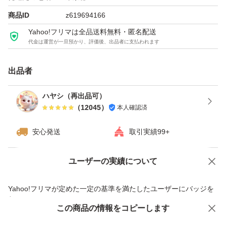
商品ID
z619694166
Yahoo!フリマは全品送料無料・匿名配送
代金は運営が一旦預かり、評価後、出品者に支払われます
出品者
ハヤシ（再出品可）
（
12045
）
本人確認済
安心発送
取引実績99+
ユーザーの実績について
価格の相談
商品への質問
商品への質問からの値下げ交渉、不適切なカテゴリ変更依頼は禁止です
Yahoo!フリマが定めた一定の基準を満たしたユーザーにバッジを
付与しています
この商品をみている人にオススメ
この商品の情報をコピーします
安心取引出品者