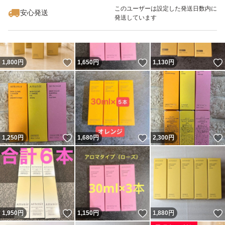
最大10%対象
このユーザーは設定した発送日数内に
安心発送
発送しています
いいね！
いいね！
1,800
円
1,650
円
1,130
円
いいね！
いいね！
1,250
円
1,680
円
2,300
円
いいね！
いいね！
1,950
円
1,150
円
1,880
円