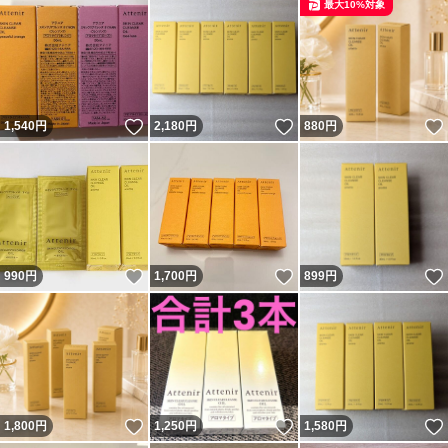
最大10%対象
いいね！
いいね！
1,540
円
2,180
円
880
円
いいね！
いいね！
990
円
1,700
円
899
円
いいね！
いいね！
1,800
円
1,250
円
1,580
円