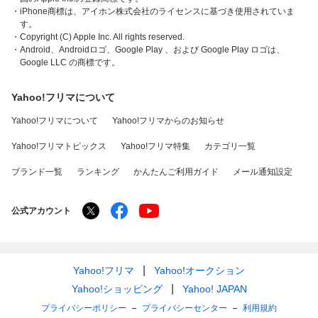
・iPhone商標は、アイホン株式会社のライセンスに基づき使用されていま
す。
・Copyright (C) Apple Inc. All rights reserved.
・Android、Androidロゴ、Google Play 、および Google Play ロゴは、
Google LLC の商標です。
Yahoo!フリマについて
Yahoo!フリマについて
Yahoo!フリマからのお知らせ
Yahoo!フリマトピックス
Yahoo!フリマ特集
カテゴリ一覧
ブランド一覧
ランキング
かんたんご利用ガイド
メール通知設定
公式アカウント
Yahoo!フリマ
Yahoo!オークション
Yahoo!ショッピング
Yahoo! JAPAN
プライバシーポリシー
プライバシーセンター
利用規約