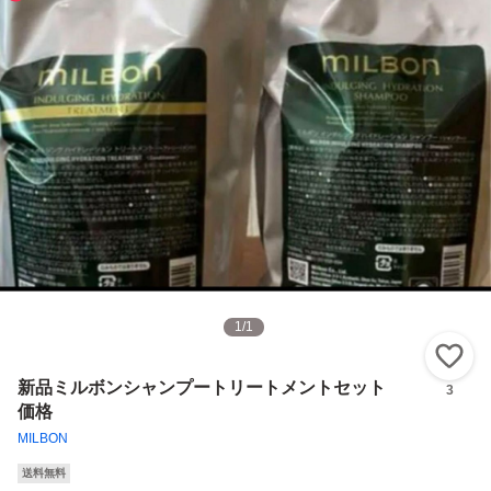
1
/
1
い
新品ミルボンシャンプートリートメントセット
3
価格
MILBON
送料無料