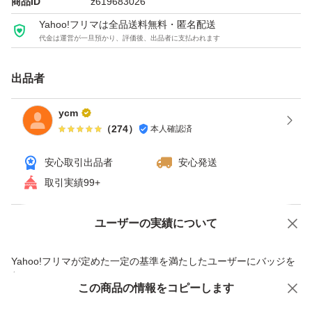
商品ID
z619683026
Yahoo!フリマは全品送料無料・匿名配送
代金は運営が一旦預かり、評価後、出品者に支払われます
出品者
ycm
（
274
）
本人確認済
安心取引出品者
安心発送
取引実績99+
ユーザーの実績について
価格の相談
商品への質問
商品への質問からの値下げ交渉、不適切なカテゴリ変更依頼は禁止です
Yahoo!フリマが定めた一定の基準を満たしたユーザーにバッジを
付与しています
この商品をみている人にオススメ
この商品の情報をコピーします
安心取引出品者