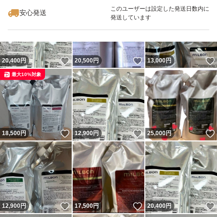
このユーザーは設定した発送日数内に
安心発送
発送しています
いいね！
いいね！
20,400
円
20,500
円
13,000
円
最大10%対象
いいね！
いいね！
18,500
円
12,900
円
25,000
円
いいね！
いいね！
12,900
円
17,500
円
20,400
円