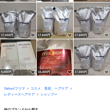
いいね！
いいね！
17,600
円
17,600
円
17,600
円
いいね！
いいね！
9,800
円
16,400
円
17,800
円
Yahoo!フリマ
コスメ、美容、ヘアケア
レディースヘアケア
シャンプー
他のブランドから探す