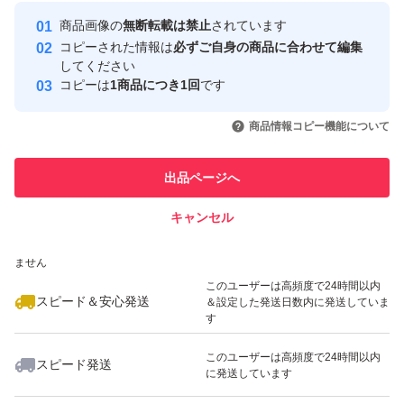
Yahoo!フリマの基準をクリアした安
安心取引出品者
商品画像の
無断転載は禁止
されています
心・安全なユーザーです
コピーされた情報は
必ずご自身の商品に合わせて編集
取引実績
してください
コピーは
1商品につき1回
です
このユーザーはYahoo!フリマの取
取引実績◯+
いいね！
いいね！
17,500
円
26,999
円
26,999
円
引を完了させた実績があります
商品情報コピー機能について
このユーザーは他フリマサービス
他フリマ実績◯+
出品ページへ
での取引実績があります
キャンセル
スピード&安心発送
いいね！
いいね！
17,500
※このバッジは実績に基づく表示であり、発送を保証しているものではあり
円
26,999
円
11,900
円
ません
最大10%対象
このユーザーは高頻度で24時間以内
スピード＆安心発送
＆設定した発送日数内に発送していま
す
このユーザーは高頻度で24時間以内
スピード発送
に発送しています
いいね！
いいね！
20,400
円
17,600
円
17,500
円