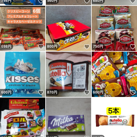
いいね！
いいね！
798
円
560
円
680
円
いいね！
いいね！
698
円
800
円
750
円
いいね！
いいね！
600
円
870
円
600
円