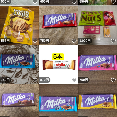
いいね！
いいね！
500
円
650
円
550
円
いいね！
いいね！
555
円
750
円
1,000
円
いいね！
いいね！
750
円
870
円
750
円