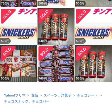
760
円
500
円
500
円
500
円
530
円
500
円
500
円
760
円
530
円
Yahoo!フリマ
食品
スイーツ、洋菓子
チョコレート
チョコスナック、チョコバー