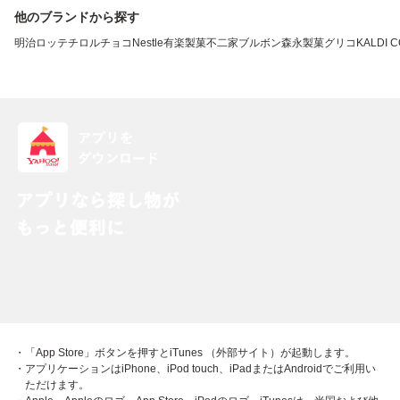
他のブランドから探す
明治
ロッテ
チロルチョコ
Nestle
有楽製菓
不二家
ブルボン
森永製菓
グリコ
KALDI 
・「App Store」ボタンを押すとiTunes （外部サイト）が起動します。
・アプリケーションはiPhone、iPod touch、iPadまたはAndroidでご利用い
ただけます。