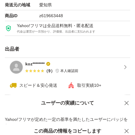
発送元の地域
愛知県
商品ID
z619663448
Yahoo!フリマは全品送料無料・匿名配送
代金は運営が一旦預かり、評価後、出品者に支払われます
出品者
koz********
（
9
）
本人確認前
スピード＆安心発送
取引実績10+
ユーザーの実績について
価格の相談
商品への質問
商品への質問からの値下げ交渉、不適切なカテゴリ変更依頼は禁止です
Yahoo!フリマが定めた一定の基準を満たしたユーザーにバッジを
付与しています
この商品をみている人にオススメ
この商品の情報をコピーします
安心取引出品者