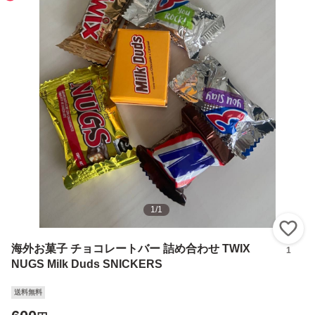
1
/
1
い
海外お菓子 チョコレートバー 詰め合わせ TWIX
1
NUGS Milk Duds SNICKERS
送料無料