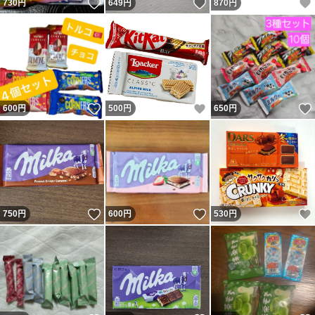
いいね！
いいね！
730
円
649
円
870
円
いいね！
いいね！
600
円
500
円
650
円
いいね！
いいね！
750
円
600
円
530
円