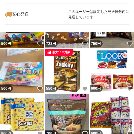
このユーザーは設定した発送日数内に
安心発送
発送しています
いいね！
いいね！
500
円
728
円
750
円
最大10%対象
いいね！
いいね！
500
円
550
円
600
円
いいね！
いいね！
800
円
700
円
600
円