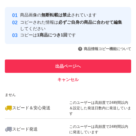
最大10%対象
最大10%対象
最大10%対象
Yahoo!フリマの基準をクリアした安
安心取引出品者
商品画像の
無断転載は禁止
されています
心・安全なユーザーです
コピーされた情報は
必ずご自身の商品に合わせて編集
取引実績
してください
コピーは
1商品につき1回
です
このユーザーはYahoo!フリマの取
取引実績◯+
いいね！
いいね！
500
円
500
円
500
円
引を完了させた実績があります
商品情報コピー機能について
最大10%対象
最大10%対象
このユーザーは他フリマサービス
他フリマ実績◯+
出品ページへ
での取引実績があります
キャンセル
スピード&安心発送
いいね！
いいね！
650
※このバッジは実績に基づく表示であり、発送を保証しているものではあり
円
540
円
598
円
ません
このユーザーは高頻度で24時間以内
スピード＆安心発送
＆設定した発送日数内に発送していま
す
このユーザーは高頻度で24時間以内
スピード発送
に発送しています
いいね！
いいね！
800
円
550
円
820
円