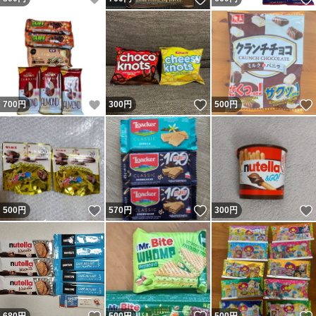
いいね！
いいね！
700
円
300
円
500
円
いいね！
いいね！
500
円
570
円
300
円