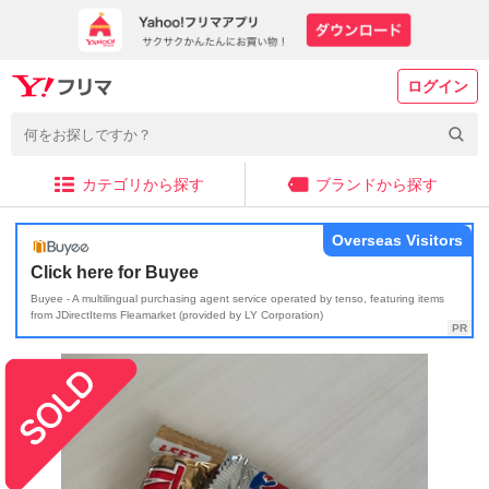
ログイン
カテゴリから探す
ブランドから探す
Overseas Visitors
Click here for Buyee
Buyee - A multilingual purchasing agent service operated by tenso, featuring items
from JDirectItems Fleamarket (provided by LY Corporation)