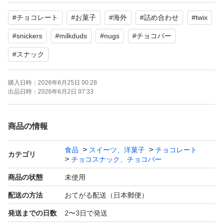
- SNICKERS
#
チョコレート
#
お菓子
#
海外
#
詰め合わせ
#
twix
よろしくお願いいたします。
#
snickers
#
milkduds
#
nugs
#
チョコバー
#
スナック
購入日時：
2026年6月25日 00:28
出品日時：
2026年6月2日 07:33
商品の情報
食品
スイーツ、洋菓子
チョコレート
カテゴリ
チョコスナック、チョコバー
商品の状態
未使用
配送の方法
おてがる配送（日本郵便）
発送までの日数
2〜3日で発送