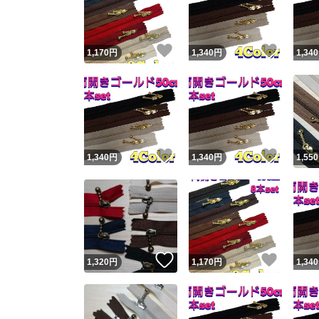
他フ
いいね！
いいね
1,170
円
1,340
円
1,340
スピード
※このバッ
スピ
いいね！
いいね
1,340
円
1,340
円
1,550
スピ
安心
いいね！
いいね
1,320
円
1,170
円
1,340