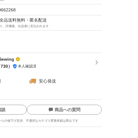
9662268
マは全品送料無料・匿名配送
り、評価後、出品者に支払われます
ewing
（
730
）
本人確認済
者
安心発送
相談
商品への質問
からの値下げ交渉、不適切なカテゴリ変更依頼は禁止です