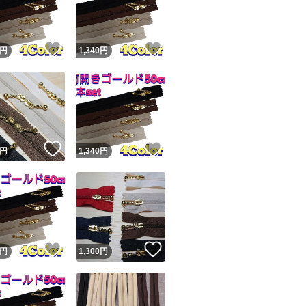
#玉付きファスナー
商品情報コピー機
#両開きファスナー
リマ実績◯+
このユーザーは他フリマサービスでの取引実績があります
！
いいね！
いいね！
円
1,340
円
出品ページへ
&安心発送
キャンセル
ジは実績に基づく表示であり、発送を保証しているものではありません
このユーザーは高頻度で24時間以内＆設定した発送日数内に
ード＆安心発送
ます
！
いいね！
いいね！
円
1,340
円
ード発送
このユーザーは高頻度で24時間以内に発送しています
発送
このユーザーは設定した発送日数内に発送しています
！
いいね！
いいね！
円
1,300
円