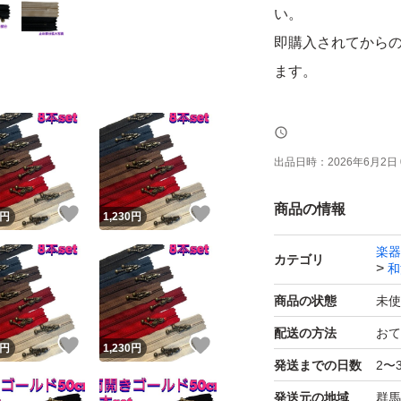
い。
即購入されてから
ます。
ハサミでカットで
出品日時：
2026年6月2日 
テープカラー:8色
商品の情報
！
いいね！
いいね！
円
1,230
円
★取り扱いサイズ
楽器
カテゴリ
和
40cmのみ
商品の状態
未使
価格(送料込み)
配送の方法
おて
！
いいね！
いいね！
円
1,230
円
5本… 960円でも
発送までの日数
2〜
8本…1,230円
発送元の地域
群馬