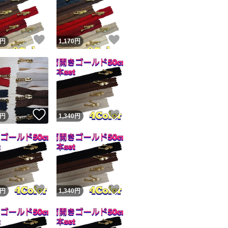
写真のカラーは撮
る場合があります
！
いいね！
いいね！
円
1,170
円
その他の商品と同梱
新品未使用ですが
ユーザーの実績について
があります。
！
いいね！
いいね！
円
1,340
円
予めご了承くださ
o!フリマが定めた一定の基準を満たしたユーザーにバッジを付与しています
出品者
発送はクリックポ
この商品の情報をコピーします
匿名配送をご希望の
取引出品者
Yahoo!フリマの基準をクリアした安心・安全なユーザーです
い。
！
いいね！
いいね！
商品画像の
無断転載は禁止
されています
円
1,340
円
コピーされた情報は
必ずご自身の商品に合わせて編集
してください
コピーは
1商品につき1回
です
#Sewingハンドメ
実績◯+
このユーザーはYahoo!フリマの取引を完了させた実績があり