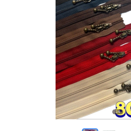
1
/
4