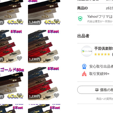
10本…1,440円
商品ID
z61
20本…2,700円
Yahoo!フリ
30本…3,920円
！
いいね！
いいね！
代金は運営が一旦預か
円
1,340
円
出品者
写真2枚目上から
キナリ
手芸倶楽部S
ベージュ
！
いいね！
いいね！
円
1,230
円
レッド
安心取引出品
エンジ
取引実績99+
ブラウン
ビターブラウン
価格の
ネイビー
！
いいね！
いいね！
円
1,230
円
商品への質問
ブラック