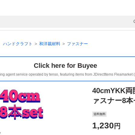
、ハンドクラフト
和洋裁材料
ファスナー
Click here for Buyee
ing agent service operated by tenso, featuring items from JDirectItems Fleamarket 
40cmYK
ァスナー8本
送料無料
1,230
円