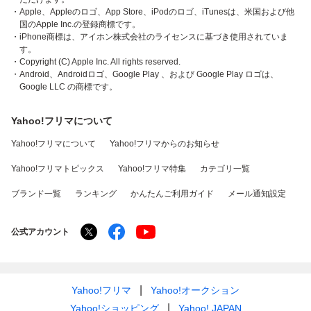
・Apple、Appleのロゴ、App Store、iPodのロゴ、iTunesは、米国および他
国のApple Inc.の登録商標です。
・iPhone商標は、アイホン株式会社のライセンスに基づき使用されていま
す。
・Copyright (C) Apple Inc. All rights reserved.
・Android、Androidロゴ、Google Play 、および Google Play ロゴは、
Google LLC の商標です。
Yahoo!フリマについて
Yahoo!フリマについて
Yahoo!フリマからのお知らせ
Yahoo!フリマトピックス
Yahoo!フリマ特集
カテゴリ一覧
ブランド一覧
ランキング
かんたんご利用ガイド
メール通知設定
公式アカウント
Yahoo!フリマ
Yahoo!オークション
Yahoo!ショッピング
Yahoo! JAPAN