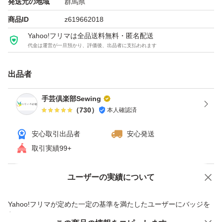
25本…2,910円
発送元の地域
群馬県
30本…3,450円
商品ID
z619662018
40本…4,540円
Yahoo!フリマは全品送料無料・匿名配送
代金は運営が一旦預かり、評価後、出品者に支払われます
写真2
出品者
①ホワイト(501)
②キナリ(801)
手芸倶楽部Sewing
（
730
）
本人確認済
③サクラ(512)
④フレンチローズ(070)
安心取引出品者
安心発送
⑤スカーレット(518)
取引実績99+
⑥レッド(519)
⑦エンジ(520)
ユーザーの実績について
価格の相談
商品への質問
⑧ブライトゴールド(848)
商品への質問からの値下げ交渉、不適切なカテゴリ変更依頼は禁止です
Yahoo!フリマが定めた一定の基準を満たしたユーザーにバッジを
付与しています