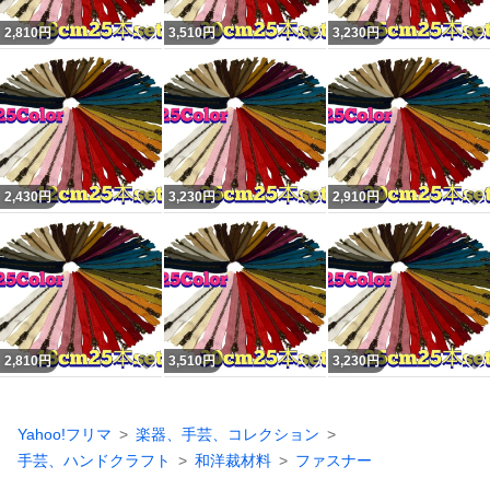
いいね！
いいね！
2,810
円
3,510
円
3,230
円
いいね！
いいね！
2,430
円
3,230
円
2,910
円
いいね！
いいね！
2,810
円
3,510
円
3,230
円
Yahoo!フリマ
楽器、手芸、コレクション
手芸、ハンドクラフト
和洋裁材料
ファスナー