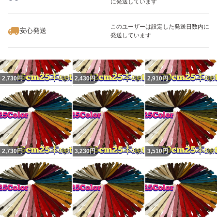
⑳ビターブラウン(570)
に発送しています
いいね！
いいね！
3,510
円
2,810
円
3,510
円
サンドベージュ(572)
このユーザーは設定した発送日数内に
安心発送
ベージュ(573)
発送しています
ライトグレー(576)
スモークグレー(860)
ブラック(580)
いいね！
いいね！
2,730
円
2,430
円
2,910
円
写真のカラーは撮影の状況、モニターの環境等で実際の色
と異なる場合があります。
いいね！
いいね！
2,730
円
3,230
円
3,510
円
その他の商品と同梱の場合は−50円とさせていただきま
す。
新品未使用ですが素人保管ですので軽微なシワやキズがあ