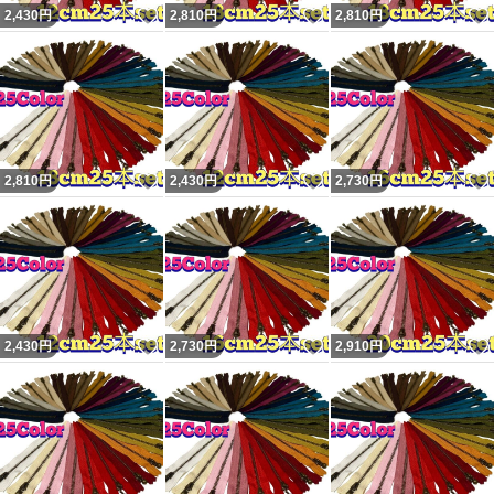
る場合がございます。
いいね！
いいね！
2,430
円
2,810
円
2,810
円
予めご了承ください。
発送はクリックポストです。
匿名配送をご希望の方は＋30円で承りますのでコメント
ください。
いいね！
いいね！
2,810
円
2,430
円
2,730
円
#Sewingハンドメイド
#玉付きファスナー
#金属ファスナー
いいね！
いいね！
2,430
円
2,730
円
2,910
円