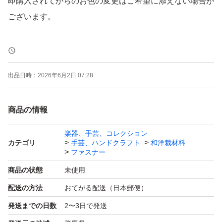
即購入されてからのお色の変更はご希望に添えない場合が
ございます。
表記の長さは金属部分の長さになり
全長は＋3cmとなります。
出品日時：
2026年6月2日 07:28
テープカラー:25色
商品の情報
★取り扱いサイズ
楽器、手芸、コレクション
カテゴリ
手芸、ハンドクラフト
和洋裁材料
12,14,16,18,20,25,30cm
ファスナー
商品の状態
未使用
価格(送料込み)
配送の方法
おてがる配送（日本郵便）
10本…1,270円
発送までの日数
2〜3日で発送
20本…2,360円