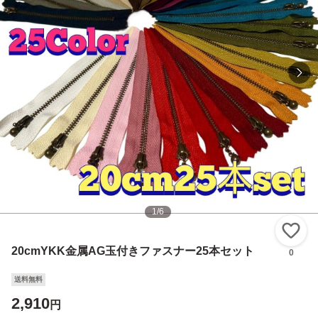
1
/
6
い
20cmYKK金属AG玉付きファスナー25本セット
0
送料無料
2,910
円