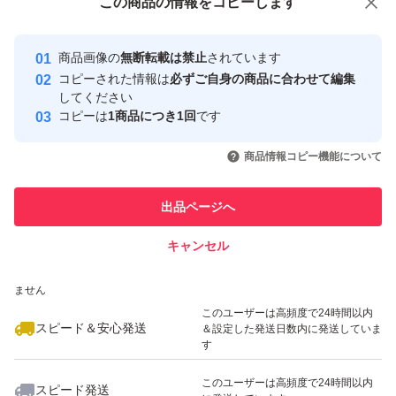
写真3
この商品をみている人にオススメ
この商品の情報をコピーします
安心取引出品者
⑨イエローグリーン(510)
Yahoo!フリマの基準をクリアした安
安心取引出品者
⑩カーキ(566)
商品画像の
無断転載は禁止
されています
心・安全なユーザーです
コピーされた情報は
必ずご自身の商品に合わせて編集
⑪オリーブグリーン(888)
取引実績
してください
⑫フォグブルー(104)
コピーは
1商品につき1回
です
このユーザーはYahoo!フリマの取
取引実績◯+
いいね！
いいね！
2,730
⑬マリンブルー(020)廃番
円
2,730
円
2,810
円
引を完了させた実績があります
商品情報コピー機能について
⑭ネイビー(560)
このユーザーは他フリマサービス
⑮ロイヤルパープル(285)
他フリマ実績◯+
出品ページへ
での取引実績があります
⑯マットパープル(230)
キャンセル
スピード&安心発送
いいね！
いいね！
2,430
※このバッジは実績に基づく表示であり、発送を保証しているものではあり
円
3,230
円
2,910
円
写真4
ません
⑰カフェオレ(508)
このユーザーは高頻度で24時間以内
スピード＆安心発送
＆設定した発送日数内に発送していま
⑱クレイブラウン(563)
す
⑲ブラウン(568)
このユーザーは高頻度で24時間以内
スピード発送