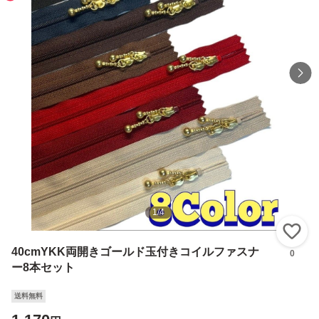
1
/
4
い
40cmYKK両開きゴールド玉付きコイルファスナ
0
ー8本セット
送料無料