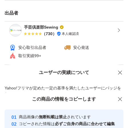
写真2枚目上から
出品者
キナリ
手芸倶楽部Sewing
ベージュ
（
730
）
本人確認済
レッド
安心取引出品者
安心発送
エンジ
取引実績99+
ブラウン
ビターブラウン
ユーザーの実績について
価格の相談
商品への質問
ネイビー
ブラック
商品への質問からの値下げ交渉、不適切なカテゴリ変更依頼は禁止です
Yahoo!フリマが定めた一定の基準を満たしたユーザーにバッジを
付与しています
この商品をみている人にオススメ
この商品の情報をコピーします
安心取引出品者
写真のカラーは撮影の状況、モニターの環境等で実際の色
と異なる場合があります。
Yahoo!フリマの基準をクリアした安
安心取引出品者
商品画像の
無断転載は禁止
されています
心・安全なユーザーです
コピーされた情報は
必ずご自身の商品に合わせて編集