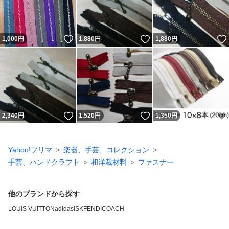
いいね！
いいね！
1,000
円
1,880
円
1,880
円
いいね！
いいね！
2,340
円
1,520
円
1,350
円
Yahoo!フリマ
楽器、手芸、コレクション
手芸、ハンドクラフト
和洋裁材料
ファスナー
他のブランドから探す
LOUIS VUITTON
adidas
iSK
FENDI
COACH