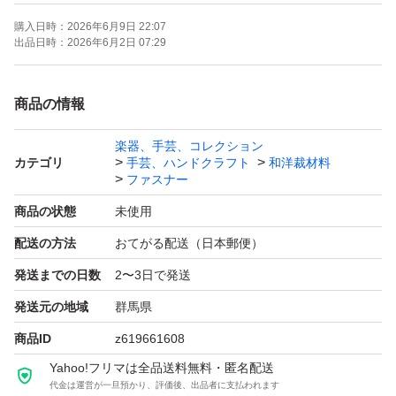
ハサミでカットでき、とても使い勝手の良いファスナーで
購入日時：
2026年6月9日 22:07
す。
出品日時：
2026年6月2日 07:29
テープカラー:8色
商品の情報
楽器、手芸、コレクション
★取り扱いサイズ
カテゴリ
手芸、ハンドクラフト
和洋裁材料
40cm 50cm
ファスナー
商品の状態
未使用
価格(送料込み)
配送の方法
おてがる配送（日本郵便）
5本… 910円でも販売可能です。
発送までの日数
2〜3日で発送
8本…1,170円
発送元の地域
群馬県
10本…1,390円
商品ID
z619661608
20本…2,600円
Yahoo!フリマは全品送料無料・匿名配送
30本…3,770円
代金は運営が一旦預かり、評価後、出品者に支払われます