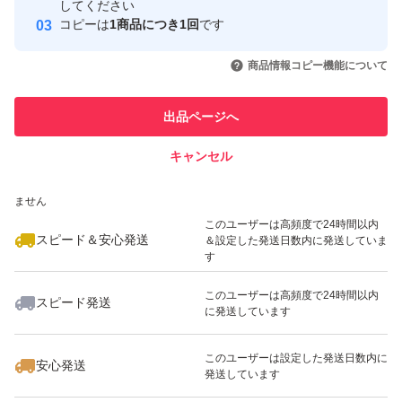
取引実績
してください
その他の商品と同梱の場合は−50円とさせていただきま
コピーは
1商品につき1回
です
す。
このユーザーはYahoo!フリマの取
取引実績◯+
いいね！
いいね！
1,170
円
1,170
円
1,230
円
引を完了させた実績があります
商品情報コピー機能について
新品未使用ですが素人保管ですので軽微なシワやキズがあ
このユーザーは他フリマサービス
他フリマ実績◯+
出品ページへ
での取引実績があります
る場合があります。
予めご了承ください。
キャンセル
スピード&安心発送
いいね！
いいね！
1,340
※このバッジは実績に基づく表示であり、発送を保証しているものではあり
円
1,170
円
990
円
ません
発送はクリックポストになります。
最大10%対象
最大10%対象
このユーザーは高頻度で24時間以内
匿名配送をご希望の方は＋30円で承りますのでコメント
スピード＆安心発送
＆設定した発送日数内に発送していま
す
ください。
このユーザーは高頻度で24時間以内
スピード発送
に発送しています
いいね！
いいね！
2,128
円
1,340
円
1,050
円
#Sewingハンドメイド
#玉付きファスナー
このユーザーは設定した発送日数内に
安心発送
発送しています
#両開きファスナー