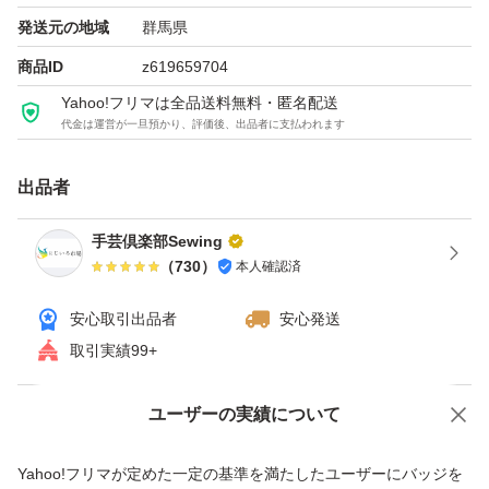
20本…2,000円
発送元の地域
群馬県
30本…2,910円
商品ID
z619659704
40本…3,820円
Yahoo!フリマは全品送料無料・匿名配送
代金は運営が一旦預かり、評価後、出品者に支払われます
写真2
出品者
ホワイト(501)
キナリ(801)
手芸倶楽部Sewing
（
730
）
本人確認済
レモンイエロー(503)
ミカン(506)
安心取引出品者
安心発送
キャロットオレンジ(522)
取引実績99+
オレンジ(849)
サクラ(512)
ユーザーの実績について
価格の相談
商品への質問
ピンク(513)
商品への質問からの値下げ交渉、不適切なカテゴリ変更依頼は禁止です
Yahoo!フリマが定めた一定の基準を満たしたユーザーにバッジを
チェリーピンク(517)