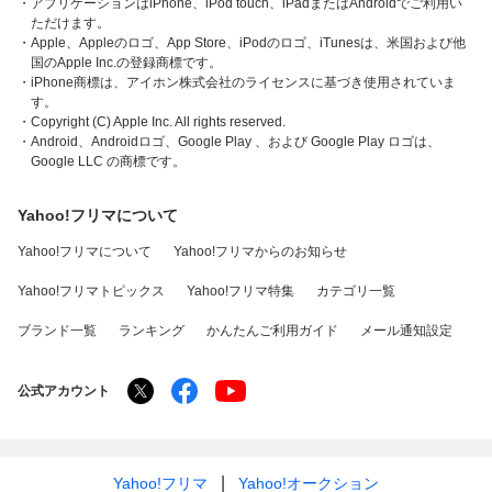
・アプリケーションはiPhone、iPod touch、iPadまたはAndroidでご利用い
ただけます。
・Apple、Appleのロゴ、App Store、iPodのロゴ、iTunesは、米国および他
国のApple Inc.の登録商標です。
・iPhone商標は、アイホン株式会社のライセンスに基づき使用されていま
す。
・Copyright (C) Apple Inc. All rights reserved.
・Android、Androidロゴ、Google Play 、および Google Play ロゴは、
Google LLC の商標です。
Yahoo!フリマについて
Yahoo!フリマについて
Yahoo!フリマからのお知らせ
Yahoo!フリマトピックス
Yahoo!フリマ特集
カテゴリ一覧
ブランド一覧
ランキング
かんたんご利用ガイド
メール通知設定
公式アカウント
Yahoo!フリマ
Yahoo!オークション