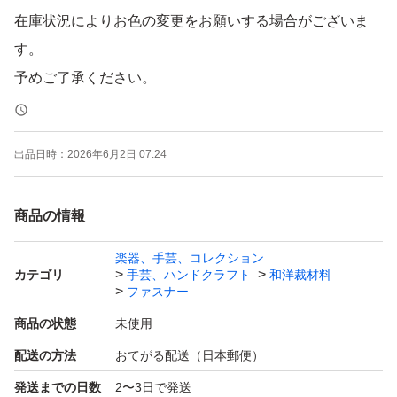
在庫状況によりお色の変更をお願いする場合がございま
す。
予めご了承ください。
表記の長さは金属部分の長さになり
出品日時：
2026年6月2日 07:24
全長は+3cmとなります。
商品の情報
テープカラー:40色
楽器、手芸、コレクション
カテゴリ
手芸、ハンドクラフト
和洋裁材料
★取り扱いサイズ
ファスナー
10,12,14,16,18,20,25,30cm
商品の状態
未使用
配送の方法
おてがる配送（日本郵便）
価格(送料込み)
発送までの日数
2〜3日で発送
10本…1,150円