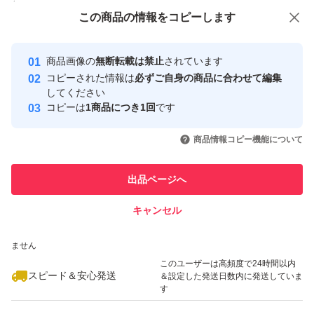
付与しています
パッションピンク(335)
この商品をみている人にオススメ
この商品の情報をコピーします
安心取引出品者
最大10%対象
最大10%対象
最大10%対象
Yahoo!フリマの基準をクリアした安
安心取引出品者
写真3
商品画像の
無断転載は禁止
されています
心・安全なユーザーです
コピーされた情報は
必ずご自身の商品に合わせて編集
レッド(519)
取引実績
してください
エンジ(520)
コピーは
1商品につき1回
です
このユーザーはYahoo!フリマの取
取引実績◯+
いいね！
いいね！
3,180
コーラルレッド(820)
円
3,820
円
4,120
円
引を完了させた実績があります
商品情報コピー機能について
最大10%対象
最大10%対象
最大10%対象
ビリジアン(530)
このユーザーは他フリマサービス
ミントグリーン(532)
他フリマ実績◯+
出品ページへ
での取引実績があります
グリーン(540)
キャンセル
スピード&安心発送
スカイブルー(542)
いいね！
いいね！
2,800
※このバッジは実績に基づく表示であり、発送を保証しているものではあり
円
2,960
円
3,310
円
コバルトブルー(549)
ません
最大10%対象
インディゴ(558)
このユーザーは高頻度で24時間以内
スピード＆安心発送
＆設定した発送日数内に発送していま
ネイビー(560)
す