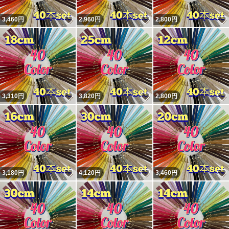
いいね！
いいね！
3,460
円
2,960
円
2,800
円
新品未使用ですが素人保管ですので軽微なシワやキズがあ
る場合がございます。
予めご了承ください。
発送は最安値の方法です。
いいね！
いいね！
3,310
円
3,820
円
2,800
円
匿名配送をご希望の方は＋30円で承ります。
#Sewingハンドメイド
#玉付きファスナー
いいね！
いいね！
3,180
円
4,120
円
3,460
円
#金属ファスナー