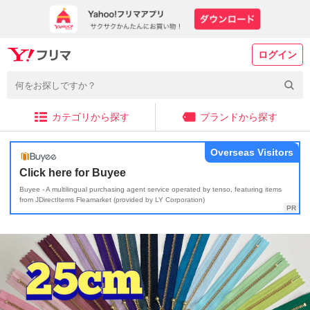
ログイン
カテゴリから探す
ブランドから探す
Overseas Visitors
Click here for Buyee
Buyee - A multilingual purchasing agent service operated by tenso, featuring items
from JDirectItems Fleamarket (provided by LY Corporation)