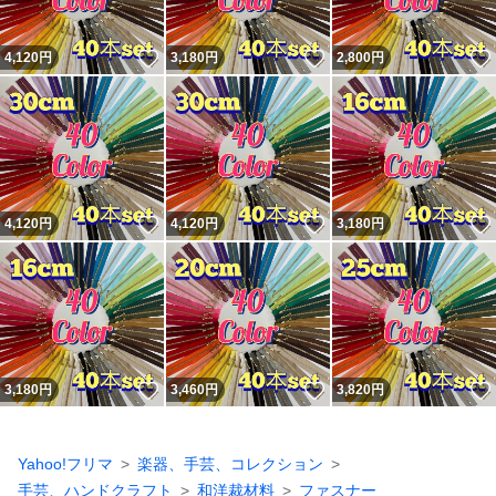
いいね！
いいね！
4,120
円
3,180
円
2,800
円
いいね！
いいね！
4,120
円
4,120
円
3,180
円
いいね！
いいね！
3,180
円
3,460
円
3,820
円
Yahoo!フリマ
楽器、手芸、コレクション
手芸、ハンドクラフト
和洋裁材料
ファスナー