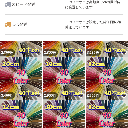
このユーザーは高頻度で24時間以内
スピード発送
写真4
に発送しています
いいね！
いいね！
1,915
円
3,460
円
3,310
円
ラベンダー(068)
このユーザーは設定した発送日数内に
安心発送
パープル(218)
発送しています
カーキ(566)
カフェオレ(508)
ブラウン(568)
いいね！
いいね！
2,800
円
2,800
円
3,180
円
サンドベージュ(572)
ベージュ(573)
ライトグレー(576)
グレー(577)
いいね！
いいね！
3,460
円
2,960
円
2,800
円
ブラック(580)
写真5
ビターブラウン(570)