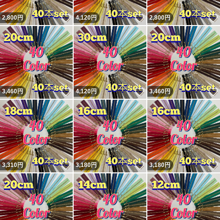
クレイブラウン(563)
いいね！
いいね！
2,800
円
4,120
円
2,800
円
スモークグレー(860)
フォグブルー(104)
ロイヤルパープル(285)
フレンチローズ(070)
グリーンアップル(874)
いいね！
いいね！
3,460
円
4,120
円
3,460
円
アクアブルー(544)
イエロー(131)
マゼンタ(817)
いいね！
いいね！
3,310
円
3,180
円
3,180
円
写真の色味は環境等で実際の色と異なる場合があります。
その他の商品と同梱の場合は−50円とさせていただきま
す。