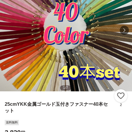
1
/
7
い
25cmYKK金属ゴールド玉付きファスナー40本セ
2
ット
送料無料