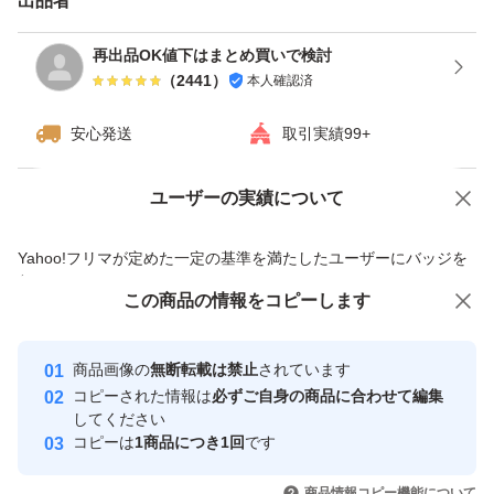
出品者
再出品OK値下はまとめ買いで検討
（
2441
）
本人確認済
安心発送
取引実績99+
ユーザーの実績について
価格の相談
商品への質問
商品への質問からの値下げ交渉、不適切なカテゴリ変更依頼は禁止です
Yahoo!フリマが定めた一定の基準を満たしたユーザーにバッジを
付与しています
この商品をみている人にオススメ
この商品の情報をコピーします
安心取引出品者
最大10%対象
最大10%対象
最大10%対象
Yahoo!フリマの基準をクリアした安
安心取引出品者
商品画像の
無断転載は禁止
されています
心・安全なユーザーです
コピーされた情報は
必ずご自身の商品に合わせて編集
取引実績
してください
コピーは
1商品につき1回
です
このユーザーはYahoo!フリマの取
取引実績◯+
いいね！
いいね！
1,599
円
1,680
円
2,250
円
引を完了させた実績があります
商品情報コピー機能について