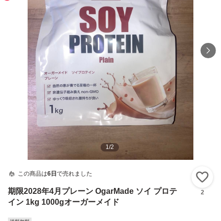
1
/
2
この商品は
6日
で売れました
い
期限2028年4月プレーン OgarMade ソイ プロテ
2
イン 1kg 1000gオーガーメイド