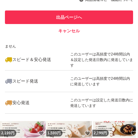
このユーザーは他フリマサービス
他フリマ実績◯+
出品ページへ
での取引実績があります
キャンセル
スピード&安心発送
いいね！
いいね！
1,599
※このバッジは実績に基づく表示であり、発送を保証しているものではあり
円
2,199
円
2,199
円
ません
最大10%対象
このユーザーは高頻度で24時間以内
スピード＆安心発送
＆設定した発送日数内に発送していま
す
このユーザーは高頻度で24時間以内
スピード発送
に発送しています
いいね！
いいね！
2,199
円
1,599
円
2,280
円
このユーザーは設定した発送日数内に
安心発送
発送しています
いいね！
いいね！
2,199
円
1,599
円
2,199
円