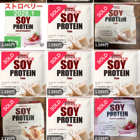
いいね！
2,480
円
1,599
円
1,599
円
1,599
円
1,599
円
1,599
円
2,199
円
1,599
円
2,199
円