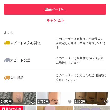
このユーザーは他フリマサービス
他フリマ実績◯+
出品ページへ
での取引実績があります
キャンセル
スピード&安心発送
いいね！
いいね！
3,480
※このバッジは実績に基づく表示であり、発送を保証しているものではあり
円
1,990
円
3,500
円
ません
このユーザーは高頻度で24時間以内
スピード＆安心発送
＆設定した発送日数内に発送していま
す
このユーザーは高頻度で24時間以内
スピード発送
に発送しています
いいね！
いいね！
3,999
円
3,580
円
1,880
円
このユーザーは設定した発送日数内に
安心発送
発送しています
いいね！
いいね！
2,050
円
1,750
円
5,800
円
最大10%対象