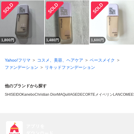
1,800
円
1,480
円
1,600
円
Yahoo!フリマ
コスメ、美容、ヘアケア
ベースメイク
ファンデーション
リキッドファンデーション
他のブランドから探す
SHISEIDO
Kanebo
Christian Dior
MAQuillAGE
DECORTE
メイベリン
LANCOME
E