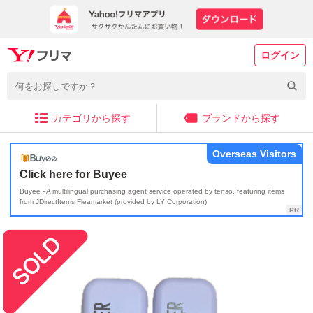
ログイン
カテゴリから探す
ブランドから探す
Overseas Visitors
Click here for Buyee
Buyee - A multilingual purchasing agent service operated by tenso, featuring items
from JDirectItems Fleamarket (provided by LY Corporation)