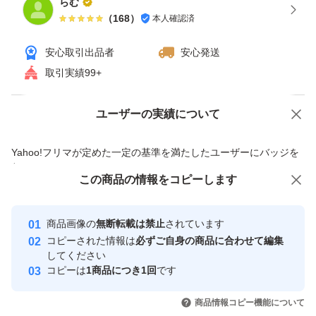
らむ
（
168
）
本人確認済
安心取引出品者
安心発送
取引実績99+
ユーザーの実績について
価格の相談
商品への質問
商品への質問からの値下げ交渉、不適切なカテゴリ変更依頼は禁止です
Yahoo!フリマが定めた一定の基準を満たしたユーザーにバッジを
付与しています
この商品をみている人にオススメ
この商品の情報をコピーします
安心取引出品者
最大10%対象
最大10%対象
Yahoo!フリマの基準をクリアした安
安心取引出品者
商品画像の
無断転載は禁止
されています
心・安全なユーザーです
コピーされた情報は
必ずご自身の商品に合わせて編集
取引実績
してください
コピーは
1商品につき1回
です
このユーザーはYahoo!フリマの取
取引実績◯+
いいね！
いいね！
3,120
円
3,999
円
1,880
円
引を完了させた実績があります
商品情報コピー機能について