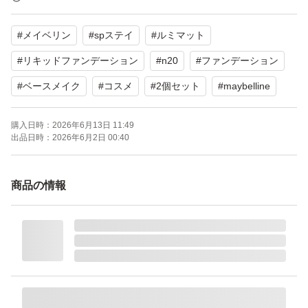
自宅保管のためご理解の上購入お願いいたします。
#
メイベリン
#
spステイ
#
ルミマット
よろしくお願いいたします。
#
リキッドファンデーション
#
n20
#
ファンデーション
#
ベースメイク
#
コスメ
#
2個セット
#
maybelline
購入日時：
2026年6月13日 11:49
出品日時：
2026年6月2日 00:40
商品の情報