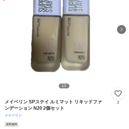
1
/
2
い
メイベリン SPステイ ルミマット リキッドファ
2
ンデーション N20 2個セット
メイベリン
送料無料