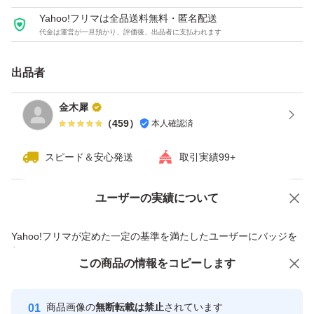
Yahoo!フリマは全品送料無料・匿名配送
代金は運営が一旦預かり、評価後、出品者に支払われます
出品者
金木犀
（
459
）
本人確認済
スピード＆安心発送
取引実績99+
ユーザーの実績について
価格の相談
商品への質問
商品への質問からの値下げ交渉、不適切なカテゴリ変更依頼は禁止です
Yahoo!フリマが定めた一定の基準を満たしたユーザーにバッジを
付与しています
この商品をみている人にオススメ
この商品の情報をコピーします
安心取引出品者
Yahoo!フリマの基準をクリアした安
安心取引出品者
商品画像の
無断転載は禁止
されています
心・安全なユーザーです