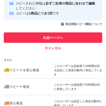
コピーされた情報は
必ずご自身の商品に合わせて編集
取引実績
してください
コピーは
1商品につき1回
です
このユーザーはYahoo!フリマの取
取引実績◯+
いいね！
いいね！
780
円
1,400
円
1,499
円
引を完了させた実績があります
商品情報コピー機能について
最大10%対象
最大10%対象
このユーザーは他フリマサービス
他フリマ実績◯+
出品ページへ
での取引実績があります
キャンセル
スピード&安心発送
いいね！
いいね！
550
※このバッジは実績に基づく表示であり、発送を保証しているものではあり
円
1,950
円
1,299
円
ません
最大10%対象
最大10%対象
このユーザーは高頻度で24時間以内
スピード＆安心発送
＆設定した発送日数内に発送していま
す
このユーザーは高頻度で24時間以内
スピード発送
に発送しています
いいね！
いいね！
980
円
1,680
円
660
円
最大10%対象
このユーザーは設定した発送日数内に
安心発送
発送しています