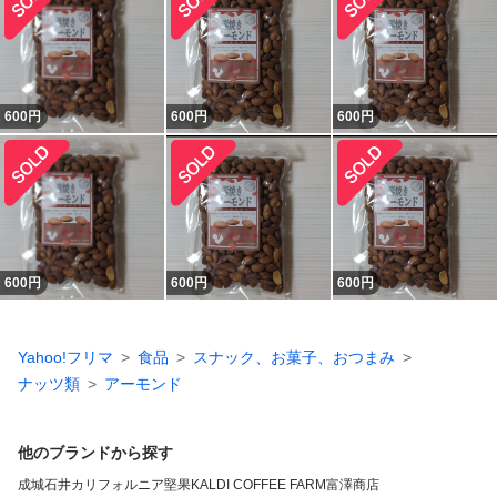
600
円
600
円
600
円
600
円
600
円
600
円
Yahoo!フリマ
食品
スナック、お菓子、おつまみ
ナッツ類
アーモンド
他のブランドから探す
成城石井
カリフォルニア堅果
KALDI COFFEE FARM
富澤商店