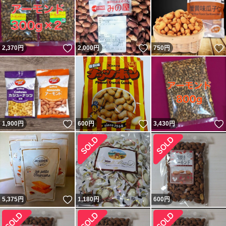
いいね！
いいね！
2,370
円
2,000
円
750
円
いいね！
いいね！
1,900
円
600
円
3,430
円
いいね！
5,375
円
1,180
円
600
円