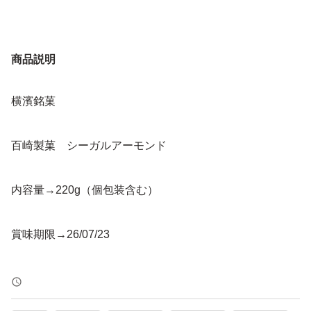
商品説明
横濱銘菓
百崎製菓 シーガルアーモンド
内容量→220g（個包装含む）
賞味期限→26/07/23
アーモンドのカリッとした食感と、ミルクのコクと優しい
甘さが絶妙なバランスで、一度食べたらクセになる味わい