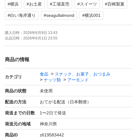
#
横浜
#
お土産
#
工場直売
#
スイーツ
#
百崎製菓
が特徴です。
#
白い海岸通り
#
seagullalmond
#
横浜001
横浜市の地域ブランド「ヨコハマ・グッズ001」に認定さ
購入日時：
2026年6月9日 13:43
れており、長年愛されている横浜の定番土産です。便利な
出品日時：
2026年6月1日 23:55
個包装: 基本的に1粒〜数粒ずつ個包装されており、配り
菓子としても非常に人気があります。
商品の情報
オススメです♪
食品
スナック、お菓子、おつまみ
カテゴリ
ナッツ類
アーモンド
商品の状態
未使用
ポスト投函
配送の方法
おてがる配送（日本郵便）
自宅保管につき神経質な方はご遠慮願います
発送までの日数
1〜2日で発送
発送元の地域
神奈川県
価格のご相談はお控えください
商品ID
z619583442