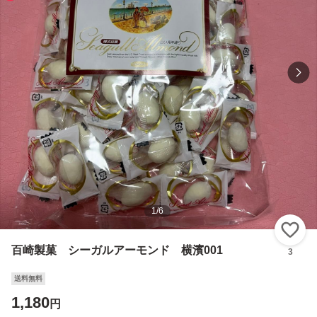
1
/
6
い
百崎製菓 シーガルアーモンド 横濱001
3
送料無料
1,180
円