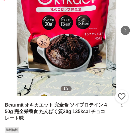
1
/
2
い
Beaumit オキカエット 完全食 ソイプロテイン 4
1
50g 完全栄養食 たんぱく質20g 135kcal チョコ
レート味
送料無料