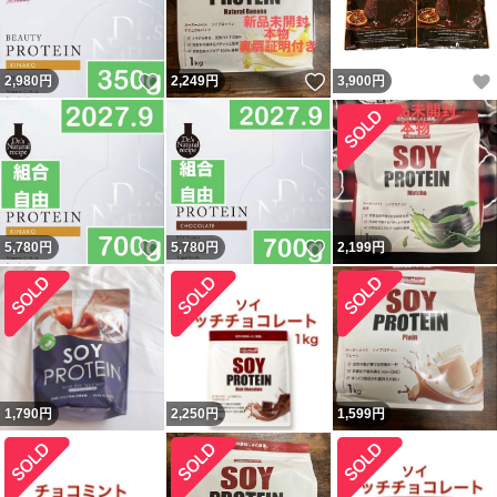
いいね！
いいね！
2,980
円
2,249
円
3,900
円
いいね！
いいね！
5,780
円
5,780
円
2,199
円
1,790
円
2,250
円
1,599
円