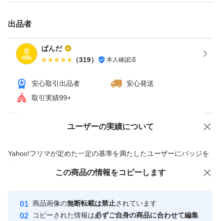
出品者
ぱんだ
（
319
）
本人確認済
安心取引出品者
安心発送
取引実績99+
ユーザーの実績について
価格の相談
商品への質問
商品への質問からの値下げ交渉、不適切なカテゴリ変更依頼は禁止です
Yahoo!フリマが定めた一定の基準を満たしたユーザーにバッジを
付与しています
この商品をみている人にオススメ
この商品の情報をコピーします
安心取引出品者
最大10%対象
最大10%対象
最大10%対象
Yahoo!フリマの基準をクリアした安
安心取引出品者
商品画像の
無断転載は禁止
されています
心・安全なユーザーです
コピーされた情報は
必ずご自身の商品に合わせて編集