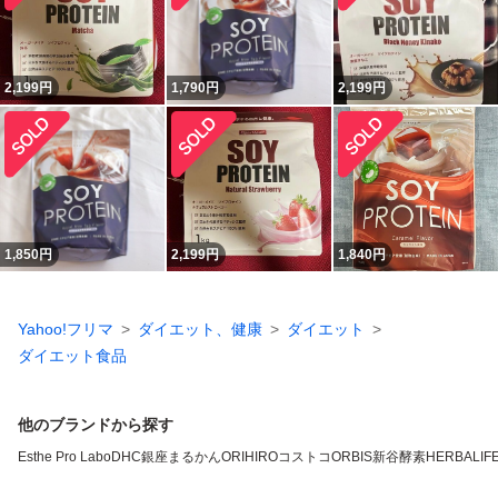
2,199
円
1,790
円
2,199
円
1,850
円
2,199
円
1,840
円
Yahoo!フリマ
ダイエット、健康
ダイエット
ダイエット食品
他のブランドから探す
Esthe Pro Labo
DHC
銀座まるかん
ORIHIRO
コストコ
ORBIS
新谷酵素
HERBALIFE