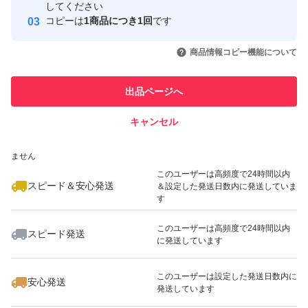
取引実績
してください
コピーは
1商品につき1回
です
このユーザーはYahoo!フリマの取
取引実績◯+
いいね！
いいね！
2,380
円
2,199
円
2,250
円
引を完了させた実績があります
商品情報コピー機能について
最大10%対象
このユーザーは他フリマサービス
他フリマ実績◯+
出品ページへ
での取引実績があります
キャンセル
スピード&安心発送
いいね！
いいね！
2,199
※このバッジは実績に基づく表示であり、発送を保証しているものではあり
円
2,199
円
2,777
円
ません
最大10%対象
このユーザーは高頻度で24時間以内
スピード＆安心発送
＆設定した発送日数内に発送していま
す
このユーザーは高頻度で24時間以内
スピード発送
に発送しています
いいね！
いいね！
2,199
円
2,480
円
2,280
円
このユーザーは設定した発送日数内に
安心発送
発送しています