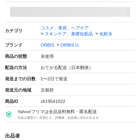
コスメ、美容、ヘアケア
カテゴリ
スキンケア、基礎化粧品
化粧水
ブランド
ORBIS
ORBIS U.
商品の状態
未使用
配送の方法
おてがる配送（日本郵便）
発送までの日数
1〜2日で発送
発送元の地域
京都府
商品ID
z619541022
Yahoo!フリマは全品送料無料・匿名配送
代金は運営が一旦預かり、評価後、出品者に支払われます
出品者