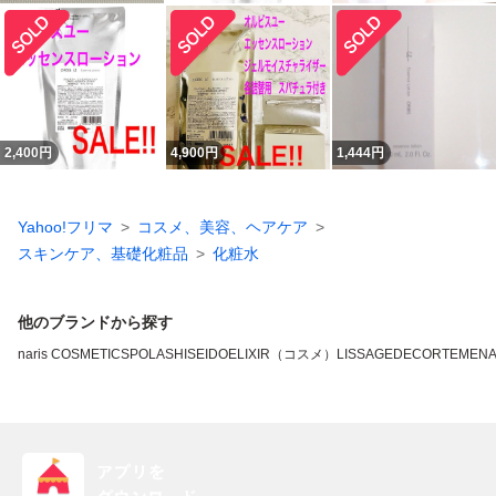
2,400
円
4,900
円
1,444
円
Yahoo!フリマ
コスメ、美容、ヘアケア
スキンケア、基礎化粧品
化粧水
他のブランドから探す
naris COSMETICS
POLA
SHISEIDO
ELIXIR（コスメ）
LISSAGE
DECORTE
MEN