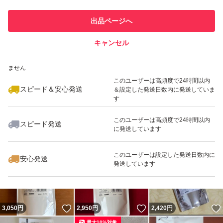
このユーザーは他フリマサービス
他フリマ実績◯+
出品ページへ
での取引実績があります
キャンセル
スピード&安心発送
いいね！
いいね！
2,950
※このバッジは実績に基づく表示であり、発送を保証しているものではあり
円
2,950
円
2,980
円
ません
最大10%対象
このユーザーは高頻度で24時間以内
スピード＆安心発送
＆設定した発送日数内に発送していま
す
このユーザーは高頻度で24時間以内
スピード発送
に発送しています
いいね！
いいね！
2,950
円
3,050
円
5,850
円
最大10%対象
このユーザーは設定した発送日数内に
安心発送
発送しています
いいね！
いいね！
3,050
円
2,950
円
2,420
円
最大10%対象