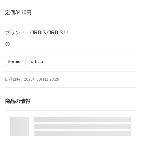
定価3410円
ブランド：ORBIS ORBIS U.
化粧水種類：一般化粧水
お肌の悩み：シミ、ソバカス エイジング くすみ
#
orbis
#
orbisu
使用感：保湿
特徴：無着色 アレルギーテスト済 無香料
出品日時：
2026年6月1日 23:20
本体/詰め替え：詰め替え
容量（ml）：180 ml
商品の情報
本数：1 本