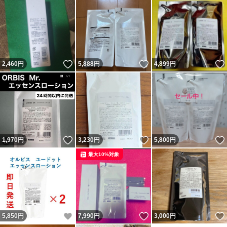
いいね！
いいね！
2,460
円
5,888
円
4,899
円
いいね！
いいね！
1,970
円
3,230
円
5,800
円
最大10%対象
いいね！
いいね！
5,850
円
7,990
円
3,000
円