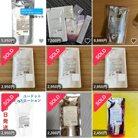
いいね！
いいね！
5,950
円
7,500
円
9,999
円
2,950
円
2,950
円
2,950
円
2,950
円
2,300
円
2,450
円