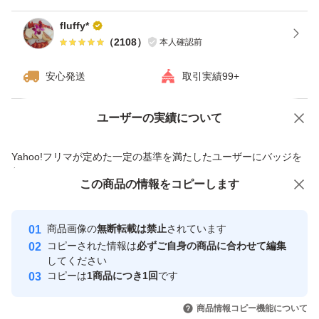
fluffy*
（
2108
）
本人確認前
安心発送
取引実績99+
ユーザーの実績について
価格の相談
商品への質問
商品への質問からの値下げ交渉、不適切なカテゴリ変更依頼は禁止です
Yahoo!フリマが定めた一定の基準を満たしたユーザーにバッジを
付与しています
この商品をみている人にオススメ
この商品の情報をコピーします
安心取引出品者
最大10%対象
最大10%対象
Yahoo!フリマの基準をクリアした安
安心取引出品者
商品画像の
無断転載は禁止
されています
心・安全なユーザーです
コピーされた情報は
必ずご自身の商品に合わせて編集
取引実績
してください
コピーは
1商品につき1回
です
このユーザーはYahoo!フリマの取
取引実績◯+
いいね！
いいね！
2,929
円
2,899
円
2,980
円
引を完了させた実績があります
商品情報コピー機能について
最大10%対象