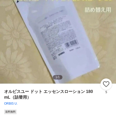
1
/
1
い
オルビスユー ドット エッセンスローション 180
5
mL（詰替用）
ORBIS U.
送料無料