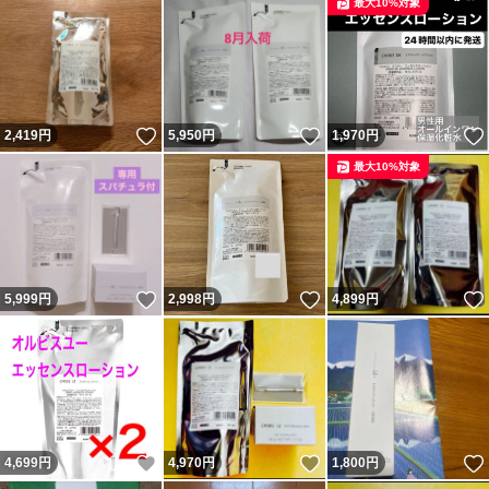
最大10%対象
いいね！
いいね！
2,419
円
5,950
円
1,970
円
最大10%対象
いいね！
いいね！
5,999
円
2,998
円
4,899
円
いいね！
いいね！
4,699
円
4,970
円
1,800
円