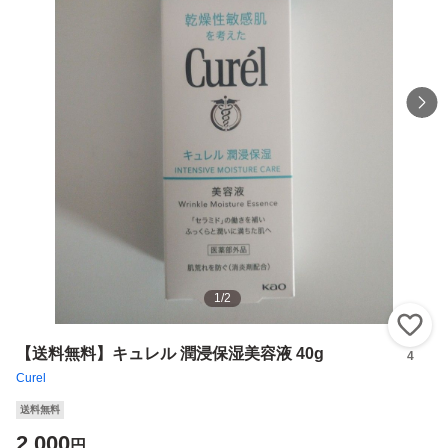
1
/
2
い
【送料無料】キュレル 潤浸保湿美容液 40g
4
Curel
送料無料
2,000
円