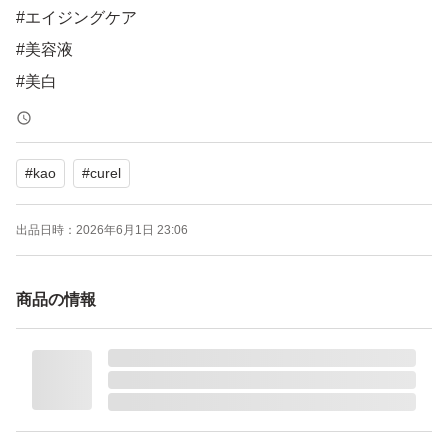
#エイジングケア
#美容液
#美白
#敏感肌
#4901301281715
#
kao
#
curel
#コスメ/美容
#スキンケア/基礎化粧品
出品日時：
2026年6月1日 23:06
#美容液
商品の情報