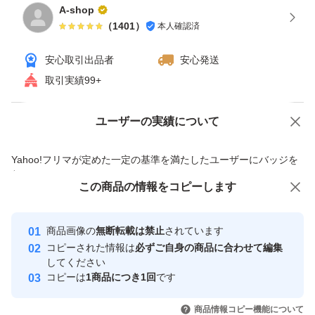
A-shop
（
1401
）
本人確認済
安心取引出品者
安心発送
取引実績99+
ユーザーの実績について
価格の相談
商品への質問
商品への質問からの値下げ交渉、不適切なカテゴリ変更依頼は禁止です
Yahoo!フリマが定めた一定の基準を満たしたユーザーにバッジを
付与しています
この商品をみている人にオススメ
この商品の情報をコピーします
安心取引出品者
最大10%対象
最大10%対象
Yahoo!フリマの基準をクリアした安
安心取引出品者
商品画像の
無断転載は禁止
されています
心・安全なユーザーです
コピーされた情報は
必ずご自身の商品に合わせて編集
取引実績
してください
コピーは
1商品につき1回
です
このユーザーはYahoo!フリマの取
取引実績◯+
いいね！
いいね！
1,850
円
2,799
円
1,770
円
引を完了させた実績があります
商品情報コピー機能について