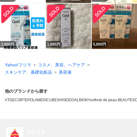
2,800
円
1,900
円
5,000
円
Yahoo!フリマ
コスメ、美容、ヘアケア
スキンケア、基礎化粧品
美容液
他のブランドから探す
VT
DECORTE
POLA
MEDICUBE
SHISEIDO
ALBION
Yunth
cle de peau BEAUTE
SO