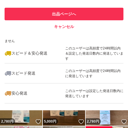
最大10%対象
最大10%対象
このユーザーは他フリマサービス
他フリマ実績◯+
出品ページへ
での取引実績があります
キャンセル
スピード&安心発送
いいね！
いいね！
2,799
※このバッジは実績に基づく表示であり、発送を保証しているものではあり
円
2,000
円
2,799
円
ません
このユーザーは高頻度で24時間以内
スピード＆安心発送
＆設定した発送日数内に発送していま
す
このユーザーは高頻度で24時間以内
スピード発送
に発送しています
いいね！
いいね！
2,000
円
2,000
円
3,700
円
最大10%対象
最大10%対象
最大10%対象
このユーザーは設定した発送日数内に
安心発送
発送しています
いいね！
いいね！
2,780
円
5,000
円
2,780
円