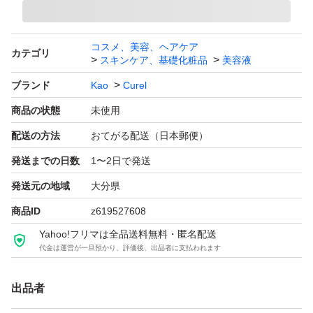
コスメ、美容、ヘアケア
カテゴリ
スキンケア、基礎化粧品
美容液
ブランド
Kao
Curel
商品の状態
未使用
配送の方法
おてがる配送（日本郵便）
発送までの日数
1〜2日で発送
発送元の地域
大分県
商品ID
z619527608
Yahoo!フリマは全品送料無料・匿名配送
代金は運営が一旦預かり、評価後、出品者に支払われます
出品者