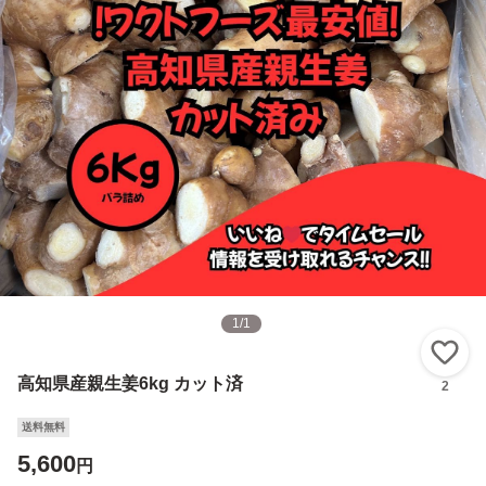
1
/
1
い
高知県産親生姜6kg カット済
2
送料無料
5,600
円