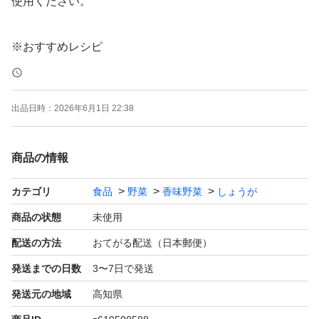
使用ください。
※おすすめレシピ
生姜焼き
生姜シロップ
出品日時：
2026年6月1日 22:38
生姜湯
生姜スープ
商品の情報
生姜ご飯
生姜と鶏肉の煮物
カテゴリ
食品
野菜
香味野菜
しょうが
※ 規定の重さ10g以上入れておりますが配送中の乾燥など
商品の状態
未使用
で規定より少し軽くなるケースがございます。予めご了承
配送の方法
おてがる配送（日本郵便）
いただけますと幸いです。
発送までの日数
3〜7日で発送
※お値下げはしておりませんので予めご了承ください
発送元の地域
高知県