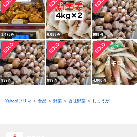
1,475
円
6,699
円
999
円
999
円
999
円
4,800
円
Yahoo!フリマ
食品
野菜
香味野菜
しょうが