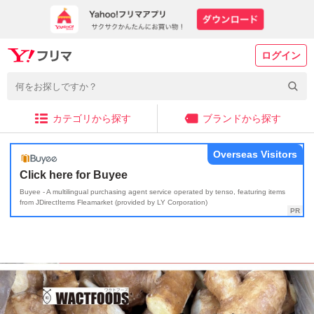
ログイン
カテゴリから探す
ブランドから探す
Overseas Visitors
Click here for Buyee
Buyee - A multilingual purchasing agent service operated by tenso, featuring items
from JDirectItems Fleamarket (provided by LY Corporation)