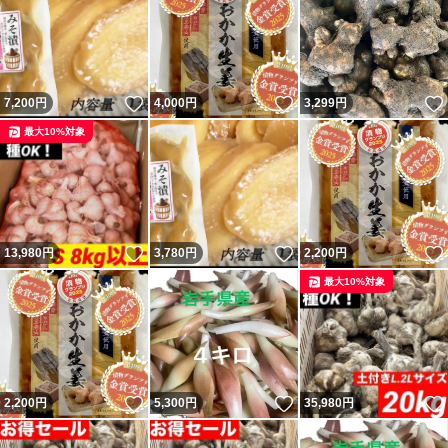
いいね！
いいね！
7,200
円
4,000
円
3,299
円
最大10%対象
いいね！
いいね！
13,980
円
3,780
円
2,200
円
最大10%対象
いいね！
いいね！
2,200
円
5,300
円
35,980
円