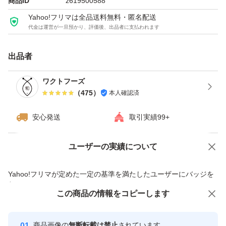
商品ID
z619500588
Yahoo!フリマは全品送料無料・匿名配送
代金は運営が一旦預かり、評価後、出品者に支払われます
出品者
ワクトフーズ
（
475
）
本人確認済
安心発送
取引実績99+
ユーザーの実績について
価格の相談
商品への質問
商品への質問からの値下げ交渉、不適切なカテゴリ変更依頼は禁止です
Yahoo!フリマが定めた一定の基準を満たしたユーザーにバッジを
付与しています
この商品をみている人にオススメ
この商品の情報をコピーします
安心取引出品者
最大10%対象
Yahoo!フリマの基準をクリアした安
安心取引出品者
商品画像の
無断転載は禁止
されています