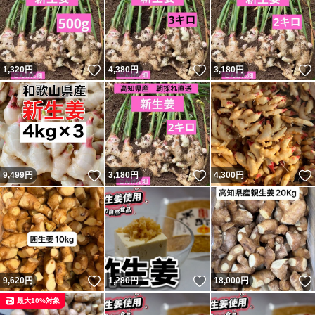
いいね！
いいね！
1,320
円
4,380
円
3,180
円
いいね！
いいね！
9,499
円
3,180
円
4,300
円
いいね！
いいね！
9,620
円
1,280
円
18,000
円
最大10%対象