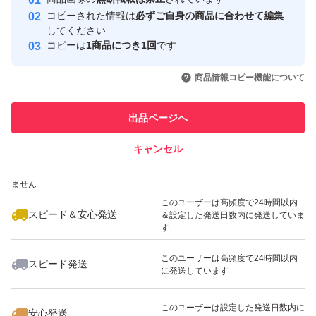
心・安全なユーザーです
コピーされた情報は
必ずご自身の商品に合わせて編集
取引実績
してください
コピーは
1商品につき1回
です
このユーザーはYahoo!フリマの取
取引実績◯+
いいね！
いいね！
3,999
円
4,980
円
3,999
円
引を完了させた実績があります
商品情報コピー機能について
最大10%対象
このユーザーは他フリマサービス
他フリマ実績◯+
出品ページへ
での取引実績があります
キャンセル
スピード&安心発送
いいね！
いいね！
2,450
※このバッジは実績に基づく表示であり、発送を保証しているものではあり
円
2,780
円
3,680
円
ません
このユーザーは高頻度で24時間以内
スピード＆安心発送
＆設定した発送日数内に発送していま
す
このユーザーは高頻度で24時間以内
スピード発送
に発送しています
いいね！
いいね！
4,480
円
2,750
円
300
円
このユーザーは設定した発送日数内に
安心発送