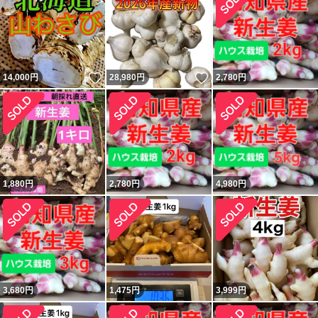
いいね！
いいね！
14,000
円
28,980
円
2,780
円
1,880
円
2,780
円
4,980
円
3,680
円
1,475
円
3,999
円