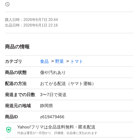
す。
そのため、スーパーに並ばないような傷あり、ヘタなし、
購入日時：
2026年6月7日 20:44
シミ、双子、形の不揃い、着色不良（部分的に青い）、軟
出品日時：
2026年6月1日 22:16
化、2Sサイズ以下などになります。
また、傷があるものは、割れやすい可能性がございます。
商品の情報
カテゴリ
食品
野菜
トマト
千果という品種は、緻密な肉質をしているため食感もとて
も良く、おいしいミニトマトです。
商品の状態
傷や汚れあり
酸味もありますので、糖度が高い甘いミニトマトをお求め
配送の方法
おてがる配送（ヤマト運輸）
の方はご希望に沿えないかと思います。
発送までの日数
3〜7日で発送
当農園では、様々な栽培方法を行っているため味にバラつ
発送元の地域
静岡県
きがある場合がございます。
商品ID
z619479466
一般的なお味のミニトマトです。
Yahoo!フリマは全品送料無料・匿名配送
代金は運営が一旦預かり、評価後、出品者に支払われます