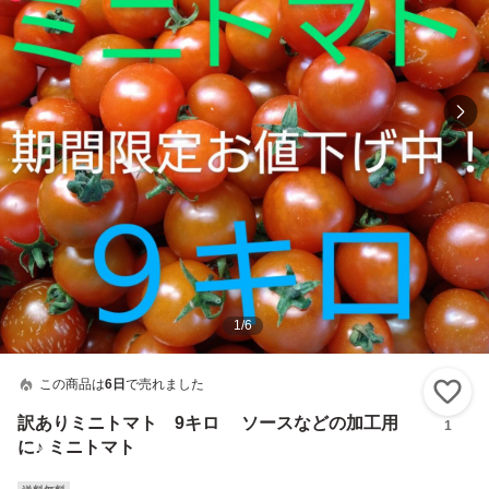
1
/
6
この商品は
6日
で売れました
い
訳ありミニトマト 9キロ ソースなどの加工用
1
に♪ ミニトマト