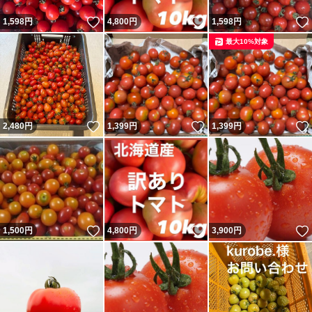
いいね！
いいね！
1,598
円
4,800
円
1,598
円
最大10%対象
いいね！
いいね！
2,480
円
1,399
円
1,399
円
いいね！
いいね！
1,500
円
4,800
円
3,900
円