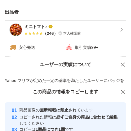
トマト鍋、トマトソース、ミネストローネ、スープ、トマ
ト煮込み、アクアパッツア、ピザに乗せたり…など◎
出品者
おすすめはミニトマトの水分だけで作る無水カレーです！
ミニトマト♪
ミニトマトを煮込んでルーを入れるだけです！
（
246
）
本人確認前
トマト缶の代わりにトマトソースやミートソース作りにも
安心発送
取引実績99+
(。-)冷凍もできます！
ぜひ、お料理にご活用いだければと思います♪
ユーザーの実績について
価格の相談
商品への質問
商品への質問からの値下げ交渉、不適切なカテゴリ変更依頼は禁止です
よく選別して梱包いたしますが、輸送中に多少の割れ、潰
Yahoo!フリマが定めた一定の基準を満たしたユーザーにバッジを
付与しています
れ等が出る場合がございます。
この商品をみている人にオススメ
この商品の情報をコピーします
安心取引出品者
最大10%対象
最大10%対象
最大10%対象
リサイクルダンボールでの常温配送
Yahoo!フリマの基準をクリアした安
安心取引出品者
商品画像の
無断転載は禁止
されています
心・安全なユーザーです
にて発送させていただきます。
コピーされた情報は
必ずご自身の商品に合わせて編集
取引実績
してください
コピーは
1商品につき1回
です