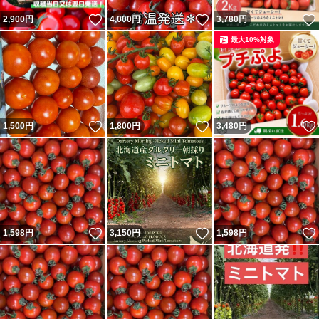
いいね！
いいね！
2,900
円
4,000
円
3,780
円
最大10%対象
いいね！
いいね！
1,500
円
1,800
円
3,480
円
いいね！
いいね！
1,598
円
3,150
円
1,598
円