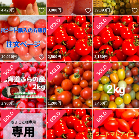
いいね！
いいね！
4,420
円
3,900
円
39,393
円
いいね！
10,010
円
2,500
円
3,150
円
2,900
円
1,200
円
3,450
円