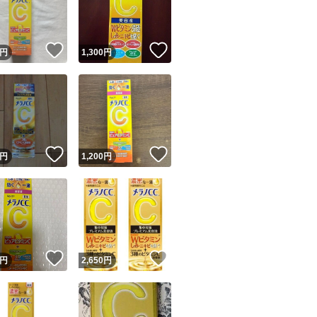
商品情報コピー機
リマ実績◯+
このユーザーは他フリマサービスでの取引実績があります
！
いいね！
いいね！
円
1,300
円
出品ページへ
&安心発送
キャンセル
ジは実績に基づく表示であり、発送を保証しているものではありません
このユーザーは高頻度で24時間以内＆設定した発送日数内に
ード＆安心発送
ます
！
いいね！
いいね！
円
1,200
円
ード発送
このユーザーは高頻度で24時間以内に発送しています
発送
このユーザーは設定した発送日数内に発送しています
！
いいね！
いいね！
円
2,650
円