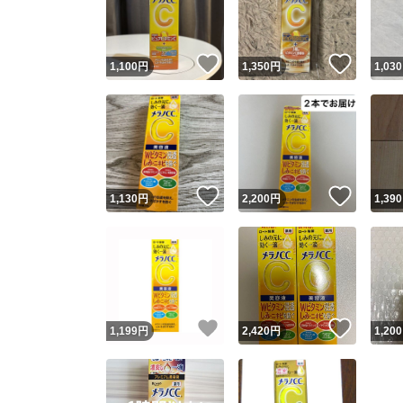
他フ
いいね！
いいね
1,100
円
1,350
円
1,030
スピード
※このバッ
スピ
いいね！
いいね
1,130
円
2,200
円
1,390
スピ
安心
いいね！
いいね
1,199
円
2,420
円
1,200