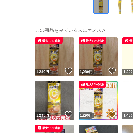
この商品をみている人にオススメ
最大10%対象
最大10%対象
最
いいね！
いいね
1,280
円
1,280
円
1,290
最大10%対象
いいね！
いいね
1,295
円
1,299
円
1,480
最大10%対象