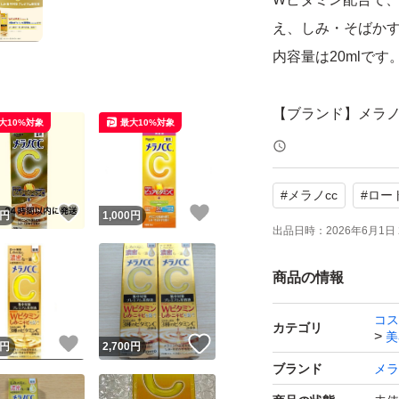
え、しみ・そばか
内容量は20mlです
【ブランド】メラノ
大10%対象
最大10%対象
【商品名】薬用しみ
【内容量】20ml
#
メラノcc
#
ロー
【有効成分】Wビタ
！
いいね！
いいね！
円
1,000
円
【商品の状態】未
出品日時：
2026年6月1日 
商品の情報
コス
カテゴリ
美
！
いいね！
いいね！
円
2,700
円
ブランド
メラ