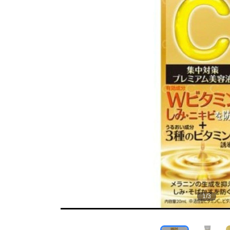
1
/
3