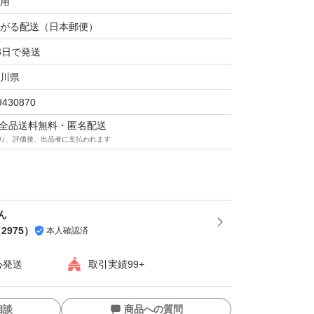
用
がる配送（日本郵便）
3日で発送
川県
9430870
マは全品送料無料・匿名配送
り、評価後、出品者に支払われます
ん
（
2975
）
本人確認済
心発送
取引実績99+
相談
商品への質問