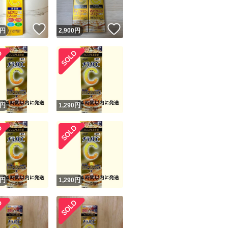
！
いいね！
いいね！
円
2,900
円
！
円
1,290
円
円
1,290
円