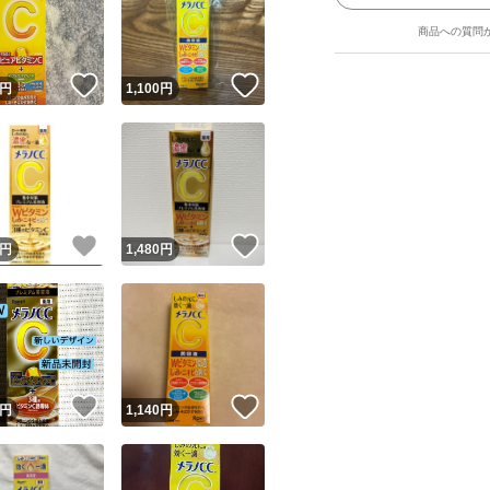
商品への質問
！
いいね！
いいね！
円
1,100
円
ユーザーの実績について
！
いいね！
いいね！
円
1,480
円
o!フリマが定めた一定の基準を満たしたユーザーにバッジを付与しています
出品者
この商品の情報をコピーします
取引出品者
Yahoo!フリマの基準をクリアした安心・安全なユーザーです
！
いいね！
いいね！
商品画像の
無断転載は禁止
されています
円
1,140
円
コピーされた情報は
必ずご自身の商品に合わせて編集
してください
コピーは
1商品につき1回
です
実績◯+
このユーザーはYahoo!フリマの取引を完了させた実績があり