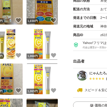
商品の状態
未使
配送の方法
おて
発送までの日数
2〜
！
いいね！
いいね！
円
1,030
円
発送元の地域
神奈
商品ID
z61
Yahoo!フリ
代金は運営が一旦預か
！
いいね！
いいね！
円
1,068
円
出品者
にゃんたろ
スピード＆安
！
いいね！
いいね！
円
1,065
円
価格の