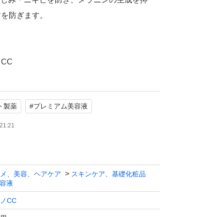
すを防ぎます。
。
CC
集中対策 プレミアム美容液
ト製薬
#
プレミアム美容液
ミン、3種のビタミンC誘導体
使用
21:21
メ、美容、ヘアケア
スキンケア、基礎化粧品
容液
ノCC