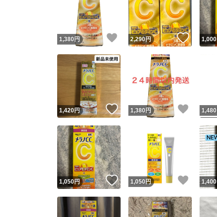
いいね！
いいね
1,380
円
2,290
円
1,000
いいね！
いいね
1,420
円
1,380
円
1,480
Yaho
安心取引
安心
いいね！
いいね
1,050
円
1,050
円
1,400
取引実績
取引