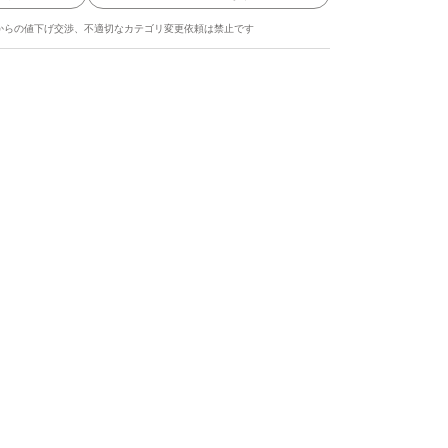
からの値下げ交渉、不適切なカテゴリ変更依頼は禁止です
ます