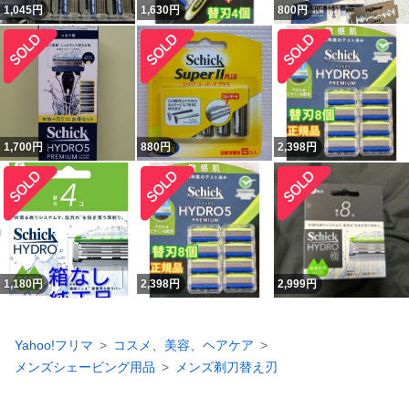
1,045
円
1,630
円
800
円
1,700
円
880
円
2,398
円
1,180
円
2,398
円
2,999
円
Yahoo!フリマ
コスメ、美容、ヘアケア
メンズシェービング用品
メンズ剃刀替え刃