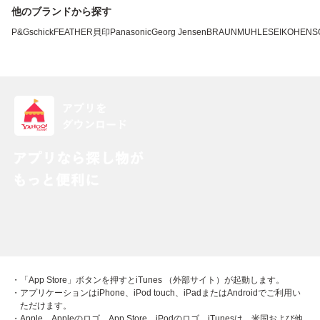
他のブランドから探す
P&G
schick
FEATHER
貝印
Panasonic
Georg Jensen
BRAUN
MUHLE
SEIKO
HENS
・「App Store」ボタンを押すとiTunes （外部サイト）が起動します。
・アプリケーションはiPhone、iPod touch、iPadまたはAndroidでご利用い
ただけます。
・Apple、Appleのロゴ、App Store、iPodのロゴ、iTunesは、米国および他