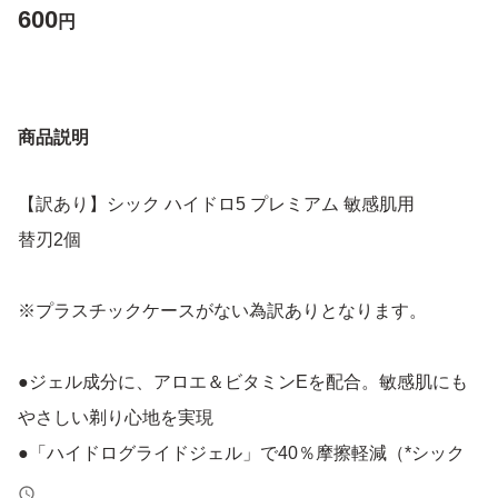
600
円
商品説明
【訳あり】シック ハイドロ5 プレミアム 敏感肌用
替刃2個
※プラスチックケースがない為訳ありとなります。
●ジェル成分に、アロエ＆ビタミンEを配合。敏感肌にも
やさしい剃り心地を実現
●「ハイドログライドジェル」で40％摩擦軽減（*シック
クアトロ4チタニウムと比較）