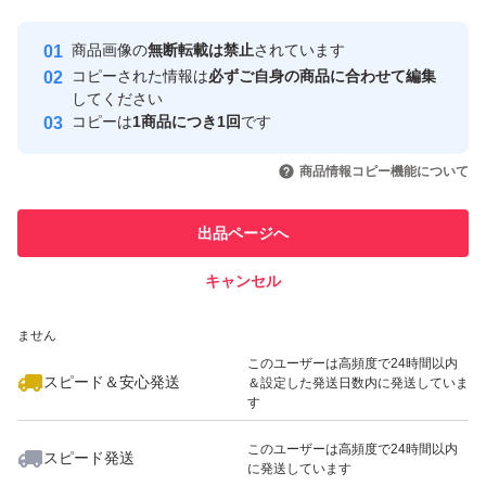
最大10%対象
最大10%対象
Yahoo!フリマの基準をクリアした安
安心取引出品者
商品画像の
無断転載は禁止
されています
心・安全なユーザーです
コピーされた情報は
必ずご自身の商品に合わせて編集
取引実績
してください
コピーは
1商品につき1回
です
このユーザーはYahoo!フリマの取
取引実績◯+
いいね！
いいね！
1,298
円
1,630
円
1,600
円
引を完了させた実績があります
商品情報コピー機能について
このユーザーは他フリマサービス
他フリマ実績◯+
出品ページへ
での取引実績があります
キャンセル
スピード&安心発送
いいね！
いいね！
1,050
※このバッジは実績に基づく表示であり、発送を保証しているものではあり
円
1,330
円
2,398
円
ません
最大10%対象
このユーザーは高頻度で24時間以内
スピード＆安心発送
＆設定した発送日数内に発送していま
す
このユーザーは高頻度で24時間以内
スピード発送
に発送しています
いいね！
いいね！
3,498
円
5,999
円
880
円