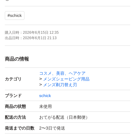
●「スキンガード付5枚刃」が、肌上の動きをコントロー
#
schick
ルして摩擦を軽減
●「フリップ式トリマー」で細かい部分も簡単に剃れる
購入日時：
2026年6月15日 12:35
出品日時：
2026年6月1日 21:13
別途出品しております、シックハイドロ5 プレミアム 敏
感肌用 本体替刃セットから取り出しての発送となりま
商品の情報
す。ドラックストア他量販店で販売されているパッケージ
コスメ、美容、ヘアケア
はございませんが、エアパッキンにて梱包の上発送致しま
カテゴリ
メンズシェービング用品
す。
メンズ剃刀替え刃
ご理解、ご了承の上ご購入お願い致します。
ブランド
schick
商品の状態
未使用
配送の方法
おてがる配送（日本郵便）
発送までの日数
2〜3日で発送