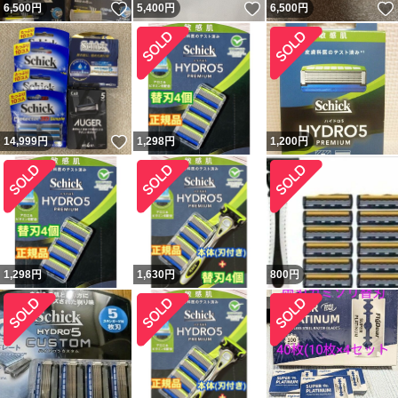
いいね！
いいね！
6,500
円
5,400
円
6,500
円
いいね！
14,999
円
1,298
円
1,200
円
1,298
円
1,630
円
800
円