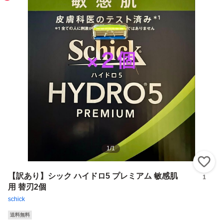
1
/
1
い
【訳あり】シック ハイドロ5 プレミアム 敏感肌
1
用 替刃2個
schick
送料無料