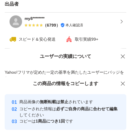
出品者
my8********
（
6799
）
本人確認済
スピード＆安心発送
取引実績99+
ユーザーの実績について
価格の相談
商品への質問
商品への質問からの値下げ交渉、不適切なカテゴリ変更依頼は禁止です
Yahoo!フリマが定めた一定の基準を満たしたユーザーにバッジを
付与しています
この商品をみている人にオススメ
この商品の情報をコピーします
安心取引出品者
Yahoo!フリマの基準をクリアした安
安心取引出品者
商品画像の
無断転載は禁止
されています
心・安全なユーザーです
コピーされた情報は
必ずご自身の商品に合わせて編集
取引実績
してください
コピーは
1商品につき1回
です
このユーザーはYahoo!フリマの取
取引実績◯+
いいね！
いいね！
2,980
円
5,980
円
5,980
円