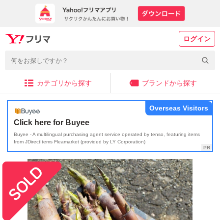
ログイン
カテゴリから探す
ブランドから探す
Overseas Visitors
Click here for Buyee
Buyee - A multilingual purchasing agent service operated by tenso, featuring items
from JDirectItems Fleamarket (provided by LY Corporation)