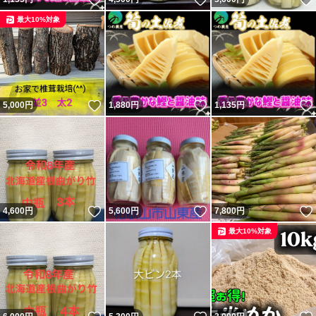
最大10%対象
いいね！
いいね！
5,000
円
1,880
円
1,135
円
いいね！
いいね！
4,600
円
5,600
円
7,800
円
最大10%対象