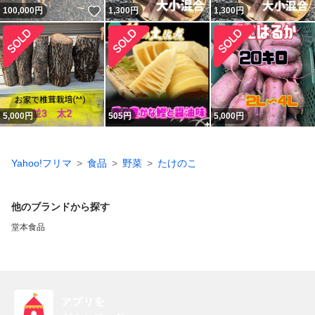
いいね！
100,000
円
1,300
円
1,300
円
5,000
円
505
円
5,000
円
Yahoo!フリマ
食品
野菜
たけのこ
他のブランドから探す
堂本食品