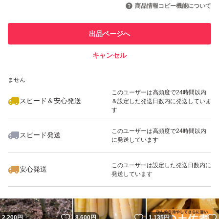
引を完了させた実績があります
商品情報コピー機能について
このユーザーは他フリマサービス
他フリマ実績◯+
出品ページへ
での取引実績があります
キャンセル
スピード&安心発送
いいね！
いいね！
4,000
※このバッジは実績に基づく表示であり、発送を保証しているものではあり
円
5,900
円
1,880
円
ません
このユーザーは高頻度で24時間以内
スピード＆安心発送
＆設定した発送日数内に発送していま
す
このユーザーは高頻度で24時間以内
スピード発送
に発送しています
いいね！
いいね！
3,350
円
6,000
円
5,950
円
このユーザーは設定した発送日数内に
安心発送
発送しています
いいね！
いいね！
2,200
円
8,600
円
1,135
円