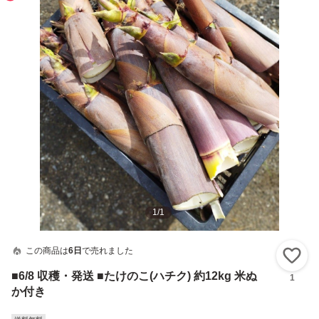
1
/
1
この商品は
6日
で売れました
い
■6/8 収穫・発送 ■たけのこ(ハチク) 約12kg 米ぬ
1
か付き