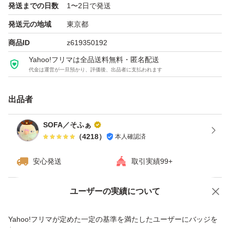
発送までの日数
1〜2日で発送
ゾーリゾーリと剃りまくって下さい！
発送元の地域
東京都
ヾ(⌒(_*・ω・)_ 毛を刈られたの羊のように！
商品ID
z619350192
Yahoo!フリマは全品送料無料・匿名配送
■お値下げ致しかねます
代金は運営が一旦預かり、評価後、出品者に支払われます
お品の特性です
出品者
製品の仕様上、剃刃部分またはケース内に白い粉末状のも
SOFA／そふぁ
のが付着する場合がございますが、水に触れると溶けだす
（
4218
）
本人確認済
ジェル部分の一部が粉末化し付着している物の為、使用上
問題は御座いません
安心発送
取引実績99+
ユーザーの実績について
※梱包、配送に関しまして
価格の相談
商品への質問
売値を抑える為、下記簡易梱包です。
商品への質問からの値下げ交渉、不適切なカテゴリ変更依頼は禁止です
Yahoo!フリマが定めた一定の基準を満たしたユーザーにバッジを
替刃ケースをまるっと緩衝材で包み