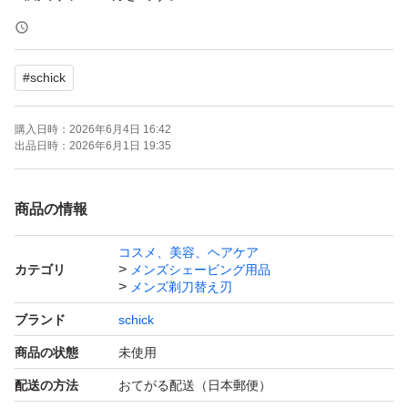
ハイドロシリーズの、お肌に優しい
#
schick
ちょっと高級版という感じですかね！
購入日時：
2026年6月4日 16:42
洗練されたデザイン性ながらも、
出品日時：
2026年6月1日 19:35
シックシリーズは全て互換性がありますので
他のシックシリーズにも替刃は適用できます。
商品の情報
コスメ、美容、ヘアケア
このカスタムの本体、デザインもカッコよいですし
カテゴリ
メンズシェービング用品
『衝撃吸収機能』も搭載されてますので宜しければ本体も
メンズ剃刀替え刃
ご検討下さいませ♪
ブランド
schick
商品の状態
未使用
ヒアルロン酸やアロエ、ココナッツオイル等配合
配送の方法
おてがる配送（日本郵便）