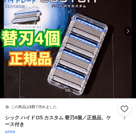
1
/
5
この商品は
3日
で売れました
い
シック ハイドロ5 カスタム 替刃4個／正規品、ケ
7
ース付き
schick