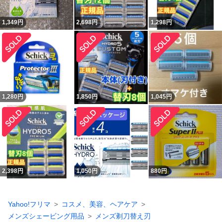
1,349
円
2,698
円
1,298
円
1,280
円
1,850
円
1,045
円
2,398
円
1,050
円
880
円
Yahoo!フリマ
コスメ、美容、ヘアケア
メンズシェービング用品
メンズ剃刀替え刃