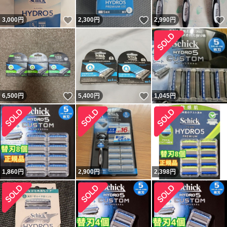
いいね！
いいね！
3,000
円
2,300
円
2,990
円
いいね！
いいね！
6,500
円
5,400
円
1,045
円
1,860
円
2,900
円
2,398
円