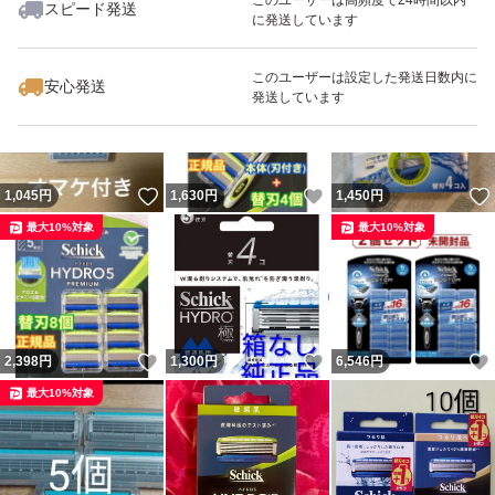
スピード発送
に発送しています
#ハイドロ
いいね！
いいね！
2,698
円
1,298
円
1,999
円
#カスタム
最大10%対象
このユーザーは設定した発送日数内に
安心発送
発送しています
#ハイドレート
#ジェルプール
#衝撃吸収
いいね！
いいね！
1,045
円
1,630
円
1,450
円
#カミソリ
最大10%対象
最大10%対象
#髭剃り
#ヒゲ
#ホルダー
#シェービング
いいね！
いいね！
2,398
円
1,300
円
6,546
円
#5枚刃
最大10%対象