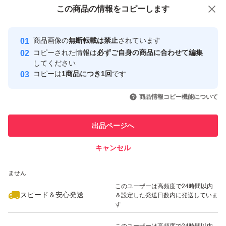
付与しています
この商品をみている人にオススメ
この商品の情報をコピーします
→PE袋にて密閉し
安心取引出品者
最大10%対象
→硬めの袋に入れ発送致します
Yahoo!フリマの基準をクリアした安
安心取引出品者
商品画像の
無断転載は禁止
されています
心・安全なユーザーです
ご了承の上ご検討下さいませ！
コピーされた情報は
必ずご自身の商品に合わせて編集
※替刃ケースの裏側、最初から空いている状態です
取引実績
してください
コピーは
1商品につき1回
です
このユーザーはYahoo!フリマの取
取引実績◯+
いいね！
いいね！
1,050
円
1,330
円
1,860
円
引を完了させた実績があります
緩衝材、PE袋、封筒、
商品情報コピー機能について
最大10%対象
最大10%対象
最大10%対象
こちらも全て未使用の新品でお包みします
このユーザーは他フリマサービス
他フリマ実績◯+
出品ページへ
での取引実績があります
金土日祝日にご購入された場合、
キャンセル
スピード&安心発送
翌郵便局営業日以降の発送となります
いいね！
いいね！
2,160
※このバッジは実績に基づく表示であり、発送を保証しているものではあり
円
1,890
円
900
円
ません
このユーザーは高頻度で24時間以内
#コストコ
スピード＆安心発送
＆設定した発送日数内に発送していま
す
#Costco
#シック
このユーザーは高頻度で24時間以内