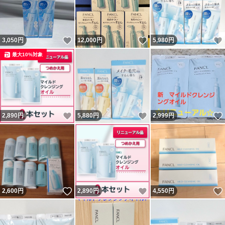
いいね！
いいね！
3,050
円
12,000
円
5,980
円
最大10%対象
いいね！
いいね！
2,890
円
5,880
円
2,999
円
いいね！
いいね！
2,600
円
2,890
円
4,550
円