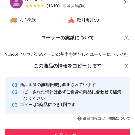
（
1310
）
本人確認前
安心発送
取引実績99+
ユーザーの実績について
価格の相談
商品への質問
商品への質問からの値下げ交渉、不適切なカテゴリ変更依頼は禁止です
Yahoo!フリマが定めた一定の基準を満たしたユーザーにバッジを
付与しています
この商品をみている人にオススメ
この商品の情報をコピーします
安心取引出品者
最大10%対象
最大10%対象
Yahoo!フリマの基準をクリアした安
安心取引出品者
商品画像の
無断転載は禁止
されています
心・安全なユーザーです
コピーされた情報は
必ずご自身の商品に合わせて編集
取引実績
してください
コピーは
1商品につき1回
です
このユーザーはYahoo!フリマの取
取引実績◯+
いいね！
いいね！
5,460
円
5,490
円
5,500
円
引を完了させた実績があります
商品情報コピー機能について
このユーザーは他フリマサービス
他フリマ実績◯+