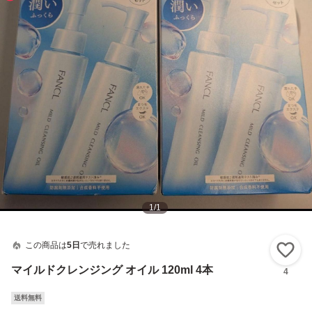
1
/
1
この商品は
5日
で売れました
い
マイルドクレンジング オイル 120ml 4本
4
送料無料