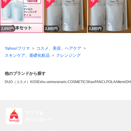
2,890
円
2,880
円
2,880
円
Yahoo!フリマ
コスメ、美容、ヘアケア
スキンケア、基礎化粧品
クレンジング
他のブランドから探す
DUO（コスメ）
KOSE
shu uemura
naris COSMETICS
Kao
FANCL
POLA
Attenir
DH