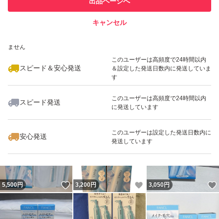
出品ページへ
での取引実績があります
キャンセル
スピード&安心発送
いいね！
いいね！
5,600
※このバッジは実績に基づく表示であり、発送を保証しているものではあり
円
2,850
円
5,600
円
ません
最大10%対象
このユーザーは高頻度で24時間以内
スピード＆安心発送
＆設定した発送日数内に発送していま
す
このユーザーは高頻度で24時間以内
スピード発送
に発送しています
いいね！
いいね！
3,050
円
4,400
円
5,800
円
最大10%対象
このユーザーは設定した発送日数内に
安心発送
発送しています
いいね！
いいね！
5,500
円
3,200
円
3,050
円