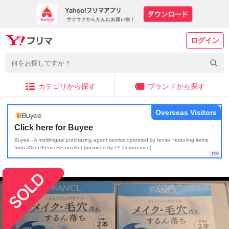
ログイン
カテゴリから探す
ブランドから探す
Overseas Visitors
Click here for Buyee
Buyee - A multilingual purchasing agent service operated by tenso, featuring items
from JDirectItems Fleamarket (provided by LY Corporation)