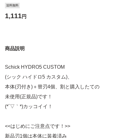
送料無料
1,111
円
商品説明
Schick HYDRO5 CUSTOM
(シック ハイドロ5 カスタム)、
本体(刃付き)＋替刃4個、割と購入したての
未使用(正規品)です！
(*´▽｀*)カッコイイ！
<<はじめにご注意点です！>>
新品刃1個は本体に装着済み