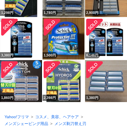
1,298
円
1,780
円
2,900
円
3,380
円
1,500
円
6,146
円
1,860
円
2,398
円
1,380
円
Yahoo!フリマ
コスメ、美容、ヘアケア
メンズシェービング用品
メンズ剃刀替え刃