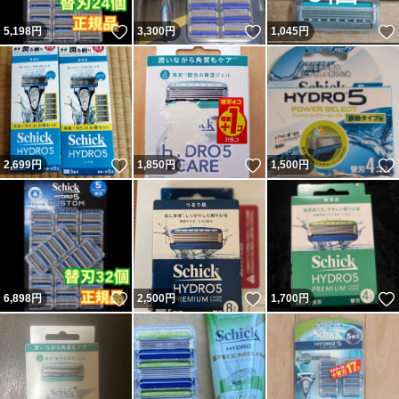
いいね！
いいね！
5,198
円
3,300
円
1,045
円
いいね！
いいね！
2,699
円
1,850
円
1,500
円
いいね！
いいね！
6,898
円
2,500
円
1,700
円