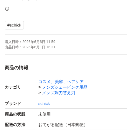
刃の総数は『5』です
#
schick
お間違えなきよう、ご検討願います。
購入日時：
2026年6月6日 11:59
写真4.5枚目、パッケージサンプルです。
出品日時：
2026年6月1日 16:21
同品をバラして販売しております。
4個入りケース付きです。
商品の情報
コスメ、美容、ヘアケア
ハイドロシリーズの、お肌に優しい
カテゴリ
メンズシェービング用品
ちょっと高級版という感じですかね！
メンズ剃刀替え刃
ブランド
schick
洗練されたデザイン性ながらも、
商品の状態
未使用
シックシリーズは全て互換性がありますので
配送の方法
おてがる配送（日本郵便）
他のシックシリーズにも替刃は適用できます。