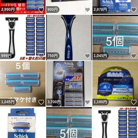
いいね！
いいね！
2,990
円
900
円
2,978
円
いいね！
いいね！
999
円
750
円
1,045
円
いいね！
いいね！
1,045
円
3,700
円
1,100
円