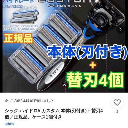
1
/
5
この商品は
5日
で売れました
い
シック ハイドロ5 カスタム 本体(刃付き)＋替刃4
2
個／正規品、ケース1個付き
schick