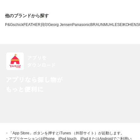
他のブランドから探す
P&G
schick
FEATHER
貝印
Georg Jensen
Panasonic
BRAUN
MUHLE
SEIKO
HENS
・「App Store」ボタンを押すとiTunes （外部サイト）が起動します。
・アプリケーションはiPhone、iPod touch、iPadまたはAndroidでご利用い