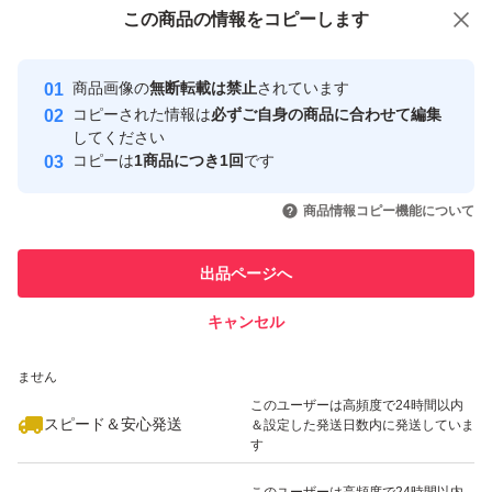
付与しています
この商品をみている人にオススメ
この商品の情報をコピーします
製品の仕様上、剃刃部分またはケース内に白い粉末状のも
安心取引出品者
最大10%対象
のが付着する場合がございますが、水に触れると溶けだす
Yahoo!フリマの基準をクリアした安
安心取引出品者
商品画像の
無断転載は禁止
されています
心・安全なユーザーです
ジェル部分の一部が粉末化し付着している物の為、使用上
コピーされた情報は
必ずご自身の商品に合わせて編集
問題は御座いません
取引実績
してください
コピーは
1商品につき1回
です
このユーザーはYahoo!フリマの取
取引実績◯+
いいね！
いいね！
1,050
円
1,330
円
1,630
円
引を完了させた実績があります
☆梱包、配送に関しまして
商品情報コピー機能について
最大10%対象
最大10%対象
売値を抑える為、下記簡易梱包です。
このユーザーは他フリマサービス
他フリマ実績◯+
出品ページへ
→本体(刃付き)+替刃ケースをまるっと緩衝材で包み
での取引実績があります
→PE袋にて密閉し発送致します
キャンセル
スピード&安心発送
ご了承の上ご検討下さいませ！
いいね！
いいね！
1,860
※このバッジは実績に基づく表示であり、発送を保証しているものではあり
円
1,298
円
2,698
円
ません
※替刃ケースの裏側、最初から空いている状態です
最大10%対象
このユーザーは高頻度で24時間以内
スピード＆安心発送
＆設定した発送日数内に発送していま
す
緩衝材、PE袋、封筒、
こちらも全て未使用の新品でお包みします
このユーザーは高頻度で24時間以内