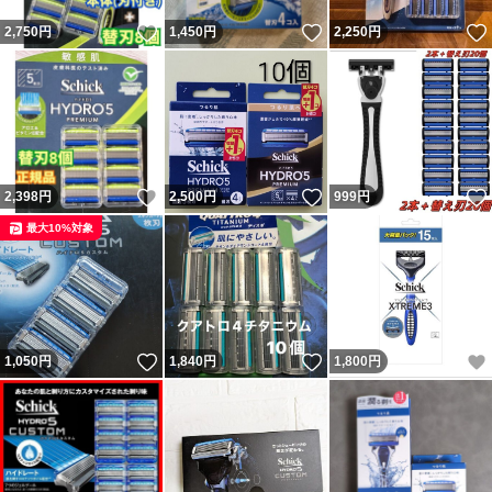
#ヒゲ
いいね！
いいね！
2,750
円
1,450
円
2,250
円
#ホルダー
#シェービング
#5枚刃
いいね！
いいね！
2,398
円
2,500
円
999
円
最大10%対象
いいね！
いいね！
1,050
円
1,840
円
1,800
円