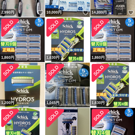
いいね！
いいね！
2,990
円
10,000
円
14,999
円
1,860
円
1,630
円
1,860
円
1,200
円
1,045
円
1,630
円