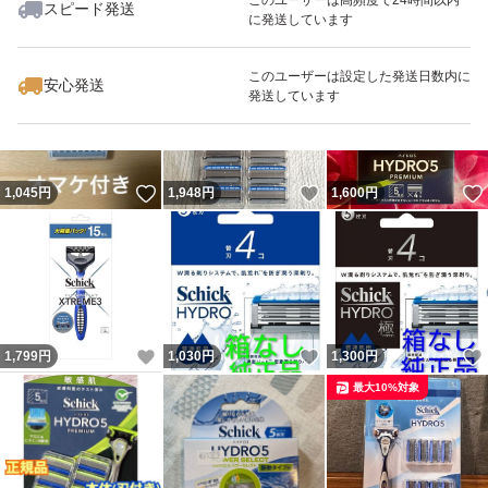
スピード発送
に発送しています
いいね！
いいね！
2,160
円
1,999
円
3,446
円
金土日祝日にご購入された場合、
最大10%対象
このユーザーは設定した発送日数内に
安心発送
発送しています
翌郵便局営業日以降の発送となります
#コストコ
いいね！
いいね！
1,045
円
1,948
円
1,600
円
#Costco
#シック
#ハイドロ
#カスタム
#ハイドレート
いいね！
いいね！
1,799
円
1,030
円
1,300
円
#ジェルプール
最大10%対象
#衝撃吸収
#カミソリ
#髭剃り