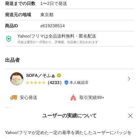
発送までの日数
1〜2日で発送
発送元の地域
東京都
この本体、デザインもカッコよいですし
商品ID
z619238514
『衝撃吸収機能』も搭載されております。
Yahoo!フリマは全品送料無料・匿名配送
ロックボタンで衝撃吸収機能は解除できますので
代金は運営が一旦預かり、評価後、出品者に支払われます
お好きな使い方で！
出品者
ヒアルロン酸やアロエ、ココナッツオイル等配合
SOFA／そふぁ
（
4233
）
本人確認済
ゾーリゾーリと剃りまくって下さい！
ヾ(⌒(_*・ω・)_ 毛を刈られた羊のように！
安心発送
取引実績99+
ユーザーの実績について
■お値下げ致しかねます
価格の相談
商品への質問
商品への質問からの値下げ交渉、不適切なカテゴリ変更依頼は禁止です
Yahoo!フリマが定めた一定の基準を満たしたユーザーにバッジを
☆お品の特性です