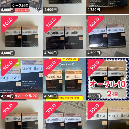
いいね！
6,000
円
4,600
円
4,730
円
4,600
円
4,700
円
4,599
円
4,730
円
4,740
円
4,899
円