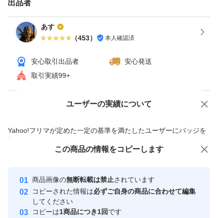
出品者
あす
（
453
）
本人確認済
安心取引出品者
安心発送
取引実績99+
ユーザーの実績について
価格の相談
商品への質問
商品への質問からの値下げ交渉、不適切なカテゴリ変更依頼は禁止です
Yahoo!フリマが定めた一定の基準を満たしたユーザーにバッジを
付与しています
この商品をみている人にオススメ
この商品の情報をコピーします
安心取引出品者
最大10%対象
最大10%対象
Yahoo!フリマの基準をクリアした安
安心取引出品者
商品画像の
無断転載は禁止
されています
心・安全なユーザーです
コピーされた情報は
必ずご自身の商品に合わせて編集
取引実績
してください
コピーは
1商品につき1回
です