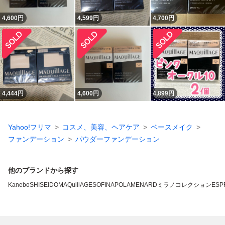
4,600
円
4,599
円
4,700
円
4,444
円
4,600
円
4,899
円
Yahoo!フリマ
コスメ、美容、ヘアケア
ベースメイク
ファンデーション
パウダーファンデーション
他のブランドから探す
Kanebo
SHISEIDO
MAQuillAGE
SOFINA
POLA
MENARD
ミラノコレクション
ESP