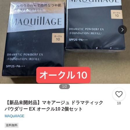
1
/
2
い
【新品未開封品】マキアージュ ドラマティック
10
パウダリー EX オークル10 2個セット
MAQuillAGE
送料無料