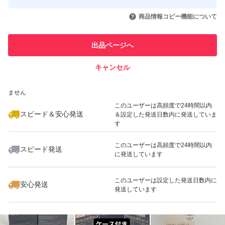
このユーザーはYahoo!フリマの取
取引実績◯+
いいね！
いいね！
4,700
円
4,720
円
4,730
円
引を完了させた実績があります
商品情報コピー機能について
最大10%対象
このユーザーは他フリマサービス
他フリマ実績◯+
出品ページへ
での取引実績があります
キャンセル
スピード&安心発送
いいね！
いいね！
4,730
※このバッジは実績に基づく表示であり、発送を保証しているものではあり
円
4,730
円
4,899
円
ません
このユーザーは高頻度で24時間以内
スピード＆安心発送
＆設定した発送日数内に発送していま
す
このユーザーは高頻度で24時間以内
スピード発送
に発送しています
いいね！
いいね！
4,730
円
2,750
円
3,700
円
このユーザーは設定した発送日数内に
安心発送
発送しています