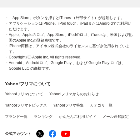
・「App Store」ボタンを押すとiTunes （外部サイト）が起動します。
・アプリケーションはiPhone、iPod touch、iPadまたはAndroidでご利用い
ただけます。
・Apple、Appleのロゴ、App Store、iPodのロゴ、iTunesは、米国および他
国のApple Inc.の登録商標です。
・iPhone商標は、アイホン株式会社のライセンスに基づき使用されていま
す。
・Copyright (C) Apple Inc. All rights reserved.
・Android、Androidロゴ、Google Play 、および Google Play ロゴは、
Google LLC の商標です。
Yahoo!フリマについて
Yahoo!フリマについて
Yahoo!フリマからのお知らせ
Yahoo!フリマトピックス
Yahoo!フリマ特集
カテゴリ一覧
ブランド一覧
ランキング
かんたんご利用ガイド
メール通知設定
公式アカウント