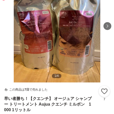
1
/
4
この商品は
7日
で売れました
い
早い者勝ち！【クエンチ】 オージュア シャンプ
7
ー トリートメント Aujua クエンチ ミルボン 1
000 1リットル