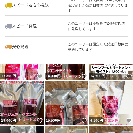
スピード＆安心発送
＆設定した発送日数内に発送していま
す
このユーザーは高頻度で24時間以内
スピード発送
に発送しています
いいね！
いいね！
18,200
円
14,300
円
18,500
円
このユーザーは設定した発送日数内に
安心発送
発送しています
いいね！
いいね！
13,800
円
14,000
円
14,500
円
いいね！
いいね！
19,000
円
15,500
円
6,100
円