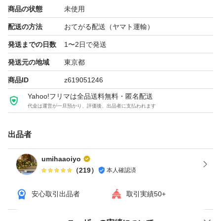
商品の状態
未使用
配送の方法
おてがる配送（ヤマト運輸）
発送までの日数
1〜2日で発送
発送元の地域
東京都
商品ID
z619051246
Yahoo!フリマは全品送料無料・匿名配送
代金は運営が一旦預かり、評価後、出品者に支払われます
出品者
umihaaoiyo
（
219
）
本人確認済
安心取引出品者
取引実績50+