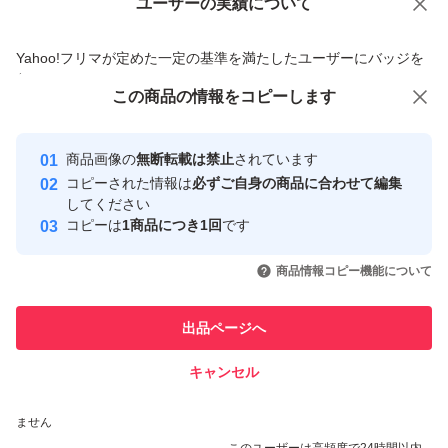
ユーザーの実績について
価格の相談
商品への質問
商品への質問からの値下げ交渉、不適切なカテゴリ変更依頼は禁止です
Yahoo!フリマが定めた一定の基準を満たしたユーザーにバッジを
付与しています
この商品をみている人にオススメ
この商品の情報をコピーします
安心取引出品者
最大10%対象
最大10%対象
Yahoo!フリマの基準をクリアした安
安心取引出品者
商品画像の
無断転載は禁止
されています
心・安全なユーザーです
コピーされた情報は
必ずご自身の商品に合わせて編集
取引実績
してください
コピーは
1商品につき1回
です
このユーザーはYahoo!フリマの取
取引実績◯+
いいね！
いいね！
18,500
円
18,500
円
13,800
円
引を完了させた実績があります
商品情報コピー機能について
最大10%対象
このユーザーは他フリマサービス
他フリマ実績◯+
出品ページへ
での取引実績があります
キャンセル
スピード&安心発送
いいね！
いいね！
13,800
※このバッジは実績に基づく表示であり、発送を保証しているものではあり
円
20,000
円
20,000
円
ません
このユーザーは高頻度で24時間以内