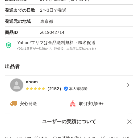
発送までの日数
2〜3日で発送
発送元の地域
東京都
商品ID
z619042714
Yahoo!フリマは全品送料無料・匿名配送
代金は運営が一旦預かり、評価後、出品者に支払われます
出品者
chom
（
2152
）
本人確認済
安心発送
取引実績99+
ユーザーの実績について
価格の相談
商品への質問
商品への質問からの値下げ交渉、不適切なカテゴリ変更依頼は禁止です