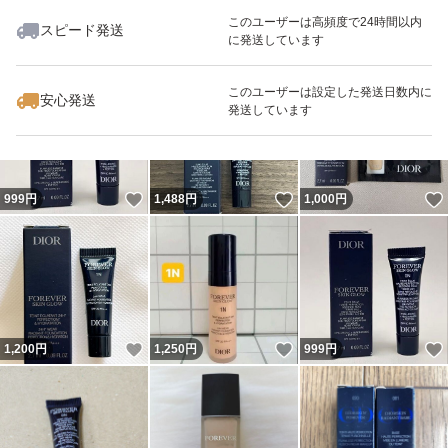
このユーザーは高頻度で24時間以内
スピード発送
に発送しています
いいね！
いいね！
1,000
円
1,900
円
3,500
円
このユーザーは設定した発送日数内に
安心発送
発送しています
いいね！
いいね！
999
円
1,488
円
1,000
円
いいね！
いいね！
1,200
円
1,250
円
999
円