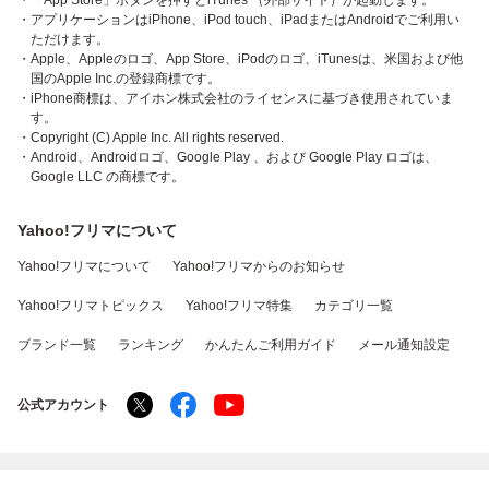
・「App Store」ボタンを押すとiTunes （外部サイト）が起動します。
・アプリケーションはiPhone、iPod touch、iPadまたはAndroidでご利用い
ただけます。
・Apple、Appleのロゴ、App Store、iPodのロゴ、iTunesは、米国および他
国のApple Inc.の登録商標です。
・iPhone商標は、アイホン株式会社のライセンスに基づき使用されていま
す。
・Copyright (C) Apple Inc. All rights reserved.
・Android、Androidロゴ、Google Play 、および Google Play ロゴは、
Google LLC の商標です。
Yahoo!フリマについて
Yahoo!フリマについて
Yahoo!フリマからのお知らせ
Yahoo!フリマトピックス
Yahoo!フリマ特集
カテゴリ一覧
ブランド一覧
ランキング
かんたんご利用ガイド
メール通知設定
公式アカウント