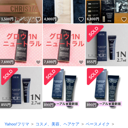
いいね！
いいね！
1,500
円
4,900
円
6,800
円
いいね！
いいね！
7,699
円
7,699
円
855
円
855
円
899
円
899
円
Yahoo!フリマ
コスメ、美容、ヘアケア
ベースメイク