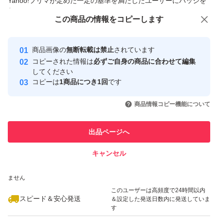
Yahoo!フリマが定めた一定の基準を満たしたユーザーにバッジを
付与しています
この商品をみている人にオススメ
この商品の情報をコピーします
安心取引出品者
最大10%対象
最大10%対象
Yahoo!フリマの基準をクリアした安
安心取引出品者
商品画像の
無断転載は禁止
されています
心・安全なユーザーです
コピーされた情報は
必ずご自身の商品に合わせて編集
取引実績
してください
コピーは
1商品につき1回
です
このユーザーはYahoo!フリマの取
取引実績◯+
いいね！
いいね！
855
円
999
円
899
円
引を完了させた実績があります
商品情報コピー機能について
このユーザーは他フリマサービス
他フリマ実績◯+
出品ページへ
での取引実績があります
キャンセル
スピード&安心発送
いいね！
いいね！
1,599
※このバッジは実績に基づく表示であり、発送を保証しているものではあり
円
900
円
1,311
円
ません
このユーザーは高頻度で24時間以内
スピード＆安心発送
＆設定した発送日数内に発送していま
す