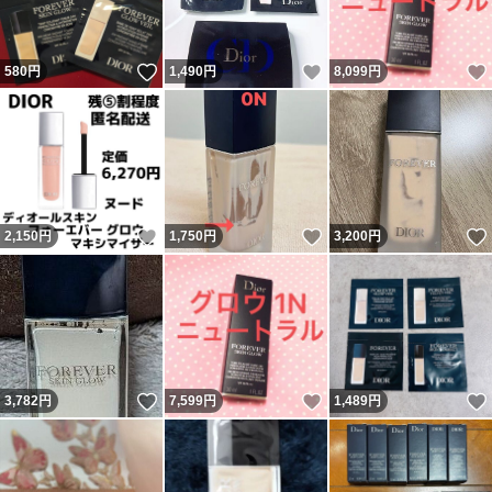
いいね！
いいね！
580
円
1,490
円
8,099
円
いいね！
いいね！
2,150
円
1,750
円
3,200
円
いいね！
いいね！
3,782
円
7,599
円
1,489
円