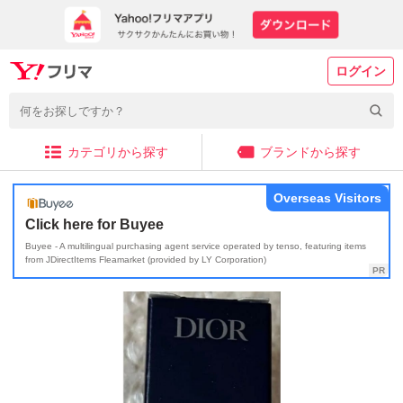
ログイン
カテゴリから探す
ブランドから探す
Overseas Visitors
Click here for Buyee
Buyee - A multilingual purchasing agent service operated by tenso, featuring items
from JDirectItems Fleamarket (provided by LY Corporation)