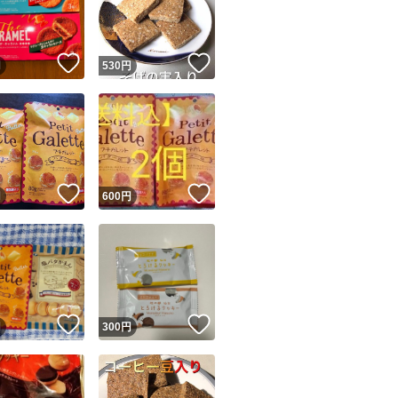
商品情報コピー機
リマ実績◯+
このユーザーは他フリマサービスでの取引実績があります
！
いいね！
いいね！
円
530
円
出品ページへ
&安心発送
キャンセル
ジは実績に基づく表示であり、発送を保証しているものではありません
このユーザーは高頻度で24時間以内＆設定した発送日数内に
ード＆安心発送
ます
！
いいね！
いいね！
円
600
円
ード発送
このユーザーは高頻度で24時間以内に発送しています
発送
このユーザーは設定した発送日数内に発送しています
！
いいね！
いいね！
円
300
円