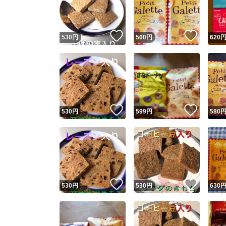
他フ
いいね！
いいね
530
円
560
円
620
スピード
※このバッ
スピ
いいね！
いいね
530
円
599
円
580
スピ
安心
いいね！
いいね
530
円
530
円
630