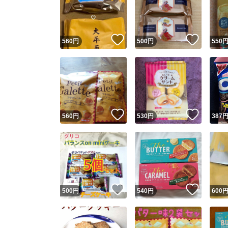
いいね！
いいね
560
円
500
円
550
いいね！
いいね
560
円
530
円
387
Yaho
安心取引
安心
いいね！
いいね
500
円
540
円
600
取引実績
取引