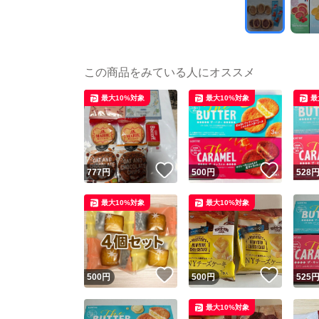
この商品をみている人にオススメ
最大10%対象
最大10%対象
最
いいね！
いいね
777
円
500
円
528
最大10%対象
最大10%対象
いいね！
いいね
500
円
500
円
525
最大10%対象