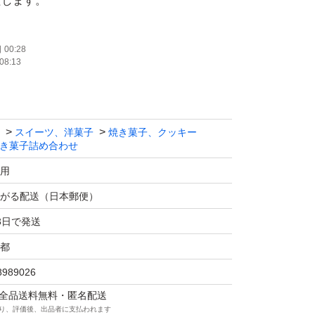
たします。
00:28
08:13
スイーツ、洋菓子
焼き菓子、クッキー
き菓子詰め合わせ
用
がる配送（日本郵便）
3日で発送
都
8989026
マは全品送料無料・匿名配送
り、評価後、出品者に支払われます