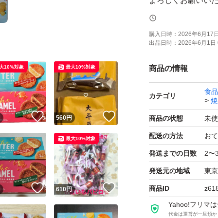
よろしくお願いい
購入日時：
2026年6月17日 
出品日時：
2026年6月1日 
大10%対象
最大10%対象
商品の情報
食品
カテゴリ
焼
！
いいね！
いいね！
円
560
円
商品の状態
未使
配送の方法
おて
最大10%対象
発送までの日数
2〜
発送元の地域
東京
！
いいね！
いいね！
商品ID
z61
円
610
円
Yahoo!フリ
代金は運営が一旦預か