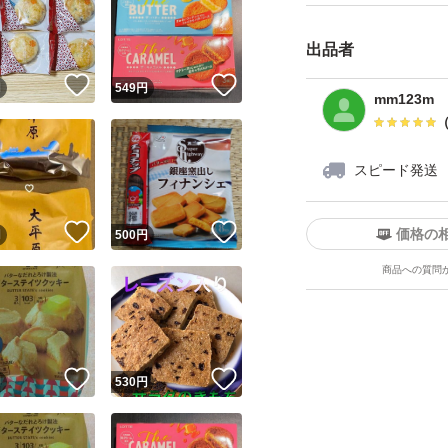
出品者
！
いいね！
いいね！
円
549
円
mm123m
スピード発送
！
いいね！
いいね！
価格の
円
500
円
商品への質問
！
いいね！
いいね！
円
530
円