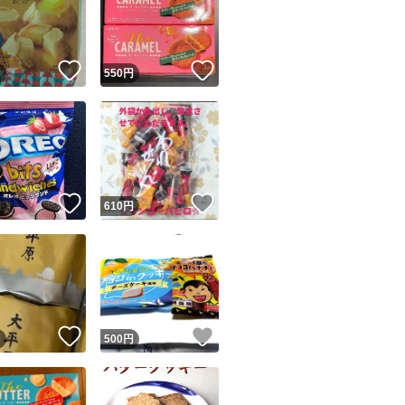
！
いいね！
いいね！
円
550
円
ユーザーの実績について
！
いいね！
いいね！
円
610
円
o!フリマが定めた一定の基準を満たしたユーザーにバッジを付与しています
出品者
この商品の情報をコピーします
取引出品者
Yahoo!フリマの基準をクリアした安心・安全なユーザーです
！
いいね！
いいね！
商品画像の
無断転載は禁止
されています
円
500
円
コピーされた情報は
必ずご自身の商品に合わせて編集
してください
コピーは
1商品につき1回
です
実績◯+
このユーザーはYahoo!フリマの取引を完了させた実績があり