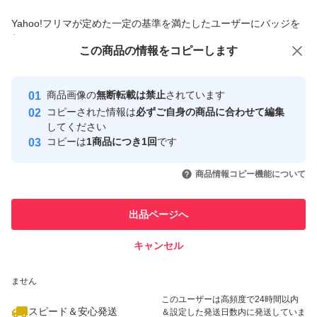
#フラーレン
商品への質問からの値下げ交渉、不適切なカテゴリ変更依頼は禁止です
Yahoo!フリマが定めた一定の基準を満たしたユーザーにバッジを
#美容液
付与しています
この商品をみている人にオススメ
この商品の情報をコピーします
#日焼け止め
安心取引出品者
#BBパーフェクトクリーム
最大10%対象
最大10%対象
Yahoo!フリマの基準をクリアした安
安心取引出品者
商品画像の
無断転載は禁止
されています
#BBクリーム
心・安全なユーザーです
コピーされた情報は
必ずご自身の商品に合わせて編集
#ファンデーション
取引実績
してください
コピーは
1商品につき1回
です
#エンリッチリフト UVパウダー EX
このユーザーはYahoo!フリマの取
取引実績◯+
いいね！
いいね！
9,100
円
9,550
円
17,900
円
#日焼け止め
引を完了させた実績があります
商品情報コピー機能について
最大10%対象
#パウダータイプ
このユーザーは他フリマサービス
#エンリッチリフトUVパウダーEXミニ
他フリマ実績◯+
出品ページへ
での取引実績があります
#VC100エッセンスローション
キャンセル
スピード&安心発送
#VC100エッセンスローションEX
いいね！
いいね！
6,000
※このバッジは実績に基づく表示であり、発送を保証しているものではあり
円
9,800
円
6,400
円
#VC100エッセンスローションEXスペシャル
ません
このユーザーは高頻度で24時間以内
#エンリッチリフト
スピード＆安心発送
＆設定した発送日数内に発送していま