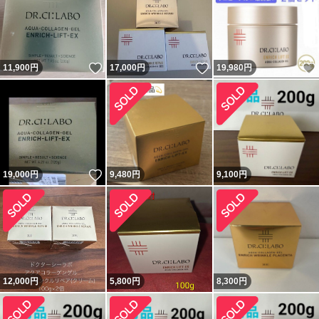
いいね！
いいね！
11,900
円
17,000
円
19,980
円
いいね！
19,000
円
9,480
円
9,100
円
12,000
円
5,800
円
8,300
円