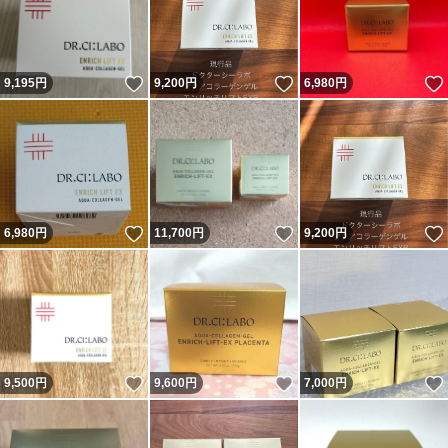
#ドクターシーラボVC100エッセンスローションEX285ml
#ドクターシーラボ VC100エッセンスロションEX 285mL
ポンプタイプ
いいね！
いいね！
9,195
円
9,200
円
6,980
円
いいね！
いいね！
6,980
円
11,700
円
9,200
円
いいね！
いいね！
9,500
円
9,600
円
7,000
円