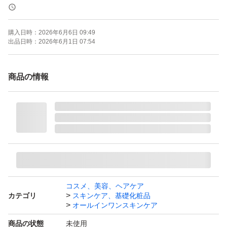
いた後でもキャンセルさせていただきます。
購入日時：
2026年6月6日 09:49
☆ドクターシーラボ アクアコラーゲンゲルエンリッチリ
出品日時：
2026年6月1日 07:54
フトEX R 200g
※ACGエンリッチLEX R
商品の情報
※すべて新品未開封ですが、自宅保管ですのでご了承くだ
さい。
※他のサイトでも出品させていただいている為、キャンセ
ルさせていただく場合いもございます。
コスメ、美容、ヘアケア
カテゴリ
スキンケア、基礎化粧品
※上記全てご理解いただけるかたの購入をお願いいたしま
オールインワンスキンケア
す。
商品の状態
未使用