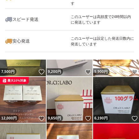
#エンリッチリフトEX
す
#エンリッチリフトプラセンタ
このユーザーは高頻度で24時間以内
スピード発送
に発送しています
#ポイント消化
いいね！
いいね！
18,800
円
9,800
円
9,800
円
#サンプル
最大10%対象
このユーザーは設定した発送日数内に
安心発送
#エンリッチリフトEX200
発送しています
#VC100エッセンスローションEX285
#ドクターシーラボ BBパーフェクトクリーム エンリッチ
いいね！
いいね！
7,500
円
9,200
円
5,900
円
リフト 30g
最大10%対象
#ドクターシーラボ
#ドクターシーラボVC100ホットピールクレンジングゲル
#ドクターシーラボVC100エッセンスローションEX150ml
いいね！
いいね！
12,000
円
9,650
円
6,190
円
#ドクターシーラボVC100ゲル
#VC100シリーズ