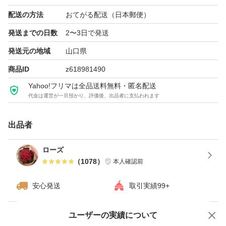
配送の方法
おてがる配送（日本郵便）
#ドクターシーラボ
発送までの日数
2〜3日で発送
#アクアコラーゲンゲルエンリッチリフトEX
発送元の地域
山口県
#アクアコラーゲンゲルエンリッチリフトEXプラセンタ
#新品 アクアコラーゲンゲルエンリッチリフトEX プラセ
商品ID
z618981490
ンタ200g
Yahoo!フリマは全品送料無料・匿名配送
代金は運営が一旦預かり、評価後、出品者に支払われます
#ドクターシーラボアクアコラーゲンゲルエンリッチリフ
トEXプラセンタ200g
出品者
#ドクターシーラボアクアコラーゲンゲルエンリッチリフ
トEXプラセンタ
ローズ
（
1078
）
本人確認前
#ドクターシーラボ
安心発送
取引実績99+
#ゴールドエッセンスオイル
#ゴールドエッセンスオイルクレンジング
ユーザーの実績について
価格の相談
商品への質問