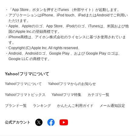
・「App Store」ボタンを押すとiTunes （外部サイト）が起動します。
・アプリケーションはiPhone、iPod touch、iPadまたはAndroidでご利用い
ただけます。
・Apple、Appleのロゴ、App Store、iPodのロゴ、iTunesは、米国および他
国のApple Inc.の登録商標です。
・iPhone商標は、アイホン株式会社のライセンスに基づき使用されていま
す。
・Copyright (C) Apple Inc. All rights reserved.
・Android、Androidロゴ、Google Play 、および Google Play ロゴは、
Google LLC の商標です。
Yahoo!フリマについて
Yahoo!フリマについて
Yahoo!フリマからのお知らせ
Yahoo!フリマトピックス
Yahoo!フリマ特集
カテゴリ一覧
ブランド一覧
ランキング
かんたんご利用ガイド
メール通知設定
公式アカウント