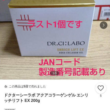
1
/
3
この商品は
5日
で売れました
い
ドクターシーラボ アクアコラーゲンゲル エンリ
5
ッチリフト EX 200g