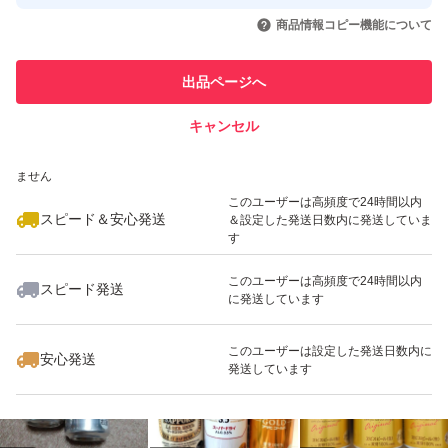
取引実績◯+
いいね！
いいね！
4,299
円
865
円
1,100
円
引を完了させた実績があります
商品情報コピー機能について
最大10%対象
このユーザーは他フリマサービス
他フリマ実績◯+
出品ページへ
での取引実績があります
キャンセル
スピード&安心発送
いいね！
いいね！
1,200
※このバッジは実績に基づく表示であり、発送を保証しているものではあり
円
1,199
円
860
円
ません
最大10%対象
このユーザーは高頻度で24時間以内
スピード＆安心発送
＆設定した発送日数内に発送していま
す
このユーザーは高頻度で24時間以内
スピード発送
に発送しています
いいね！
いいね！
880
円
1,000
円
2,700
円
このユーザーは設定した発送日数内に
安心発送
発送しています