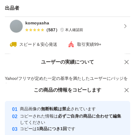
出品者
komoyasha
（
587
）
本人確認前
スピード＆安心発送
取引実績99+
ユーザーの実績について
価格の相談
商品への質問
商品への質問からの値下げ交渉、不適切なカテゴリ変更依頼は禁止です
Yahoo!フリマが定めた一定の基準を満たしたユーザーにバッジを
付与しています
この商品をみている人にオススメ
この商品の情報をコピーします
安心取引出品者
最大10%対象
Yahoo!フリマの基準をクリアした安
安心取引出品者
商品画像の
無断転載は禁止
されています
心・安全なユーザーです
コピーされた情報は
必ずご自身の商品に合わせて編集
取引実績
してください
コピーは
1商品につき1回
です
このユーザーはYahoo!フリマの取