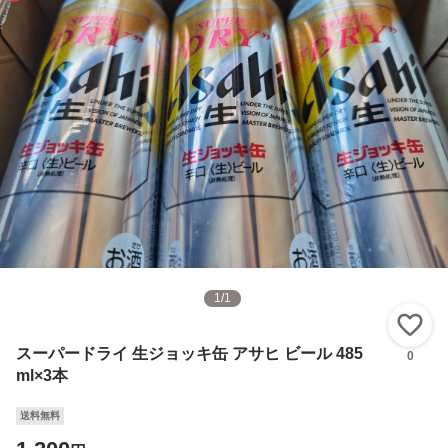
1
/
1
い
スーパードライ 生ジョッキ缶 アサヒ ビール 485
0
ml×3本
送料無料