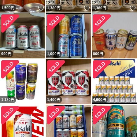
いいね！
いいね！
1,500
円
1,380
円
1,380
円
990
円
1,000
円
800
円
1,180
円
1,400
円
4,600
円