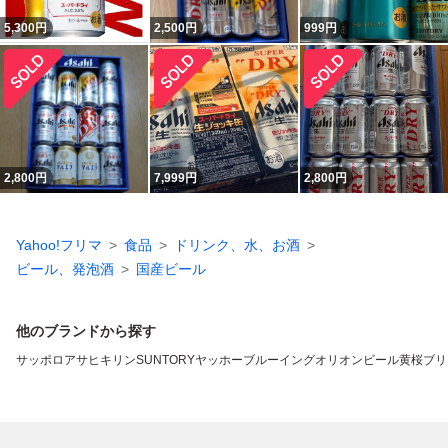
5,300
円
2,500
円
999
円
2,800
円
7,999
円
2,800
円
Yahoo!フリマ
食品
ドリンク、水、お酒
ビール、発泡酒
国産ビール
他のブランドから探す
サッポロ
アサヒ
キリン
SUNTORY
ヤッホーブルーイング
オリオンビール
黄桜
ブリ