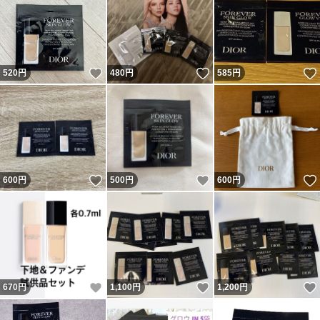
いいね！
いいね！
520
円
480
円
585
円
いいね！
いいね！
600
円
500
円
600
円
いいね！
いいね！
670
円
1,100
円
1,200
円