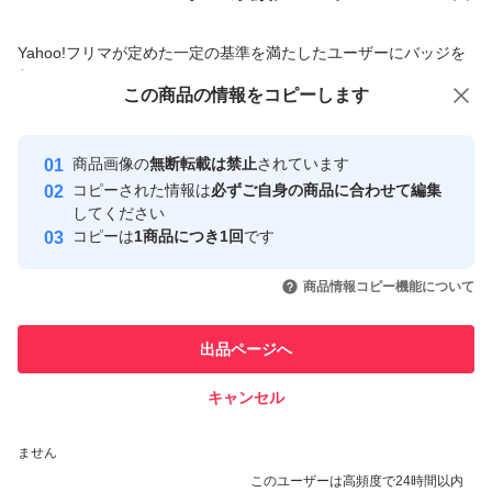
商品への質問からの値下げ交渉、不適切なカテゴリ変更依頼は禁止です
Yahoo!フリマが定めた一定の基準を満たしたユーザーにバッジを
付与しています
この商品をみている人にオススメ
この商品の情報をコピーします
安心取引出品者
最大10%対象
最大10%対象
Yahoo!フリマの基準をクリアした安
安心取引出品者
商品画像の
無断転載は禁止
されています
心・安全なユーザーです
コピーされた情報は
必ずご自身の商品に合わせて編集
取引実績
してください
コピーは
1商品につき1回
です
このユーザーはYahoo!フリマの取
取引実績◯+
いいね！
いいね！
600
円
500
円
480
円
引を完了させた実績があります
商品情報コピー機能について
このユーザーは他フリマサービス
他フリマ実績◯+
出品ページへ
での取引実績があります
キャンセル
スピード&安心発送
いいね！
いいね！
390
※このバッジは実績に基づく表示であり、発送を保証しているものではあり
円
300
円
500
円
ません
このユーザーは高頻度で24時間以内