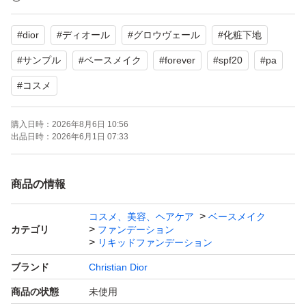
【内容量】サンプル
#
dior
#
ディオール
#
グロウヴェール
#
化粧下地
【個数】2個
【商品の状態】未使用
#
サンプル
#
ベースメイク
#
forever
#
spf20
#
pa
【カラー】ベージュ系
#
コスメ
よろしくお願いいたします。
購入日時：
2026年8月6日 10:56
出品日時：
2026年6月1日 07:33
商品の情報
コスメ、美容、ヘアケア
ベースメイク
カテゴリ
ファンデーション
リキッドファンデーション
ブランド
Christian Dior
商品の状態
未使用