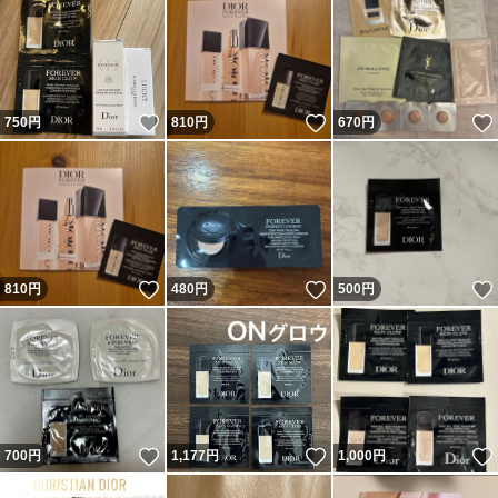
いいね！
いいね！
750
円
810
円
670
円
いいね！
いいね！
810
円
480
円
500
円
いいね！
いいね！
700
円
1,177
円
1,000
円