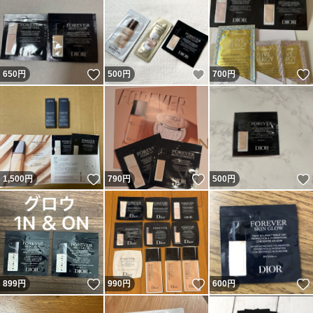
いいね！
いいね！
650
円
500
円
700
円
いいね！
いいね！
1,500
円
790
円
500
円
いいね！
いいね！
899
円
990
円
600
円