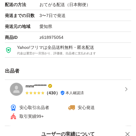
配送の方法
おてがる配送（日本郵便）
発送までの日数
3〜7日で発送
発送元の地域
愛知県
商品ID
z618975054
Yahoo!フリマは全品送料無料・匿名配送
代金は運営が一旦預かり、評価後、出品者に支払われます
出品者
mmr********
（
430
）
本人確認済
安心取引出品者
安心発送
取引実績99+
ユーザーの実績について
価格の相談
商品への質問