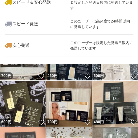
スピード＆安心発送
＆設定した発送日数内に発送していま
す
このユーザーは高頻度で24時間以内
スピード発送
に発送しています
いいね！
いいね！
300
円
600
円
400
円
このユーザーは設定した発送日数内に
安心発送
発送しています
いいね！
いいね！
700
円
460
円
600
円
いいね！
いいね！
600
円
700
円
480
円