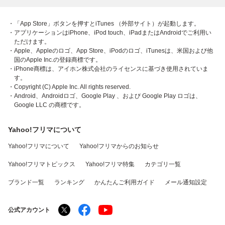
・「App Store」ボタンを押すとiTunes （外部サイト）が起動します。
・アプリケーションはiPhone、iPod touch、iPadまたはAndroidでご利用い
ただけます。
・Apple、Appleのロゴ、App Store、iPodのロゴ、iTunesは、米国および他
国のApple Inc.の登録商標です。
・iPhone商標は、アイホン株式会社のライセンスに基づき使用されていま
す。
・Copyright (C) Apple Inc. All rights reserved.
・Android、Androidロゴ、Google Play 、および Google Play ロゴは、
Google LLC の商標です。
Yahoo!フリマについて
Yahoo!フリマについて
Yahoo!フリマからのお知らせ
Yahoo!フリマトピックス
Yahoo!フリマ特集
カテゴリ一覧
ブランド一覧
ランキング
かんたんご利用ガイド
メール通知設定
公式アカウント