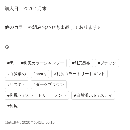
購入日：2026.5月末
他のカラーや組み合わせも出品しております♪
新品未使用ですが一度人の手に渡った物で自宅保管のお品
とご理解頂ける方のみご購入をお願い致します。
#
黒
#
利尻カラーシャンプー
#
利尻昆布
#
ブラック
また、購入したばかりですが店頭展示中にパッケージ（外
箱）に色褪せ等がある場合がございます。
#
白髪染め
#
sastty
#
利尻カラートリートメント
完璧をお求めの方は申し訳ございませんがご遠慮下さい。
#
サスティ
#
ダークブラウン
#
利尻ヘアカラートリートメント
#
自然派clubサスティ
天然利尻昆布エキス配合で、髪と頭皮にツヤと潤いを与え
#
利尻
ます。
ジアミン、パラベン、鉱物油無添加の自然派処方です。
出品日時：
2026年6月1日 05:16