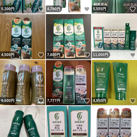
いいね！
いいね！
5,300
円
4,780
円
5,555
円
いいね！
いいね！
4,500
円
7,800
円
11,000
円
いいね！
いいね！
6,600
円
7,777
円
4,950
円