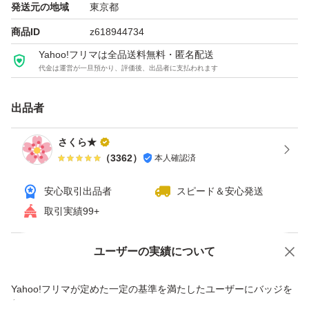
発送元の地域
東京都
STEP2. ［10分程度、時間を置く ］
商品ID
z618944734
髪全体にまんべんなく塗布したら、10分程放置します。
Yahoo!フリマは全品送料無料・匿名配送
初めてご使用される場合は、時間を長めにとってくださ
代金は運営が一旦預かり、評価後、出品者に支払われます
い。
出品者
STEP3. ［後は流すだけ］
すすぎは色水がなくなるまで行い、最後はドライヤーでし
さくら★
っかりと乾かしてください。
（
3362
）
本人確認済
※本品は髪表面を着色する白髪用カラートリートメントで
安心取引出品者
スピード＆安心発送
す。
取引実績99+
＊ぬれた髪・乾いた髪のどちらでもご使用できます
ユーザーの実績について
価格の相談
商品への質問
②利尻カラーシャンプー200ml
商品への質問からの値下げ交渉、不適切なカテゴリ変更依頼は禁止です
＊使うたびに白髪をキレイな髪色にするシャンプー
Yahoo!フリマが定めた一定の基準を満たしたユーザーにバッジを
付与しています
いつものシャンプーを利尻カラーシャンプーにするだけで