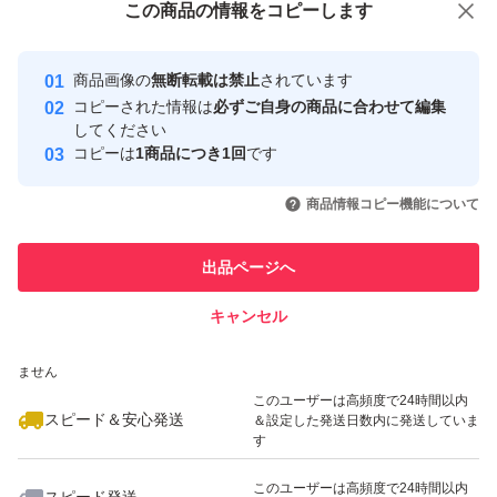
この商品をみている人にオススメ
この商品の情報をコピーします
安心取引出品者
白髪が目立たなくなり天然利尻昆布エキス配合なので髪も
最大10%対象
Yahoo!フリマの基準をクリアした安
ツヤツヤにする無添加・自然派のシャンプーです。
安心取引出品者
商品画像の
無断転載は禁止
されています
心・安全なユーザーです
※使い方
コピーされた情報は
必ずご自身の商品に合わせて編集
取引実績
してください
髪を十分に濡らし適量を手に取り泡立て髪を優しく洗いそ
コピーは
1商品につき1回
です
の後色水が出なくなるまでしっかりすすいでください。
このユーザーはYahoo!フリマの取
取引実績◯+
いいね！
いいね！
5,200
円
4,800
円
5,200
円
引を完了させた実績があります
商品情報コピー機能について
Sastty 白髪用 利尻ヘアカラートリートメント 200g ブラッ
このユーザーは他フリマサービス
他フリマ実績◯+
出品ページへ
での取引実績があります
ク
キャンセル
Sastty 白髪用 利尻カラーシャンプー 200ml ブラック
スピード&安心発送
ブランド：自然派clubサスティ
いいね！
いいね！
4,700
※このバッジは実績に基づく表示であり、発送を保証しているものではあり
円
5,555
円
2,700
円
ません
このユーザーは高頻度で24時間以内
スピード＆安心発送
＆設定した発送日数内に発送していま
す
このユーザーは高頻度で24時間以内