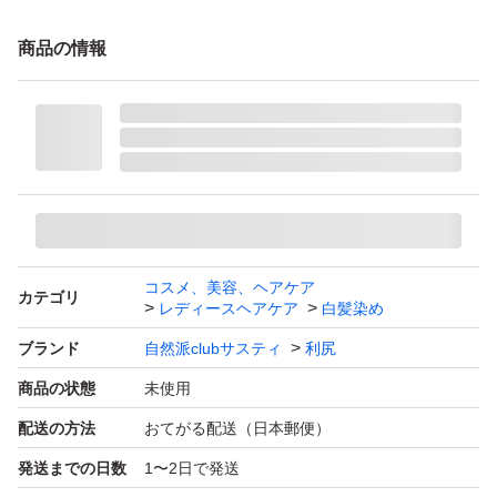
【ブランド】自然派clubサスティ 利尻
商品の情報
【商品名】①利尻ヘアカラートリートメント
②利尻カラーシャンプー
【カラー】ブラック
【内容量】トリートメント：200g
シャンプー：200ml
【状態】新品未開封。
コスメ、美容、ヘアケア
カテゴリ
レディースヘアケア
白髪染め
① 利尻ヘアカラートリートメント
ブランド
自然派clubサスティ
利尻
髪・頭皮にやさしい使い心地で、 天然由来植物成分と天
然由来色素などが潤いのある美しい髪色に仕上げます。
商品の状態
未使用
STEP1. ［たっぷり、 まんべんなく塗る ］
配送の方法
おてがる配送（日本郵便）
シャンプーした後、白髪用利尻 ヘアカラートリートメン
発送までの日数
1〜2日で発送
トを、よく 濡らした手のひらに適量とります。