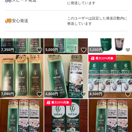
スピード発送
に発送しています
いいね！
いいね！
4,000
円
4,400
円
7,350
円
最大10%対象
このユーザーは設定した発送日数内に
安心発送
発送しています
いいね！
いいね！
7,350
円
5,000
円
5,000
円
最大10%対象
いいね！
いいね！
7,090
円
4,800
円
8,500
円
最大10%対象