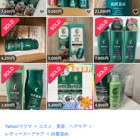
いいね！
いいね！
7,500
円
9,000
円
21,000
円
4,200
円
5,000
円
7,000
円
2,800
円
5,400
円
4,900
円
Yahoo!フリマ
コスメ、美容、ヘアケア
レディースヘアケア
白髪染め