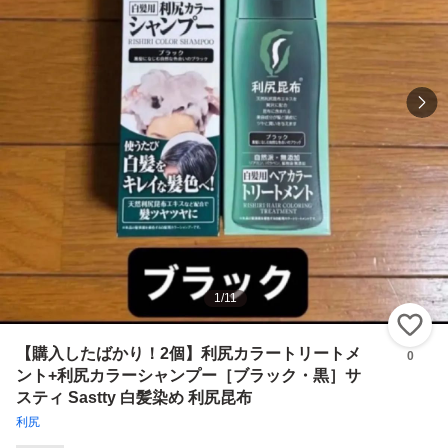
1
/
11
い
【購入したばかり！2個】利尻カラートリートメ
0
ント+利尻カラーシャンプー［ブラック・黒］サ
スティ Sastty 白髪染め 利尻昆布
利尻