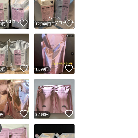
！
いいね！
いいね！
0
円
12,940
円
ユーザーの実績について
！
いいね！
いいね！
0
円
1,699
円
o!フリマが定めた一定の基準を満たしたユーザーにバッジを付与しています
出品者
この商品の情報をコピーします
取引出品者
Yahoo!フリマの基準をクリアした安心・安全なユーザーです
！
いいね！
いいね！
商品画像の
無断転載は禁止
されています
円
3,498
円
コピーされた情報は
必ずご自身の商品に合わせて編集
してください
コピーは
1商品につき1回
です
実績◯+
このユーザーはYahoo!フリマの取引を完了させた実績があり