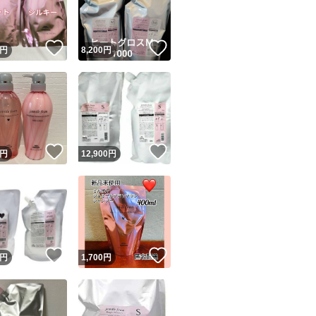
商品情報コピー機
リマ実績◯+
このユーザーは他フリマサービスでの取引実績があります
！
いいね！
いいね！
円
8,200
円
出品ページへ
&安心発送
キャンセル
ジは実績に基づく表示であり、発送を保証しているものではありません
このユーザーは高頻度で24時間以内＆設定した発送日数内に
ード＆安心発送
ます
！
いいね！
いいね！
円
12,900
円
ード発送
このユーザーは高頻度で24時間以内に発送しています
発送
このユーザーは設定した発送日数内に発送しています
！
いいね！
いいね！
円
1,700
円