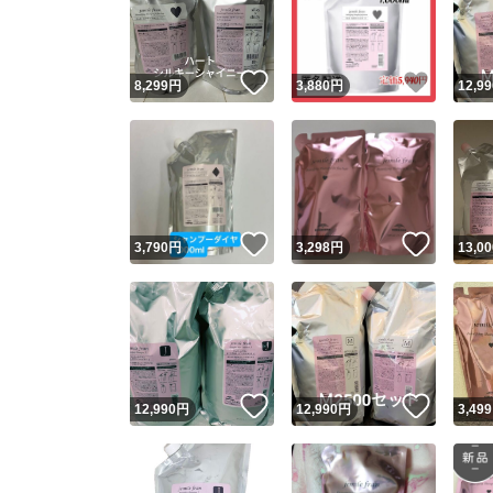
いいね！
いいね
8,299
円
3,880
円
12,99
いいね！
いいね
3,790
円
3,298
円
13,00
Yaho
安心取引
安心
いいね！
いいね
12,990
円
12,990
円
3,499
取引実績
取引