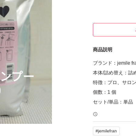
商品説明
ブランド：jemile fr
本体/詰め替え：詰
特徴：プロ、サロ
個数：1 個
セット/単品：単品
#
jemilefran