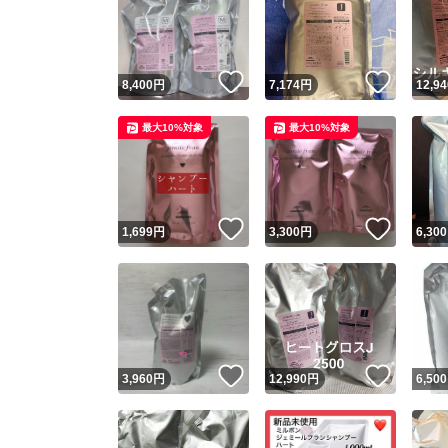
いいね！
いいね
8,400
円
7,174
円
12,94
最大10%対象
最大10%対象
いいね！
いいね
1,699
円
3,300
円
6,300
いいね！
いいね
3,960
円
12,990
円
6,500