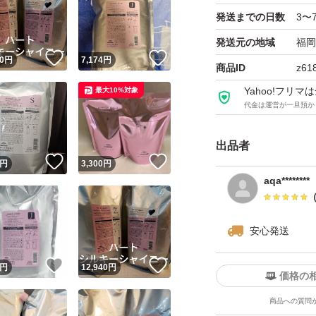
発送までの日数
3〜
発送元の地域
福岡
！
いいね！
いいね！
0
円
7,174
円
商品ID
z61
Yahoo!フリ
最大10%対象
代金は運営が一旦預か
出品者
！
いいね！
いいね！
円
3,300
円
aqa********
安心発送
！
いいね！
いいね！
円
12,940
円
価格の
商品への質問