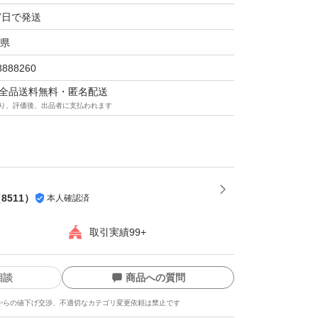
7日で発送
県
8888260
マは全品送料無料・匿名配送
り、評価後、出品者に支払われます
（
8511
）
本人確認済
取引実績99+
相談
商品への質問
からの値下げ交渉、不適切なカテゴリ変更依頼は禁止です