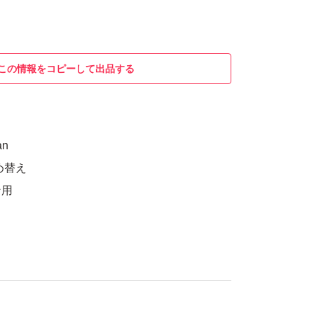
この情報をコピーして出品する
an
め替え
ン用