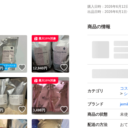
購入日時：
2026年6月12日 
出品日時：
2026年6月1日 
商品の情報
最大10%対象
！
いいね！
いいね！
円
12,940
円
最大10%対象
コス
カテゴリ
シ
ブランド
jemi
！
いいね！
いいね！
円
3,498
円
商品の状態
未使
配送の方法
おて