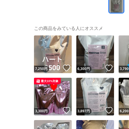
この商品をみている人にオススメ
いいね！
いいね
7,250
円
6,300
円
3,790
最大10%対象
いいね！
いいね
3,300
円
3,897
円
6,200