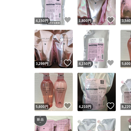
他フ
いいね！
いいね
4,150
円
1,800
円
3,540
スピード
※このバッ
スピ
いいね！
いいね
3,299
円
4,150
円
5,600
スピ
安心
いいね！
いいね
5,600
円
4,210
円
8,220