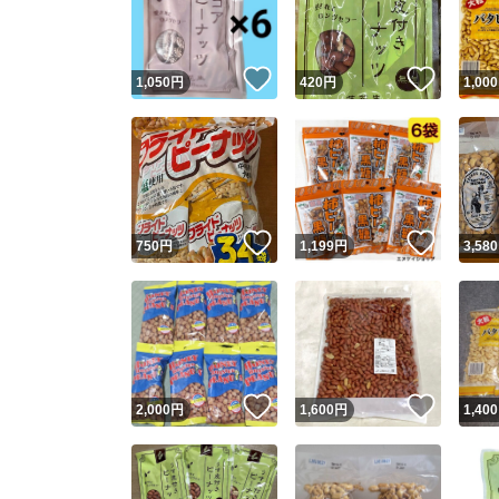
他フ
いいね！
いいね
1,050
円
420
円
1,000
スピード
※このバッ
スピ
いいね！
いいね
750
円
1,199
円
3,580
スピ
安心
いいね！
いいね
2,000
円
1,600
円
1,400