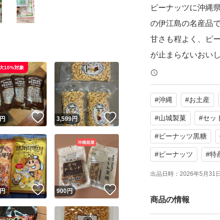
ピーナッツに沖縄
の伊江島の名産品
甘さも程よく、ピ
が止まらないおい
大10%対象
黒糖と落花生豊富
#
沖縄
#
お土産
シウム等）や黒糖の
！
いいね！
いいね！
質など、栄養も豊
#
山城製菓
#
セッ
円
3,599
円
食品添加物が入っ
#
ピーナッツ黒糖
#
ピーナッツ
#
特
簡易包装でお送り
出品日時：
2026年5月31日 
！
いいね！
いいね！
円
900
円
#山城製菓 #黒糖 
商品の情報
菓子 #沖縄土産 #伊