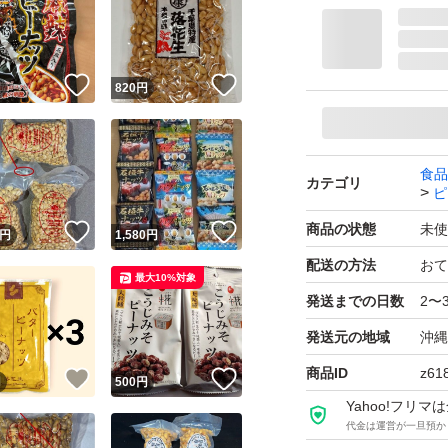
特産品
ピーナッツ黒糖 ピー
！
いいね！
いいね！
円
820
円
ブランド：ー
食品
カテゴリ
ピ
商品の状態
未使
！
いいね！
いいね！
円
1,580
円
配送の方法
おて
最大10%対象
発送までの日数
2〜
発送元の地域
沖縄
商品ID
z61
！
いいね！
いいね！
円
500
円
Yahoo!フリ
代金は運営が一旦預か