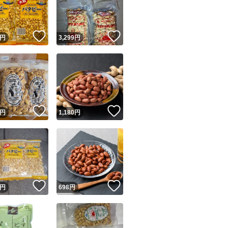
商品情報コピー機
リマ実績◯+
このユーザーは他フリマサービスでの取引実績があります
！
いいね！
いいね！
円
3,299
円
出品ページへ
&安心発送
キャンセル
ジは実績に基づく表示であり、発送を保証しているものではありません
このユーザーは高頻度で24時間以内＆設定した発送日数内に
ード＆安心発送
ます
！
いいね！
いいね！
円
1,180
円
ード発送
このユーザーは高頻度で24時間以内に発送しています
発送
このユーザーは設定した発送日数内に発送しています
！
いいね！
いいね！
円
698
円