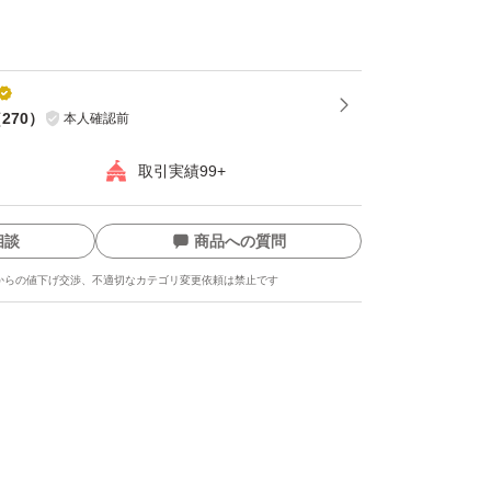
（
270
）
本人確認前
取引実績99+
相談
商品への質問
からの値下げ交渉、不適切なカテゴリ変更依頼は禁止です
ます