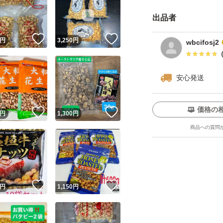
出品者
！
いいね！
いいね！
円
3,250
円
wbcifosj2
安心発送
ユーザーの実績について
価格の
！
いいね！
いいね！
円
1,300
円
商品への質問
o!フリマが定めた一定の基準を満たしたユーザーにバッジを付与しています
出品者
この商品の情報をコピーします
取引出品者
Yahoo!フリマの基準をクリアした安心・安全なユーザーです
！
いいね！
いいね！
商品画像の
無断転載は禁止
されています
円
1,150
円
コピーされた情報は
必ずご自身の商品に合わせて編集
してください
コピーは
1商品につき1回
です
実績◯+
このユーザーはYahoo!フリマの取引を完了させた実績があり