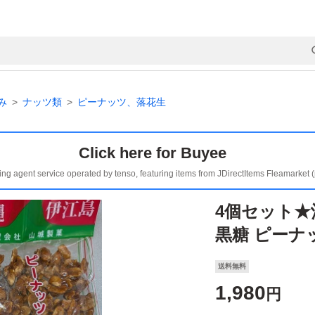
み
ナッツ類
ピーナッツ、落花生
Click here for Buyee
ing agent service operated by tenso, featuring items from JDirectItems Fleamarket 
4個セット★
黒糖 ピーナ
送料無料
1,980
円