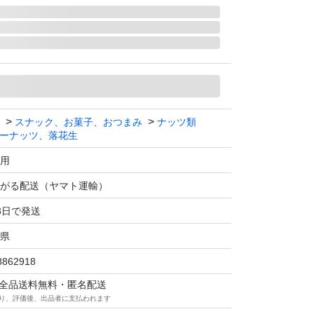
ナツ菓子 180g 伊江島名産 山城製菓
スナック、お菓子、おつまみ
ナッツ類
ーナッツ、落花生
用
がる配送（ヤマト運輸）
3日で発送
県
8862918
マは全品送料無料・匿名配送
り、評価後、出品者に支払われます