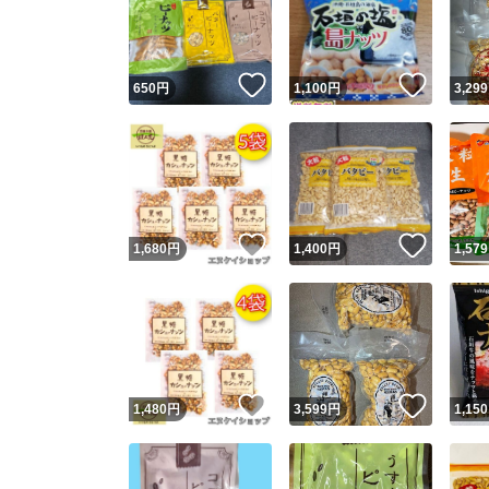
いいね！
いいね
650
円
1,100
円
3,299
いいね！
いいね
1,680
円
1,400
円
1,579
Yaho
安心取引
安心
いいね！
いいね
1,480
円
3,599
円
1,150
取引実績
取引