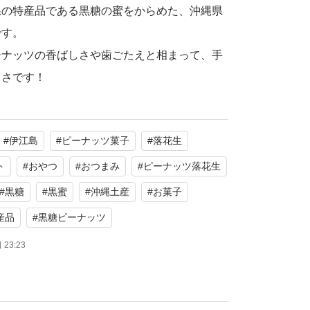
県の特産品である黒糖の蜜をからめた、沖縄県
です。
ーナッツの香ばしさや歯ごたえと相まって、手
しさです！
なミネラル（ナトリウム、カリウム、鉄、カル
#
伊江島
#
ピーナッツ菓子
#
落花生
ビタミンB群、落花生のビタミンEや良質な脂
富なお菓子です。
ト
#
おやつ
#
おつまみ
#
ピーナッツ落花生
ていないところもうれしいポイント。
#
黒糖
#
黒蜜
#
沖縄土産
#
お菓子
産品
#
黒糖ピーナッツ
します。
23:23
#沖縄黒糖 #ピーナッツ #黒糖ピーナッツ #沖縄
江島 #ピーナッツ菓子 #菓子 #落花生 #黒蜜 #