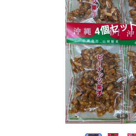
1
/
4