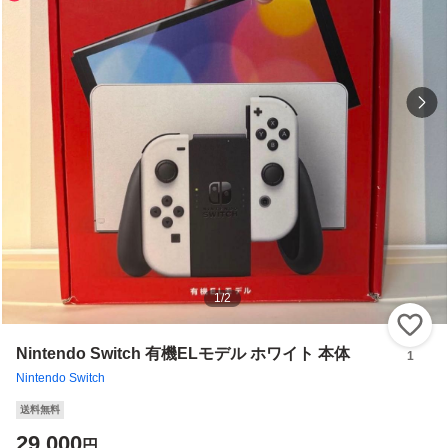
1
/
2
い
Nintendo Switch 有機ELモデル ホワイト 本体
1
Nintendo Switch
送料無料
29,000
円