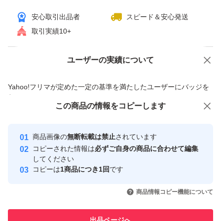
安心取引出品者
スピード＆安心発送
取引実績10+
ユーザーの実績について
価格の相談
商品への質問
商品への質問からの値下げ交渉、不適切なカテゴリ変更依頼は禁止です
Yahoo!フリマが定めた一定の基準を満たしたユーザーにバッジを
付与しています
この商品をみている人にオススメ
この商品の情報をコピーします
安心取引出品者
最大10%対象
Yahoo!フリマの基準をクリアした安
安心取引出品者
商品画像の
無断転載は禁止
されています
心・安全なユーザーです
コピーされた情報は
必ずご自身の商品に合わせて編集
取引実績
してください
コピーは
1商品につき1回
です
このユーザーはYahoo!フリマの取
取引実績◯+
いいね！
いいね！
31,800
円
48,000
円
35,000
円
引を完了させた実績があります
商品情報コピー機能について
最大10%対象
このユーザーは他フリマサービス
他フリマ実績◯+
出品ページへ