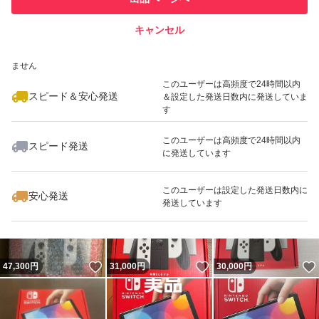
での取引実績があります
キャンセル
スピード&安心発送
いいね！
いいね！
34,000
※このバッジは実績に基づく表示であり、発送を保証しているものではあり
円
46,500
円
35,000
円
ません
最大10%対象
このユーザーは高頻度で24時間以内
スピード＆安心発送
＆設定した発送日数内に発送していま
す
このユーザーは高頻度で24時間以内
スピード発送
に発送しています
いいね！
いいね！
30,400
円
33,400
円
30,500
円
このユーザーは設定した発送日数内に
安心発送
発送しています
いいね！
いいね！
47,300
円
31,000
円
30,000
円