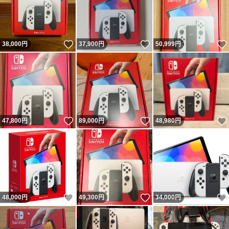
いいね！
いいね！
38,000
円
37,900
円
50,999
円
いいね！
いいね！
47,800
円
89,000
円
48,980
円
いいね！
いいね！
48,000
円
49,300
円
34,000
円