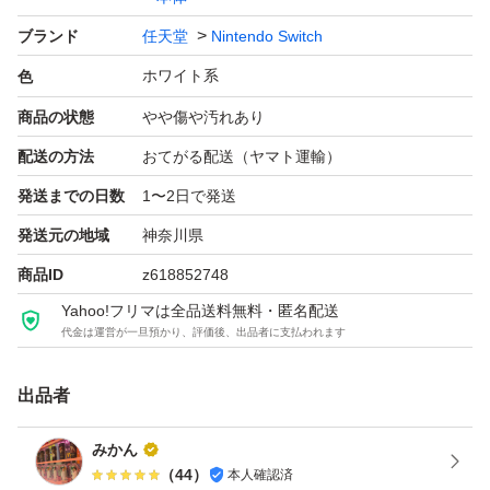
ブランド
任天堂
Nintendo Switch
ホワイト系
色
商品の状態
やや傷や汚れあり
配送の方法
おてがる配送（ヤマト運輸）
発送までの日数
1〜2日で発送
発送元の地域
神奈川県
商品ID
z618852748
Yahoo!フリマは全品送料無料・匿名配送
代金は運営が一旦預かり、評価後、出品者に支払われます
出品者
みかん
（
44
）
本人確認済