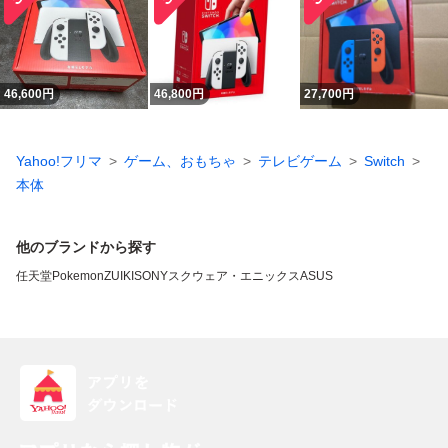
46,600
円
46,800
円
27,700
円
Yahoo!フリマ
ゲーム、おもちゃ
テレビゲーム
Switch
本体
他のブランドから探す
任天堂
Pokemon
ZUIKI
SONY
スクウェア・エニックス
ASUS