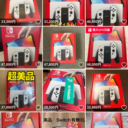
いいね！
いいね！
33,300
円
31,200
円
46,800
円
最大10%対象
いいね！
いいね！
47,000
円
47,800
円
46,000
円
いいね！
いいね！
37,000
円
28,500
円
32,900
円